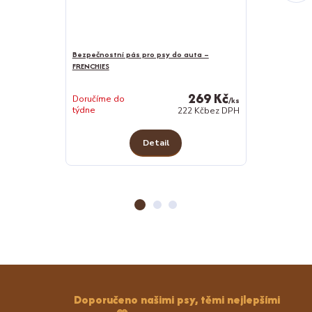
Bezpečnostní pás pro psy do auta –
Čarodějná sova 
FRENCHIES
269 Kč
Doručíme do
/
ks
Skladem 1 ks
týdne
222 Kč
bez DPH
Detail
Doporučeno našimi psy, těmi nejlepšími