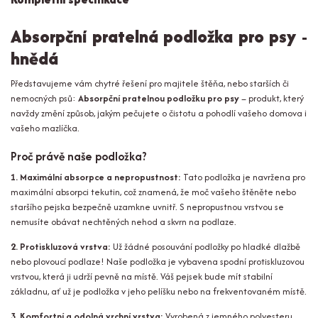
Absorpční pratelná podložka pro psy -
hnědá
Představujeme vám chytré řešení pro majitele štěňa, nebo starších či
nemocných psů:
Absorpční pratelnou podložku pro psy
– produkt, který
navždy změní způsob, jakým pečujete o čistotu a pohodlí vašeho domova i
vašeho mazlíčka.
Proč právě naše podložka?
1. Maximální absorpce a nepropustnost:
Tato podložka je navržena pro
maximální absorpci tekutin, což znamená, že moč vašeho štěněte nebo
staršího pejska bezpečně uzamkne uvnitř. S nepropustnou vrstvou se
nemusíte obávat nechtěných nehod a skvrn na podlaze.
2. Protiskluzová vrstva:
Už žádné posouvání podložky po hladké dlažbě
nebo plovoucí podlaze! Naše podložka je vybavena spodní protiskluzovou
vrstvou, která ji udrží pevně na místě. Váš pejsek bude mít stabilní
základnu, ať už je podložka v jeho pelíšku nebo na frekventovaném místě.
3. Komfortní a odolná vrchní vrstva:
Vyrobená z jemného polyesteru,