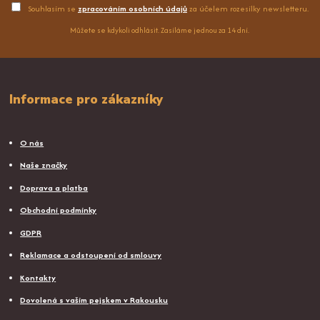
Souhlasím se
zpracováním osobních údajů
za účelem rozesílky newsletteru.
Můžete se kdykoli odhlásit. Zasíláme jednou za 14 dní.
Informace pro zákazníky
O nás
Naše značky
Doprava a platba
Obchodní podmínky
GDPR
Reklamace a odstoupení od smlouvy
Kontakty
Dovolená s vaším pejskem v Rakousku