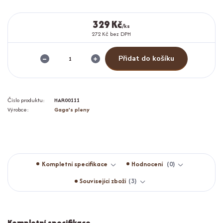
329 Kč
/
ks
272 Kč
bez DPH
Přidat do košíku
Číslo produktu:
HAR00111
Výrobce:
Gaga's pleny
Kompletní specifikace
Hodnocení
0
Související zboží
3
Kompletní specifikace