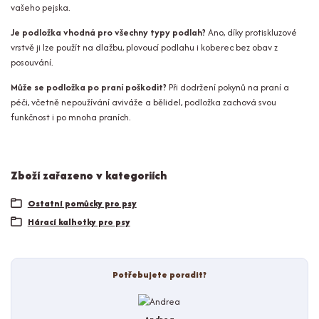
vašeho pejska.
Je podložka vhodná pro všechny typy podlah?
Ano, díky protiskluzové
vrstvě ji lze použít na dlažbu, plovoucí podlahu i koberec bez obav z
posouvání.
Může se podložka po praní poškodit?
Při dodržení pokynů na praní a
péči, včetně nepoužívání aviváže a bělidel, podložka zachová svou
funkčnost i po mnoha praních.
Zboží zařazeno v kategoriích
Ostatní pomůcky pro psy
Hárací kalhotky pro psy
Potřebujete poradit?