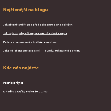
Nejčtenější na blogu
Jak přesně změřit psa před pořízením psího oblečení
Jak zajistit, aby váš pejsek zůstal v zimě v teple
Péče o plemena psů s krátkým čenichem
Jaké oblečené pro psa zvolit – bundu, mikinu nebo svetr?
Kde nás najdete
ProPlacatky.cz
K hádku 1576/12, Praha 10, 107 00