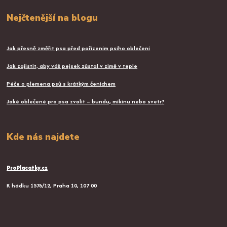
Nejčtenější na blogu
Jak přesně změřit psa před pořízením psího oblečení
Jak zajistit, aby váš pejsek zůstal v zimě v teple
Péče o plemena psů s krátkým čenichem
Jaké oblečené pro psa zvolit – bundu, mikinu nebo svetr?
Kde nás najdete
ProPlacatky.cz
K hádku 1576/12, Praha 10, 107 00