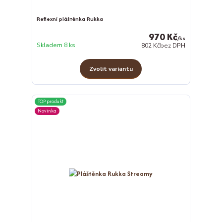
Reflexní pláštěnka Rukka
970 Kč
/
ks
Skladem 8 ks
802 Kč
bez DPH
Zvolit variantu
TOP produkt
Novinka