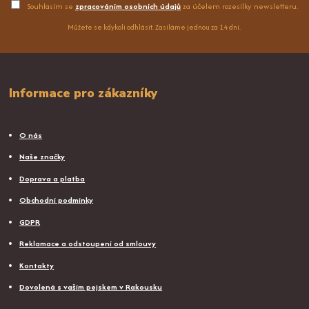
Souhlasím se
zpracováním osobních údajů
za účelem rozesílky newsletteru.
Můžete se kdykoli odhlásit. Zasíláme jednou za 14 dní.
Informace pro zákazníky
O nás
Naše značky
Doprava a platba
Obchodní podmínky
GDPR
Reklamace a odstoupení od smlouvy
Kontakty
Dovolená s vaším pejskem v Rakousku