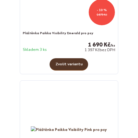
- 10 %
1 875 Kč
Pláštěnka Paikka Visibility Emerald pro psy
1 690 Kč
/
ks
Skladem 3 ks
1 397 Kč
bez DPH
Zvolit variantu