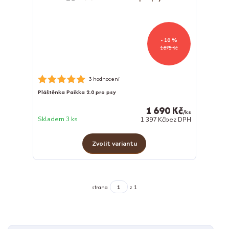
- 10 %
1 875 Kč
3 hodnocení
Pláštěnka Paikka 2.0 pro psy
1 690 Kč
/
ks
Skladem 3 ks
1 397 Kč
bez DPH
Zvolit variantu
strana
z 1