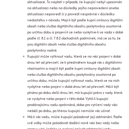
aktualizace. To neplatí v případě, že kupující nebyl upozorněn
na aktualizaci nebo na důsledky jejího neprovedení anebo
aktualizaci neprovedl či ji provedl nesprávně v důsledku
nedostatku v návodu. Mají-li být podle kupní smlouvy digitální
obsah nebo služba digitálního obsahu poskytovány soustavně
po určitou dobu a projeví-li se nebo vyskytne-li se vada v době
podle čl. 8.1 a čl. 7.8.2 obchodních podmínek, má se za to, že
jsou digitální obsah nebo služba digitálního obsahu
poskytovány vadně.
Kupující může vytknout vadu, která se na věci projeví v době
dvou let od převzetí. Je-li předmětem koupě věc s digitálními
vlastnostmi a mají-li být podle kupní smlouvy digitální obsah
nebo služba digitálního obsahu poskytovány soustavně po
určitou dobu, může kupující vytknout vadu, která se na nich
vyskytne nebo projeví v době dvou let od převzetí. Má-li být
plněno po dobu delší dvou let, má kupující právo z vady, která
se vyskytne nebo projeví v této době. Vytkl-li kupující
prodávajícímu vadu oprávněně, doba pro vytčení vady věci
neběží po dobu, po kterou kupující nemůže věc užívat.
Má-li věc vadu, může kupující požadovat její odstranění. Podle
své volby může požadovat dodání nové věci bez vady nebo
opravu věci, ledaže je zvolený způsob odstranění vady