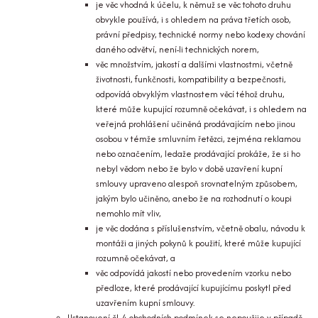
je věc vhodná k účelu, k němuž se věc tohoto druhu
obvykle používá, i s ohledem na práva třetích osob,
právní předpisy, technické normy nebo kodexy chování
daného odvětví, není-li technických norem,
věc množstvím, jakostí a dalšími vlastnostmi, včetně
životnosti, funkčnosti, kompatibility a bezpečnosti,
odpovídá obvyklým vlastnostem věcí téhož druhu,
které může kupující rozumně očekávat, i s ohledem na
veřejná prohlášení učiněná prodávajícím nebo jinou
osobou v témže smluvním řetězci, zejména reklamou
nebo označením, ledaže prodávající prokáže, že si ho
nebyl vědom nebo že bylo v době uzavření kupní
smlouvy upraveno alespoň srovnatelným způsobem,
jakým bylo učiněno, anebo že na rozhodnutí o koupi
nemohlo mít vliv,
je věc dodána s příslušenstvím, včetně obalu, návodu k
montáži a jiných pokynů k použití, které může kupující
rozumně očekávat, a
věc odpovídá jakostí nebo provedením vzorku nebo
předloze, které prodávající kupujícímu poskytl před
uzavřením kupní smlouvy.
Ustanovení čl. 4 obchodních podmínek se nepoužije v případě,