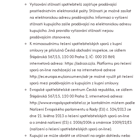
Vyřizování stížností spotřebitelů zajišťuje prodávající
prostřednictvím elektronické pošty. Stížnosti je možné zasílat
na elektronickou adresu prodávajícího. Informaci o vyřízení
stížnosti kupujícího zašle prodávající na elektronickou adresu
kupujícího. Jiná pravidla vyřizování stížností nejsou
prodávajícím stanovena.
K mimosoudnímu řešení spotřebitelských sporů z kupní
smlouvy je příslušná Česká obchodní inspekce, se sídlem
Štěpánská 567/15, 120 00 Praha 2, IČ: 000 20 869,
internetová adresa: https://adr.coi.cz/cs. Platformu pro řešení
sporů on-line nacházející se na internetové adrese
http://ec.europa.eu/consumers/odr je možné využít při řešení
sporů mezi prodávajícím a kupujícím z kupní smlouvy.
Evropské spotřebitelské centrum Česká republika, se sídlem
Štěpánská 567/15, 120 00 Praha 2, internetová adresa:
http://www.evropskyspotrebitel.cz je kontaktním místem podle
Nařízení Evropského parlamentu a Rady (EU) č. 524/2013 ze
dne 21. května 2013 o řešení spotřebitelských sporů on-line
a o změně nařízení (ES) č. 2006/2004 a směrnice 2009/22/ES
(nařízení o řešení spotřebitelských sporů on-line).
Kupující se může obrátit se stížností na orgán dohledu nebo