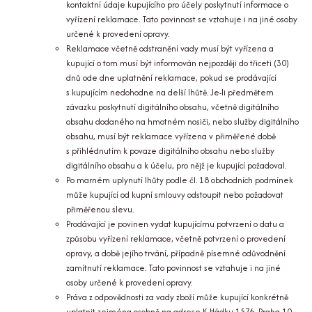
kontaktní údaje kupujícího pro účely poskytnutí informace o
vyřízení reklamace. Tato povinnost se vztahuje i na jiné osoby
určené k provedení opravy.
Reklamace včetně odstranění vady musí být vyřízena a
kupující o tom musí být informován nejpozději do třiceti (30)
dnů ode dne uplatnění reklamace, pokud se prodávající
s kupujícím nedohodne na delší lhůtě. Je-li předmětem
závazku poskytnutí digitálního obsahu, včetně digitálního
obsahu dodaného na hmotném nosiči, nebo služby digitálního
obsahu, musí být reklamace vyřízena v přiměřené době
s přihlédnutím k povaze digitálního obsahu nebo služby
digitálního obsahu a k účelu, pro nějž je kupující požadoval.
Po marném uplynutí lhůty podle čl. 18 obchodních podmínek
může kupující od kupní smlouvy odstoupit nebo požadovat
přiměřenou slevu.
Prodávající je povinen vydat kupujícímu potvrzení o datu a
způsobu vyřízení reklamace, včetně potvrzení o provedení
opravy, a době jejího trvání, případně písemné odůvodnění
zamítnutí reklamace. Tato povinnost se vztahuje i na jiné
osoby určené k provedení opravy.
Práva z odpovědnosti za vady zboží může kupující konkrétně
uplatnit zejména osobně na adrese K Hádku 1576, Praha 10,