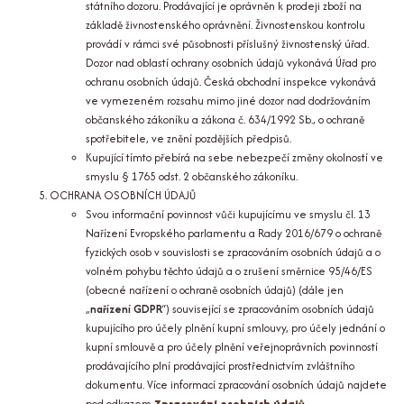
státního dozoru. Prodávající je oprávněn k prodeji zboží na
základě živnostenského oprávnění. Živnostenskou kontrolu
provádí v rámci své působnosti příslušný živnostenský úřad.
Dozor nad oblastí ochrany osobních údajů vykonává Úřad pro
ochranu osobních údajů. Česká obchodní inspekce vykonává
ve vymezeném rozsahu mimo jiné dozor nad dodržováním
občanského zákoníku a zákona č. 634/1992 Sb., o ochraně
spotřebitele, ve znění pozdějších předpisů.
Kupující tímto přebírá na sebe nebezpečí změny okolností ve
smyslu § 1765 odst. 2 občanského zákoníku.
OCHRANA OSOBNÍCH ÚDAJŮ
Svou informační povinnost vůči kupujícímu ve smyslu čl. 13
Nařízení Evropského parlamentu a Rady 2016/679 o ochraně
fyzických osob v souvislosti se zpracováním osobních údajů a o
volném pohybu těchto údajů a o zrušení směrnice 95/46/ES
(obecné nařízení o ochraně osobních údajů) (dále jen
„
nařízení GDPR
“) související se zpracováním osobních údajů
kupujícího pro účely plnění kupní smlouvy, pro účely jednání o
kupní smlouvě a pro účely plnění veřejnoprávních povinností
prodávajícího plní prodávající prostřednictvím zvláštního
dokumentu. Více informací zpracování osobních údajů najdete
pod odkazem
Zpracování osobních údajů
.