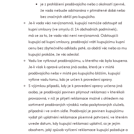
je z prohlášení prodávajícího nebo z okolností zjevné,
že vada nebude odstraněna v přiměřené době nebo
bez značných obtíží pro kupujícího.
Je-li vada věci nevýznamná, kupující nemůže odstoupit od
kupní smlouvy (ve smyslu čl. 14 obchodních podmínek);
má se za to, že vada věci není nevýznamná. Odstoupí-li
kupující od kupní smlouvy, prodávající vrátí kupujícímu kupní
cenu bez zbytečného odkladu poté, co obdrží věc nebo co mu
kupující prokáže, že věc odeslal.
Vadu lze vytknout prodávajícímu, u kterého věc byla koupena.
Je-li však k opravě určena jiná osoba, která je v místě
prodávajícího nebo v místě pro kupujícího bližším, kupující
vytkne vadu tomu, kdo je určen k provedení opravy.
S výjimkou případů, kdy je k provedení opravy určena jiná
osoba, je prodávající povinen přijmout reklamaci v kterékoli
provozovně, v níž je přijetí reklamace možné s ohledem na
sortiment prodávaných výrobků nebo poskytovaných služeb,
případně i ve svém sídle. Prodávající je povinen kupujícímu
vydat při uplatnění reklamace písemné potvrzení, ve kterém
uvede datum, kdy kupující reklamaci uplatnil, co je jejím
obsahem, jaký způsob vyřízení reklamace kupující požaduje a