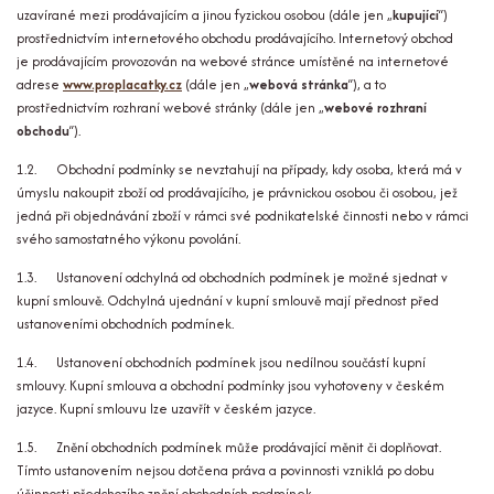
uzavírané mezi prodávajícím a jinou fyzickou osobou (dále jen „
kupující
“)
prostřednictvím internetového obchodu prodávajícího. Internetový obchod
je prodávajícím provozován na webové stránce umístěné na internetové
adrese
www.proplacatky.cz
(dále jen „
webová stránka
“), a to
prostřednictvím rozhraní webové stránky (dále jen „
webové rozhraní
obchodu
“).
1.2. Obchodní podmínky se nevztahují na případy, kdy osoba, která má v
úmyslu nakoupit zboží od prodávajícího, je právnickou osobou či osobou, jež
jedná při objednávání zboží v rámci své podnikatelské činnosti nebo v rámci
svého samostatného výkonu povolání.
1.3. Ustanovení odchylná od obchodních podmínek je možné sjednat v
kupní smlouvě. Odchylná ujednání v kupní smlouvě mají přednost před
ustanoveními obchodních podmínek.
1.4. Ustanovení obchodních podmínek jsou nedílnou součástí kupní
smlouvy. Kupní smlouva a obchodní podmínky jsou vyhotoveny v českém
jazyce. Kupní smlouvu lze uzavřít v českém jazyce.
1.5. Znění obchodních podmínek může prodávající měnit či doplňovat.
Tímto ustanovením nejsou dotčena práva a povinnosti vzniklá po dobu
účinnosti předchozího znění obchodních podmínek