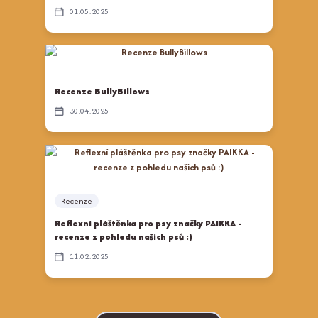
01
05
2025
Recenze BullyBillows
30
04
2025
Recenze
Reflexní pláštěnka pro psy značky PAIKKA -
recenze z pohledu našich psů :)
11
02
2025