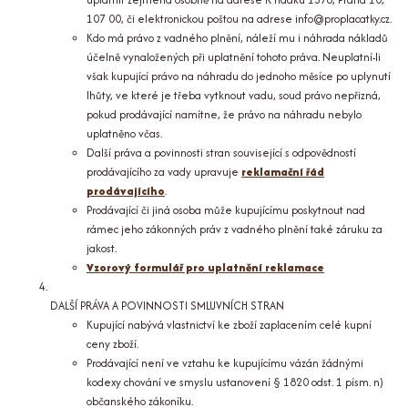
107 00, či elektronickou poštou na adrese info@proplacatky.cz.
Kdo má právo z vadného plnění, náleží mu i náhrada nákladů
účelně vynaložených při uplatnění tohoto práva. Neuplatní-li
však kupující právo na náhradu do jednoho měsíce po uplynutí
lhůty, ve které je třeba vytknout vadu, soud právo nepřizná,
pokud prodávající namítne, že právo na náhradu nebylo
uplatněno včas.
Další práva a povinnosti stran související s odpovědností
prodávajícího za vady upravuje
reklamační řád
prodávajícího
.
Prodávající či jiná osoba může kupujícímu poskytnout nad
rámec jeho zákonných práv z vadného plnění také záruku za
jakost.
Vzorový formulář pro uplatnění reklamace
DALŠÍ PRÁVA A POVINNOSTI SMLUVNÍCH STRAN
Kupující nabývá vlastnictví ke zboží zaplacením celé kupní
ceny zboží.
Prodávající není ve vztahu ke kupujícímu vázán žádnými
kodexy chování ve smyslu ustanovení § 1820 odst. 1 písm. n)
občanského zákoníku.