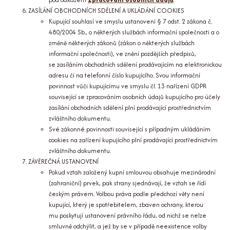
ZASÍLÁNÍ OBCHODNÍCH SDĚLENÍ A UKLÁDÁNÍ COOKIES
Kupující souhlasí ve smyslu ustanovení § 7 odst. 2 zákona č.
480/2004 Sb., o některých službách informační společnosti a o
změně některých zákonů (zákon o některých službách
informační společnosti), ve znění pozdějších předpisů,
se zasíláním obchodních sdělení prodávajícím na elektronickou
adresu či na telefonní číslo kupujícího. Svou informační
povinnost vůči kupujícímu ve smyslu čl. 13 nařízení GDPR
související se zpracováním osobních údajů kupujícího pro účely
zasílání obchodních sdělení plní prodávající prostřednictvím
zvláštního dokumentu.
Své zákonné povinnosti související s případným ukládáním
cookies na zařízení kupujícího plní prodávající prostřednictvím
zvláštního dokumentu.
ZÁVĚREČNÁ USTANOVENÍ
Pokud vztah založený kupní smlouvou obsahuje mezinárodní
(zahraniční) prvek, pak strany sjednávají, že vztah se řídí
českým právem. Volbou práva podle předchozí věty není
kupující, který je spotřebitelem, zbaven ochrany, kterou
mu poskytují ustanovení právního řádu, od nichž se nelze
smluvně odchýlit, a jež by se v případě neexistence volby