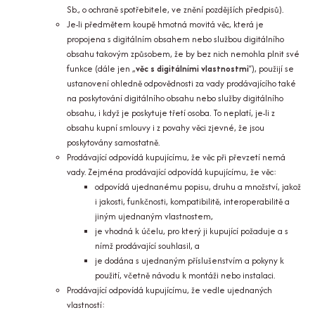
Sb., o ochraně spotřebitele, ve znění pozdějších předpisů).
Je-li předmětem koupě hmotná movitá věc, která je
propojena s digitálním obsahem nebo službou digitálního
obsahu takovým způsobem, že by bez nich nemohla plnit své
funkce (dále jen „
věc s digitálními vlastnostmi
“), použijí se
ustanovení ohledně odpovědnosti za vady prodávajícího také
na poskytování digitálního obsahu nebo služby digitálního
obsahu, i když je poskytuje třetí osoba. To neplatí, je-li z
obsahu kupní smlouvy i z povahy věci zjevné, že jsou
poskytovány samostatně.
Prodávající odpovídá kupujícímu, že věc při převzetí nemá
vady. Zejména prodávající odpovídá kupujícímu, že věc:
odpovídá ujednanému popisu, druhu a množství, jakož
i jakosti, funkčnosti, kompatibilitě, interoperabilitě a
jiným ujednaným vlastnostem,
je vhodná k účelu, pro který ji kupující požaduje a s
nímž prodávající souhlasil, a
je dodána s ujednaným příslušenstvím a pokyny k
použití, včetně návodu k montáži nebo instalaci.
Prodávající odpovídá kupujícímu, že vedle ujednaných
vlastností: