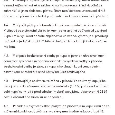
v rámci Půjčovny nosítek a zálohu na nosítko objednané individuálně ze
zahraničí) či jinou obdobnou platbu. Tímto není dotčeno ustanovení čl. 4.6
obchodních podmínek ohledně povinnosti uhradit kupní cenu zboží předem.
4.4. V případě platby v hotovosti je kupní cena splatná při převzetí zboží.
V případě bezhotovostní platby je kupní cena splatná do 7 dnů od uzavření
kupní smlouvy. Pokud nebude objednávka uhrazena, vyhrazuje si prodávají
možnost objednávku zrušit. O této skutečnosti bude kupující informován e-
mailem.
4.5. V případě bezhotovostní platby je kupující povinen uhrazovat kupní
cenu zboží společně s uvedením variabilního symbolu platby. V případě
bezhotovostní platby je závazek kupujícího uhradit kupní cenu splněn
okamžikem připsání příslušné částky na účet prodávajícího.
4.6. Prodávající je oprávněn, zejména v případě, že ze strany kupujícího
nedojde k dodatečnému potvrzení objednávky (čl. 3.6), požadovat uhrazení
celé kupní ceny ještě před odesláním zboží kupujícímu. Ustanovení § 2119
odst. 1 občanského zákoníku se nepoužije.
4.7. Případné slevy z ceny zboží poskytnuté prodávajícím kupujícímu nelze
vzájemně kombinovat, akční ceny a slevy není možné vyžadovat zpětně.