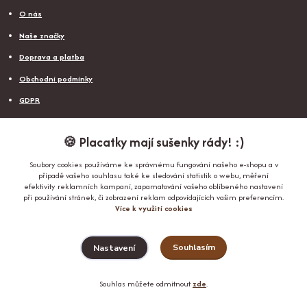
O nás
Naše značky
Doprava a platba
Obchodní podmínky
GDPR
Reklamace a odstoupení od smlouvy
🍪 Placatky mají sušenky rády! :)
Kontakty
Soubory cookies používáme ke správnému fungování našeho e-shopu a v
Dovolená s vaším pejskem v Rakousku
případě vašeho souhlasu také ke sledování statistik o webu, měření
efektivity reklamních kampaní, zapamatování vašeho oblíbeného nastavení
při používání stránek, či zobrazení reklam odpovídajících vašim preferencím.
Nejčtenější na blogu
Více k využití cookies
Souhlasím
Nastavení
Jak přesně změřit psa před pořízením psího oblečení
Jak zajistit, aby váš pejsek zůstal v zimě v teple
Souhlas můžete odmítnout
zde
.
Péče o plemena psů s krátkým čenichem