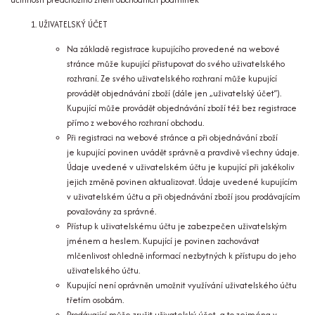
UŽIVATELSKÝ ÚČET
Na základě registrace kupujícího provedené na webové
stránce může kupující přistupovat do svého uživatelského
rozhraní. Ze svého uživatelského rozhraní může kupující
provádět objednávání zboží (dále jen „uživatelský účet“).
Kupující může provádět objednávání zboží též bez registrace
přímo z webového rozhraní obchodu.
Při registraci na webové stránce a při objednávání zboží
je kupující povinen uvádět správně a pravdivě všechny údaje.
Údaje uvedené v uživatelském účtu je kupující při jakékoliv
jejich změně povinen aktualizovat. Údaje uvedené kupujícím
v uživatelském účtu a při objednávání zboží jsou prodávajícím
považovány za správné.
Přístup k uživatelskému účtu je zabezpečen uživatelským
jménem a heslem. Kupující je povinen zachovávat
mlčenlivost ohledně informací nezbytných k přístupu do jeho
uživatelského účtu.
Kupující není oprávněn umožnit využívání uživatelského účtu
třetím osobám.
Prodávající může zrušit uživatelský účet, a to zejména v