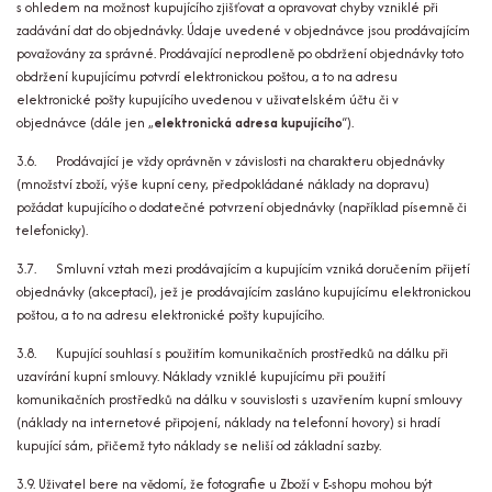
s ohledem na možnost kupujícího zjišťovat a opravovat chyby vzniklé při
zadávání dat do objednávky. Údaje uvedené v objednávce jsou prodávajícím
považovány za správné. Prodávající neprodleně po obdržení objednávky toto
obdržení kupujícímu potvrdí elektronickou poštou, a to na adresu
elektronické pošty kupujícího uvedenou v uživatelském účtu či v
objednávce (dále jen „
elektronická adresa kupujícího
“).
3.6. Prodávající je vždy oprávněn v závislosti na charakteru objednávky
(množství zboží, výše kupní ceny, předpokládané náklady na dopravu)
požádat kupujícího o dodatečné potvrzení objednávky (například písemně či
telefonicky).
3.7. Smluvní vztah mezi prodávajícím a kupujícím vzniká doručením přijetí
objednávky (akceptací), jež je prodávajícím zasláno kupujícímu elektronickou
poštou, a to na adresu elektronické pošty kupujícího.
3.8. Kupující souhlasí s použitím komunikačních prostředků na dálku při
uzavírání kupní smlouvy. Náklady vzniklé kupujícímu při použití
komunikačních prostředků na dálku v souvislosti s uzavřením kupní smlouvy
(náklady na internetové připojení, náklady na telefonní hovory) si hradí
kupující sám, přičemž tyto náklady se neliší od základní sazby.
3.9. Uživatel bere na vědomí, že fotografie u Zboží v E-shopu mohou být