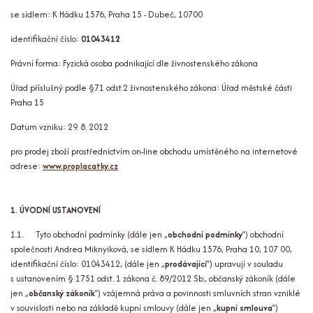
se sídlem: K Hádku 1576, Praha 15 - Dubeč, 10700
identifikační číslo:
01043412
Právní forma: Fyzická osoba podnikající dle živnostenského zákona
Úřad příslušný podle §71 odst.2 živnostenského zákona: Úřad městské části
Praha 15
Datum vzniku: 29. 8. 2012
pro prodej zboží prostřednictvím on-line obchodu umístěného na internetové
adrese:
www.proplacatky.cz
1. ÚVODNÍ USTANOVENÍ
1.1. Tyto obchodní podmínky (dále jen „
obchodní podmínky
“) obchodní
společnosti Andrea Miknyiková, se sídlem K Hádku 1576, Praha 10, 107 00,
identifikační číslo: 01043412, (dále jen „
prodávající
“) upravují v souladu
s ustanovením § 1751 odst. 1 zákona č. 89/2012 Sb., občanský zákoník (dále
jen „
občanský zákoník
“) vzájemná práva a povinnosti smluvních stran vzniklé
v souvislosti nebo na základě kupní smlouvy (dále jen „
kupní smlouva
“)