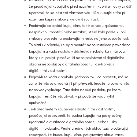
že prodávající kupujícího před uzavřením kupní smlouvy zvlášť
upozornil, že se některá vlastnost věci liší a kupující s tím při
uzavírání kupní smlouvy výslovně souhlasil.
Prodávající odpovídá kupujícímu také za vadu způsobenou
nesprávnou montáží nebo instalací, která byla podle kupní
smlouvy provedena prodávajícím nebo na jeho odpovědnost.
To platí i v případě, že byla montáž nebo instalace provedena
kupujícím a vada nastala v důsledku nedostatku v návodu,
který k ní poskytl prodávající nebo poskytovatel digitálního
obsahu nebo služby digitálního obsahu, jde-li o věc s
digitálními vlastnostmi.
Projeví-li se vada v průběhu jednoho roku od převzetí, má se
za to, že věc byla vadná již při převzetí, ledaže to povaha věci
nebo vady vylučuje. Tato doba neběží po dobu, po kterou
kupující nemůže věc užívat, v případě, že vadu vytkl
oprávněně.
Je-li předmětem koupě věc s digitálními vlastnostmi,
prodávající zabezpečí, že budou kupujícímu poskytovány
ujednané aktualizace digitálního obsahu nebo služby
digitálního obsahu. Vedle ujednaných aktualizací prodávající
zabezpečí, že budou kupujícímu poskytovány aktualizace,