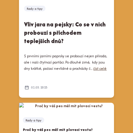
Rady a tipy
Vliv jara na pejsky: Co se v nich
probouzí s příchodem
teplejších dnů?
S prvními jarními paprsky se probouzí nejen příroda,
ale i naši čtyřnozí parťáci. Po dlouhé zimě, kdy jsou
dny krátké, počasí nevlídné a procházky č...
číst celé
01
05
2025
Rady a tipy
Proč by váš pes měl mít plovací vestu?