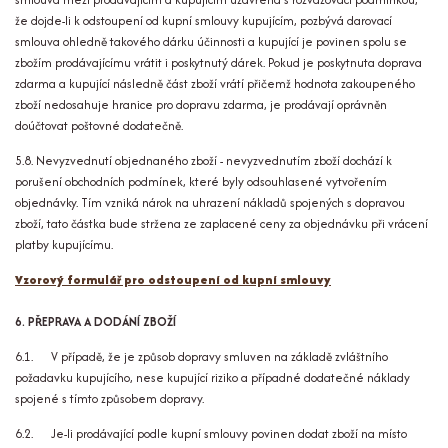
že dojde-li k odstoupení od kupní smlouvy kupujícím, pozbývá darovací
smlouva ohledně takového dárku účinnosti a kupující je povinen spolu se
zbožím prodávajícímu vrátit i poskytnutý dárek. Pokud je poskytnuta doprava
zdarma a kupující následně část zboží vrátí přičemž hodnota zakoupeného
zboží nedosahuje hranice pro dopravu zdarma, je prodávají oprávněn
doúčtovat poštovné dodatečně.
5.8. Nevyzvednutí objednaného zboží - nevyzvednutím zboží dochází k
porušení obchodních podmínek, které byly odsouhlasené vytvořením
objednávky. Tím vzniká nárok na uhrazení nákladů spojených s dopravou
zboží, tato částka bude stržena ze zaplacené ceny za objednávku při vrácení
platby kupujícímu.
Vzorový formulář pro odstoupení od kupní smlouvy
6. PŘEPRAVA A DODÁNÍ ZBOŽÍ
6.1. V případě, že je způsob dopravy smluven na základě zvláštního
požadavku kupujícího, nese kupující riziko a případné dodatečné náklady
spojené s tímto způsobem dopravy.
6.2. Je-li prodávající podle kupní smlouvy povinen dodat zboží na místo