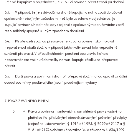
určené kupujícím v objednávce, je kupující povinen převzít zboží při dodání.
6.3. V případě, že je z důvodů na straně kupujícího nutno zboží doručovat
opakovaně nebo jiným způsobem, než bylo uvedeno v objednávce, je
kupující povinen uhradit náklady spojené s opakovaným doručováním zboží,
resp. náklady spojené s jiným způsobem doručení.
6.4. Při převzetí zboží od přepravce je kupující povinen zkontrolovat
neporušenost obalů zboží a v případě jakýchkoliv závad toto neprodleně
oznámit přepravci. V případě shledání porušení obalu svědčícího o
neoprávněném vniknutí do zásilky nemusí kupující zásilku od přepravce
převzít.
6.5. Další práva a povinnosti stran při přepravě zboží mohou upravit zvláštní
dodací podmínky prodávajícího, jsou-li prodávajícím vydány.
7. PRÁVA Z VADNÉHO PLNĚNÍ
Práva a povinnosti smluvních stran ohledně práv z vadného
plnění se řídí příslušnými obecně závaznými právními předpisy
(zejména ustanoveními § 1914 až 1925, § 2099 až 2117 a §
2161 až 2174b občanského zákoníku a zákonem č. 634/1992