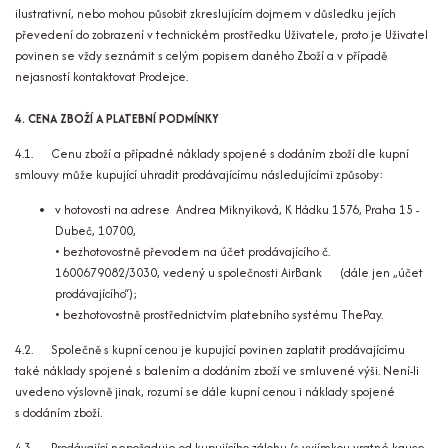
ilustrativní, nebo mohou působit zkreslujícím dojmem v důsledku jejích
převedení do zobrazení v technickém prostředku Uživatele, proto je Uživatel
povinen se vždy seznámit s celým popisem daného Zboží a v případě
nejasností kontaktovat Prodejce.
4. CENA ZBOŽÍ A PLATEBNÍ PODMÍNKY
4.1. Cenu zboží a případné náklady spojené s dodáním zboží dle kupní
smlouvy může kupující uhradit prodávajícímu následujícími způsoby:
v hotovosti na adrese Andrea Miknyiková, K Hádku 1576, Praha 15 -
Dubeč, 10700,
• bezhotovostně převodem na účet prodávajícího č.
1600679082/3030, vedený u společnosti AirBank (dále jen „účet
prodávajícího“);
• bezhotovostně prostřednictvím platebního systému ThePay.
4.2. Společně s kupní cenou je kupující povinen zaplatit prodávajícímu
také náklady spojené s balením a dodáním zboží ve smluvené výši. Není-li
uvedeno výslovně jinak, rozumí se dále kupní cenou i náklady spojené
s dodáním zboží.
4.3. Prodávající nepožaduje od kupujícího zálohu (s vyjímkou vratné kauce