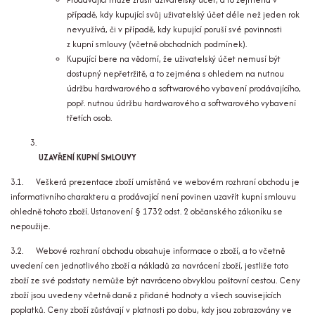
případě, kdy kupující svůj uživatelský účet déle než jeden rok
nevyužívá, či v případě, kdy kupující poruší své povinnosti
z kupní smlouvy (včetně obchodních podmínek).
Kupující bere na vědomí, že uživatelský účet nemusí být
dostupný nepřetržitě, a to zejména s ohledem na nutnou
údržbu hardwarového a softwarového vybavení prodávajícího,
popř. nutnou údržbu hardwarového a softwarového vybavení
třetích osob.
UZAVŘENÍ KUPNÍ SMLOUVY
3.1. Veškerá prezentace zboží umístěná ve webovém rozhraní obchodu je
informativního charakteru a prodávající není povinen uzavřít kupní smlouvu
ohledně tohoto zboží. Ustanovení § 1732 odst. 2 občanského zákoníku se
nepoužije.
3.2. Webové rozhraní obchodu obsahuje informace o zboží, a to včetně
uvedení cen jednotlivého zboží a nákladů za navrácení zboží, jestliže toto
zboží ze své podstaty nemůže být navráceno obvyklou poštovní cestou. Ceny
zboží jsou uvedeny včetně daně z přidané hodnoty a všech souvisejících
poplatků. Ceny zboží zůstávají v platnosti po dobu, kdy jsou zobrazovány ve