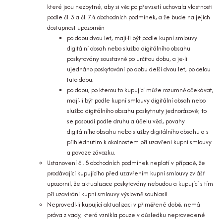
které jsou nezbytné, aby si věc po převzetí uchovala vlastnosti
podle čl. 3 a čl. 7.4 obchodních podmínek, a že bude na jejich
dostupnost upozorněn
po dobu dvou let, mají-li být podle kupní smlouvy
digitální obsah nebo služba digitálního obsahu
poskytovány soustavně po určitou dobu, a je-li
ujednáno poskytování po dobu delší dvou let, po celou
tuto dobu,
po dobu, po kterou to kupující může rozumně očekávat,
mají-li být podle kupní smlouvy digitální obsah nebo
služba digitálního obsahu poskytnuty jednorázově; to
se posoudí podle druhu a účelu věci, povahy
digitálního obsahu nebo služby digitálního obsahu a s
přihlédnutím k okolnostem při uzavření kupní smlouvy
a povaze závazku.
Ustanovení čl. 8 obchodních podmínek neplatí v případě, že
prodávající kupujícího před uzavřením kupní smlouvy zvlášť
upozornil, že aktualizace poskytovány nebudou a kupující s tím
při uzavírání kupní smlouvy výslovně souhlasil.
Neprovedl-li kupující aktualizaci v přiměřené době, nemá
práva z vady, která vznikla pouze v důsledku neprovedené