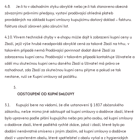
4.8. Je-li to v obchodním styku obvyklé nebo je-li tak stanoveno obecně
závaznými právními předpisy, vystaví prodávající ohledně plateb
prováděných na základě kupní smlouvy kupujícímu daňový doklad – fakturu.
Faktura slouží zároveň jako záruční list.
4.10. Vlivem technické chyby v e-shopu může dojít k zobrazení kupní ceny u
Zboží, jejíž výše hrubě neodpovídá obvyklé ceně za takové Zboží na trhu; v
takovém případě nemá Prodávající povinnost dodat dané Zboží za
zobrazenou kupní cenu. Prodávající v takovém případě kontaktuje Uživatele a
sdělí mu skutečnou kupní cenu daného Zboží a Uživatel má právo se
rozhodnout, zda Zboží za skutečnou kupní cenu přijme a pokud se tak
nestane, ruší se Kupní smlouvy od počátku.
ODSTOUPENÍ OD KUPNÍ SMLOUVY
5.1. Kupující bere na vědomí, že dle ustanovení § 1837 občanského
zákoníku, nelze mimo jiné odstoupit od kupní smlouvy o dodávce zboží, které
bylo upraveno podle přání kupujícího nebo pro jeho osobu, od kupní smlouvy
o dodávce zboží, které podléhá rychlé zkáze, jakož i zboží, které bylo po
dodání nenávratně smíseno s jiným zbožím, od kupní smlouvy o dodávce
zboží v uzavřeném obalu, které spotřebitel z obalu vyňal a z hygienických