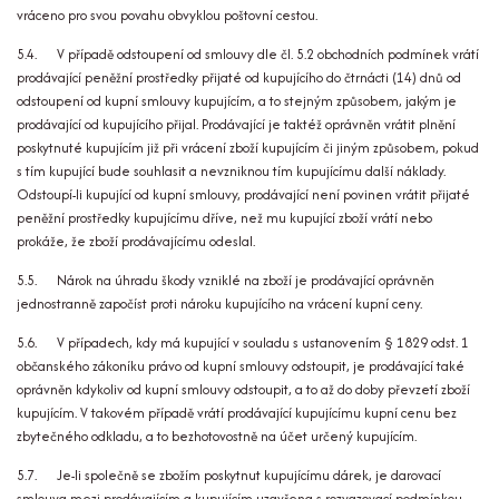
vráceno pro svou povahu obvyklou poštovní cestou.
5.4. V případě odstoupení od smlouvy dle čl. 5.2 obchodních podmínek vrátí
prodávající peněžní prostředky přijaté od kupujícího do čtrnácti (14) dnů od
odstoupení od kupní smlouvy kupujícím, a to stejným způsobem, jakým je
prodávající od kupujícího přijal. Prodávající je taktéž oprávněn vrátit plnění
poskytnuté kupujícím již při vrácení zboží kupujícím či jiným způsobem, pokud
s tím kupující bude souhlasit a nevzniknou tím kupujícímu další náklady.
Odstoupí-li kupující od kupní smlouvy, prodávající není povinen vrátit přijaté
peněžní prostředky kupujícímu dříve, než mu kupující zboží vrátí nebo
prokáže, že zboží prodávajícímu odeslal.
5.5. Nárok na úhradu škody vzniklé na zboží je prodávající oprávněn
jednostranně započíst proti nároku kupujícího na vrácení kupní ceny.
5.6. V případech, kdy má kupující v souladu s ustanovením § 1829 odst. 1
občanského zákoníku právo od kupní smlouvy odstoupit, je prodávající také
oprávněn kdykoliv od kupní smlouvy odstoupit, a to až do doby převzetí zboží
kupujícím. V takovém případě vrátí prodávající kupujícímu kupní cenu bez
zbytečného odkladu, a to bezhotovostně na účet určený kupujícím.
5.7. Je-li společně se zbožím poskytnut kupujícímu dárek, je darovací
smlouva mezi prodávajícím a kupujícím uzavřena s rozvazovací podmínkou,