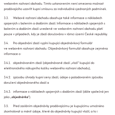
webovém rozhraní obchodu. Tímto ustanovením není omezena možnost
prodávajícího uzavřít kupní smlouvu za individuálně sjednaných podmínek.
3.3. Webové rozhraní obchodu obsahuje také informace o nákladech
spojených s balením a dodáním zboží. Informace o nákladech spojených s
balením a dodáním zboží uvedené ve webovém rozhraní obchodu platí
pouze v případech, kdy je zboží doručováno v rámci území České republiky.
3.4. Pro objednání zboží vyplní kupující objednávkový formulář
ve webovém rozhraní obchodu. Objednávkový formulář obsahuje zejména
informace o:
3.4.1. objednávaném zboží (objednávané zboží „vloží“ kupující do
elektronického nákupního košíku webového rozhraní obchodu),
3.4.2. způsobu úhrady kupní ceny zboží, údaje o požadovaném způsobu
doručení objednávaného zboží a
3.4.3. informace o nákladech spojených s dodáním zboží (dále společně jen
jako „
objednávka
“).
3.5. Před zasláním objednávky prodávajícímu je kupujícímu umožněno
zkontrolovat a měnit údaje, které do objednávky kupující vložil, a to i