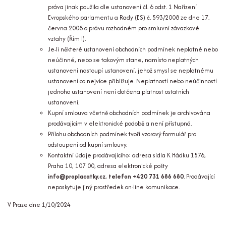
práva jinak použila dle ustanovení čl. 6 odst. 1 Nařízení
Evropského parlamentu a Rady (ES) č. 593/2008 ze dne 17.
června 2008 o právu rozhodném pro smluvní závazkové
vztahy (Řím I).
Je-li některé ustanovení obchodních podmínek neplatné nebo
neúčinné, nebo se takovým stane, namísto neplatných
ustanovení nastoupí ustanovení, jehož smysl se neplatnému
ustanovení co nejvíce přibližuje. Neplatností nebo neúčinností
jednoho ustanovení není dotčena platnost ostatních
ustanovení.
Kupní smlouva včetně obchodních podmínek je archivována
prodávajícím v elektronické podobě a není přístupná.
Přílohu obchodních podmínek tvoří vzorový formulář pro
odstoupení od kupní smlouvy.
Kontaktní údaje prodávajícího: adresa sídla K Hádku 1576,
Praha 10, 107 00, adresa elektronické pošty
info@proplacatky.cz
,
telefon +420 731 686 680
. Prodávající
neposkytuje jiný prostředek on-line komunikace.
V Praze dne 1/10/2024