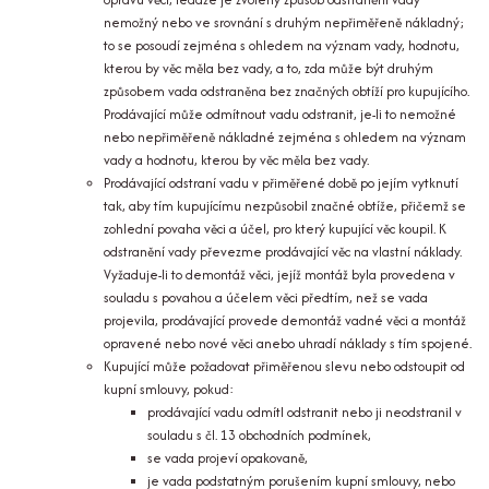
nemožný nebo ve srovnání s druhým nepřiměřeně nákladný;
to se posoudí zejména s ohledem na význam vady, hodnotu,
kterou by věc měla bez vady, a to, zda může být druhým
způsobem vada odstraněna bez značných obtíží pro kupujícího.
Prodávající může odmítnout vadu odstranit, je-li to nemožné
nebo nepřiměřeně nákladné zejména s ohledem na význam
vady a hodnotu, kterou by věc měla bez vady.
Prodávající odstraní vadu v přiměřené době po jejím vytknutí
tak, aby tím kupujícímu nezpůsobil značné obtíže, přičemž se
zohlední povaha věci a účel, pro který kupující věc koupil. K
odstranění vady převezme prodávající věc na vlastní náklady.
Vyžaduje-li to demontáž věci, jejíž montáž byla provedena v
souladu s povahou a účelem věci předtím, než se vada
projevila, prodávající provede demontáž vadné věci a montáž
opravené nebo nové věci anebo uhradí náklady s tím spojené.
Kupující může požadovat přiměřenou slevu nebo odstoupit od
kupní smlouvy, pokud:
prodávající vadu odmítl odstranit nebo ji neodstranil v
souladu s čl. 13 obchodních podmínek,
se vada projeví opakovaně,
je vada podstatným porušením kupní smlouvy, nebo