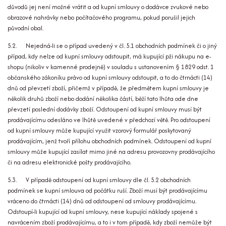
důvodů jej není možné vrátit a od kupní smlouvy o dodávce zvukové nebo
obrazové nahrávky nebo počítačového programu, pokud porušil jejich
původní obal.
5.2. Nejedná-li se o případ uvedený v čl. 5.1 obchodních podmínek či o jiný
případ, kdy nelze od kupní smlouvy odstoupit, má kupující pži nákupu na e-
shopu (nikoliv v kamenné prodejně) v souladu s ustanovením § 1829 odst. 1
občanského zákoníku právo od kupní smlouvy odstoupit, a to do čtrnácti (14)
dnů od převzetí zboží, přičemž v případě, že předmětem kupní smlouvy je
několik druhů zboží nebo dodání několika částí, běží tato lhůta ode dne
převzetí poslední dodávky zboží. Odstoupení od kupní smlouvy musí být
prodávajícímu odesláno ve lhůtě uvedené v předchozí větě. Pro odstoupení
od kupní smlouvy může kupující využit vzorový formulář poskytovaný
prodávajícím, jenž tvoří přílohu obchodních podmínek. Odstoupení od kupní
smlouvy může kupující zasílat mimo jiné na adresu provozovny prodávajícího
či na adresu elektronické pošty prodávajícího.
5.3. V případě odstoupení od kupní smlouvy dle čl. 5.2 obchodních
podmínek se kupní smlouva od počátku ruší. Zboží musí být prodávajícímu
vráceno do čtrnácti (14) dnů od odstoupení od smlouvy prodávajícímu.
Odstoupí-li kupující od kupní smlouvy, nese kupující náklady spojené s
navrácením zboží prodávajícímu, a to i v tom případě, kdy zboží nemůže být