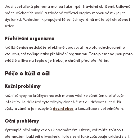
Brachycefalická plemena mohou také trpět trávicími obtížemi. Usilovná
práce dýchacích svalů a stlačené zažívací orgány mohou vést k jejich
dysfunkci. Vzhledem k propojení tělesných systémů může být ohroženo i
srdce.
Přehřívání organismu
Krátký čenich nedokáže efektivně upravovat teplotu vdechovaného
vzduchu, což zvyšuje riziko přehřívání organismu. Tato plemena jsou proto
zvláště citlivá na teplo a je třeba je chránit před přehřátím.
Péče o kůži a oči
Kožní problémy
Kožní záhyby na krátkých nosech mohou vést ke zánětům a plísňovým
infekcím. Je důležité tyto záhyby denně čistit a udržovat suché. Při
výskytu zánětu je nezbytná
dezinfekce
a konzultace s veterinářem.
Oční problémy
Vystouplé oční bulvy vedou k nadměrnému slzení, což může způsobit
přemnožení bakterií a kvasinek. Toto slzení také způsobuje oxidaci srsti,