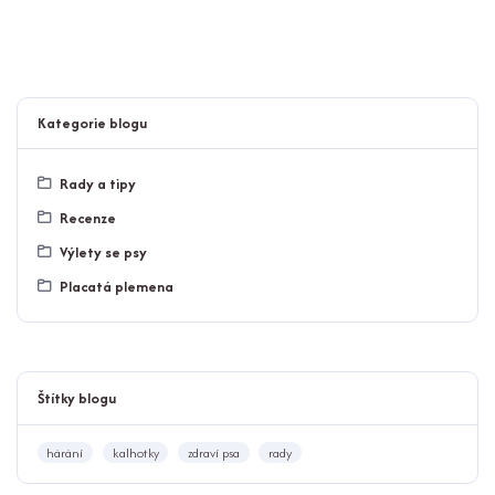
Kategorie blogu
Rady a tipy
Recenze
Výlety se psy
Placatá plemena
Štítky blogu
hárání
kalhotky
zdraví psa
rady