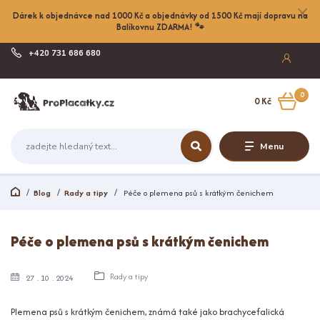
Dárek k objednávce nad 1000 Kč a objednávky od 1500 Kč mají dopravu na
Balíkovnu ZDARMA! 🐾
+420 731 686 680
Po-Pá, 8-17:00
0
0 Kč
Menu
Blog
Rady a tipy
Péče o plemena psů s krátkým čenichem
Péče o plemena psů s krátkým čenichem
Rady a tipy
27
10
2024
Plemena psů s krátkým čenichem, známá také jako brachycefalická