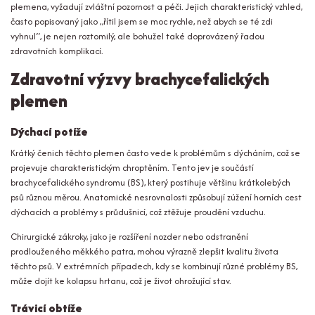
plemena, vyžadují zvláštní pozornost a péči. Jejich charakteristický vzhled,
často popisovaný jako „řítil jsem se moc rychle, než abych se té zdi
vyhnul“, je nejen roztomilý, ale bohužel také doprovázený řadou
zdravotních komplikací.
Zdravotní výzvy brachycefalických
plemen
Dýchací potíže
Krátký čenich těchto plemen často vede k problémům s dýcháním, což se
projevuje charakteristickým chroptěním. Tento jev je součástí
brachycefalického syndromu (BS), který postihuje většinu krátkolebých
psů různou měrou. Anatomické nesrovnalosti způsobují zúžení horních cest
dýchacích a problémy s průdušnicí, což ztěžuje proudění vzduchu.
Chirurgické zákroky, jako je rozšíření nozder nebo odstranění
prodlouženého měkkého patra, mohou výrazně zlepšit kvalitu života
těchto psů. V extrémních případech, kdy se kombinují různé problémy BS,
může dojít ke kolapsu hrtanu, což je život ohrožující stav.
Trávicí obtíže