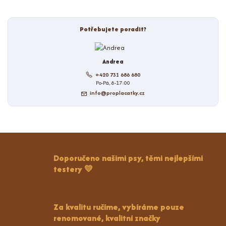
Potřebujete poradit?
Andrea
+420 731 686 680
Po-Pá, 8-17:00
info@proplacatky.cz
Doporučeno našimi psy, těmi nejlepšími
testery 💛
Za kvalitu ručíme, vybíráme pouze
renomované, kvalitní značky