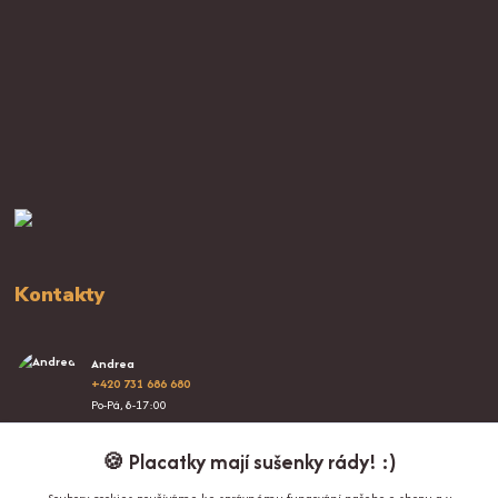
Kontakty
Andrea
+420 731 686 680
Po-Pá, 8-17:00
info@proplacatky.cz
🍪 Placatky mají sušenky rády! :)
Soubory cookies používáme ke správnému fungování našeho e-shopu a v