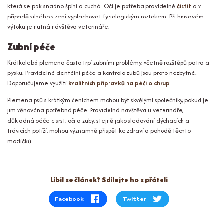
která se pak snadno špiní a cuchá. Oči je potřeba pravidelně
čistit
a v
případě silného slzení vyplachovat fyziologickým roztokem. Při hnisavém
výtoku je nutná návštěva veterináře.
Zubní péče
Krátkolebá plemena často trpí zubními problémy, včetně rozštěpů patra a
pysku. Pravidelná dentální péče a kontrola zubů jsou proto nezbytné.
Doporučujeme využití
kvalitních přípravků na péči o chrup
.
Plemena psů s krátkým čenichem mohou být skvělými společníky, pokud je
jim věnována potřebná péče. Pravidelná návštěva u veterináře,
důkladná péče o srst, oči a zuby, stejně jako sledování dýchacích a
trávicích potíží, mohou významně přispět ke zdraví a pohodě těchto
mazlíčků.
Líbil se článek? Sdílejte ho s přáteli
Facebook
Twitter