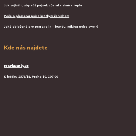
Jak zajistit, aby váš pejsek zůstal v zimě v teple
Péče o plemena psů s krátkým čenichem
Jaké oblečené pro psa zvolit – bundu, mikinu nebo svetr?
Kde nás najdete
ProPlacatky.cz
K hádku 1576/12, Praha 10, 107 00