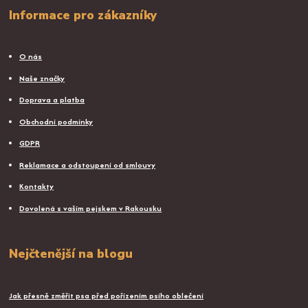
Informace pro zákazníky
O nás
Naše značky
Doprava a platba
Obchodní podmínky
GDPR
Reklamace a odstoupení od smlouvy
Kontakty
Dovolená s vaším pejskem v Rakousku
Nejčtenější na blogu
Jak přesně změřit psa před pořízením psího oblečení