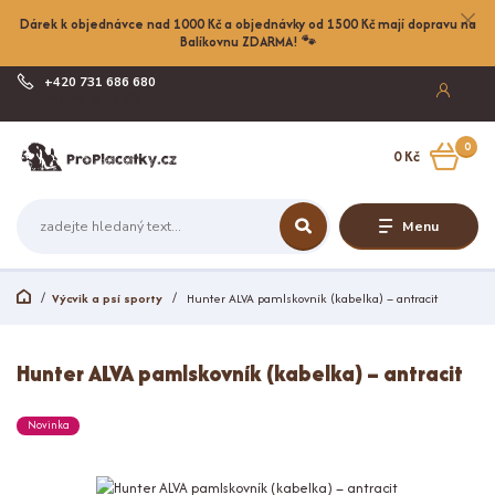
Dárek k objednávce nad 1000 Kč a objednávky od 1500 Kč mají dopravu na
Balíkovnu ZDARMA! 🐾
+420 731 686 680
Po-Pá, 8-17:00
0
0 Kč
Menu
Výcvik a psí sporty
Hunter ALVA pamlskovník (kabelka) – antracit
Hunter ALVA pamlskovník (kabelka) – antracit
Novinka