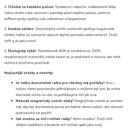
4.
Odolná za každého počasí:
Vyrobeno z robustní, voděodolné látky,
taška chrání vaše cennosti i pamlsky před nepřízní počasí, zatímco
reflexní prvky zajišťují vaši viditelnost a bezpečnost.
5.
Snadná údržba:
Omyvatelný vnitřní materiál zajišťuje hygienické
čištění, takže se nemusíte obávat zbytků pamlsků nebo nečistot. Stačí
otřít a je jako nová!
6.
Ekologický výběr:
Pamlskovník ALVA je vyrobena ze 100%
recyklovaných materiálů, takže nejen že je praktická a stylová, ale také
šetrná k životnímu prostředí.
Nejčastější otázky a námitky:
Je taška dostatečně velká pro všechny mé potřeby?
Ano, s
našimi třemi prostornými přihrádkami si můžete být jisti, že máte
dostatek místa na vše, co potřebujete mít při ruce.
Nebude magnetický uzávěr slabý?
Magnetický uzávěr je navržen
tak, aby byl dostatečně pevný pro běžné denní nošení, ale zároveň
jednoduchý na použití.
Jak snadno se čistí vnitřek tašky?
Velmi snadno! Stačí otřít
vlhkým hadříkem a budete mít vnitřek opět jako nový.