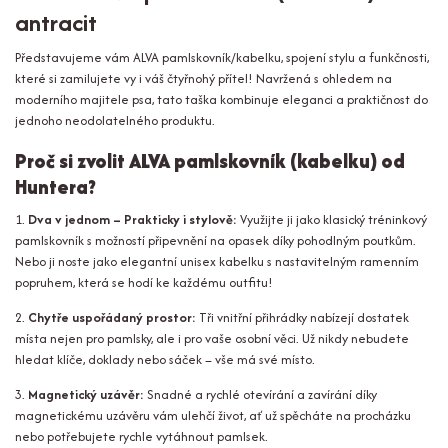
antracit
Představujeme vám ALVA pamlskovník/kabelku, spojení stylu a funkčnosti,
které si zamilujete vy i váš čtyřnohý přítel! Navržená s ohledem na
moderního majitele psa, tato taška kombinuje eleganci a praktičnost do
jednoho neodolatelného produktu.
Proč si zvolit ALVA pamlskovník (kabelku) od
Huntera?
1.
Dva v jednom – Prakticky i stylově:
Využijte ji jako klasický tréninkový
pamlskovník s možností připevnění na opasek díky pohodlným poutkům.
Nebo ji noste jako elegantní unisex kabelku s nastavitelným ramenním
popruhem, která se hodí ke každému outfitu!
2.
Chytře uspořádaný prostor:
Tři vnitřní přihrádky nabízejí dostatek
místa nejen pro pamlsky, ale i pro vaše osobní věci. Už nikdy nebudete
hledat klíče, doklady nebo sáček – vše má své místo.
3.
Magnetický uzávěr:
Snadné a rychlé otevírání a zavírání díky
magnetickému uzávěru vám ulehčí život, ať už spěcháte na procházku
nebo potřebujete rychle vytáhnout pamlsek.