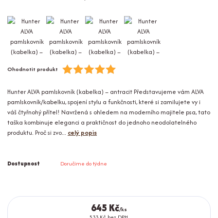
Ohodnotit produkt
Hunter ALVA pamlskovník (kabelka) – antracit Představujeme vám ALVA
pamlskovník/kabelku, spojení stylu a funkčnosti, které si zamilujete vy i
váš čtyřnohý přítel! Navržená s ohledem na moderního majitele psa, tato
taška kombinuje eleganci a praktičnost do jednoho neodolatelného
produktu. Proč si zvo...
celý popis
Dostupnost
Doručíme do týdne
645 Kč
/
ks
533 Kč
bez DPH