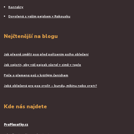
Kontakty
Dovolená s vaším pejskem v Rakousku
Nejčtenější na blogu
Jak přesně změřit psa před pořízením psího oblečení
Jak zajistit, aby váš pejsek zůstal v zimě v teple
Péče o plemena psů s krátkým čenichem
Jaké oblečené pro psa zvolit – bundu, mikinu nebo svetr?
Kde nás najdete
ProPlacatky.cz