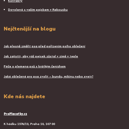
Kontakty
Dovolená s vaším pejskem v Rakousku
Nejčtenější na blogu
Jak přesně změřit psa před pořízením psího oblečení
Jak zajistit, aby váš pejsek zůstal v zimě v teple
Péče o plemena psů s krátkým čenichem
Jaké oblečené pro psa zvolit – bundu, mikinu nebo svetr?
Kde nás najdete
ProPlacatky.cz
K hádku 1576/12, Praha 10, 107 00