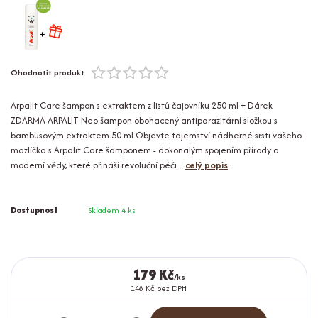
Ohodnotit produkt
Arpalit Care šampon s extraktem z listů čajovníku 250 ml + Dárek
ZDARMA ARPALIT Neo šampon obohacený antiparazitární složkou s
bambusovým extraktem 50 ml Objevte tajemství nádherné srsti vašeho
mazlíčka s Arpalit Care šamponem - dokonalým spojením přírody a
moderní vědy, které přináší revoluční péči...
celý popis
Dostupnost
Skladem 4 ks
179 Kč
/
ks
148 Kč
bez DPH