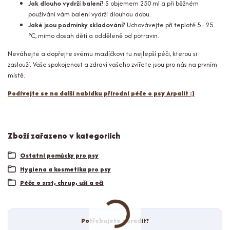
Jak dlouho vydrží balení?
S objemem 250 ml a při běžném
používání vám balení vydrží dlouhou dobu.
Jaké jsou podmínky skladování?
Uchovávejte při teplotě 5 - 25
°C, mimo dosah dětí a odděleně od potravin.
Neváhejte a dopřejte svému mazlíčkovi tu nejlepší péči, kterou si
zaslouží. Vaše spokojenost a zdraví vašeho zvířete jsou pro nás na prvním
místě.
Podívejte se na další nabídku přírodní péče o psy Arpalit :)
Zboží zařazeno v kategoriích
Ostatní pomůcky pro psy
Hygiena a kosmetika pro psy
Péče o srst, chrup, uši a oči
Potřebujete poradit?