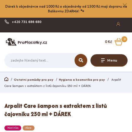
Dárek k objednávce nad 1000 Kč a objednávky od 1500 Kč mají dopravu na
Balíkovnu ZDARMA! 🐾
+420 731 686 680
Po-Pá, 8-17:00
0
0 Kč
Menu
Ostatní pomůcky pro psy
Hygiena a kosmetika pro psy
Arpalit
Care šampon s extraktem z listů čajovníku 250 ml + DÁREK
Arpalit Care šampon s extraktem z listů
čajovníku 250 ml + DÁREK
Novinka
Akce