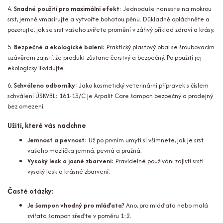
4.
Snadné použití pro maximální efekt
: Jednoduše naneste na mokrou
srst, jemně vmasírujte a vytvořte bohatou pěnu. Důkladně opláchněte a
pozorujte, jak se srst vašeho zvířete promění v zářivý příklad zdraví a krásy.
5.
Bezpečné a ekologické balení
: Praktický plastový obal se šroubovacím
uzávěrem zajistí, že produkt zůstane čerstvý a bezpečný. Po použití jej
ekologicky likvidujte.
6.
Schváleno odborníky
: Jako kosmetický veterinární přípravek s číslem
schválení ÚSKVBL: 161-13/C je Arpalit Care šampon bezpečný a prodejný
bez omezení.
Užití, které vás nadchne
Jemnost a pevnost
: Už po prvním umytí si všimnete, jak je srst
vašeho mazlíčka jemná, pevná a pružná.
Vysoký lesk a jasné zbarvení
: Pravidelné používání zajistí srsti
vysoký lesk a krásné zbarvení.
Časté otázky:
Je šampon vhodný pro mláďata?
Ano, pro mláďata nebo malá
zvířata šampon zřeďte v poměru 1:2.