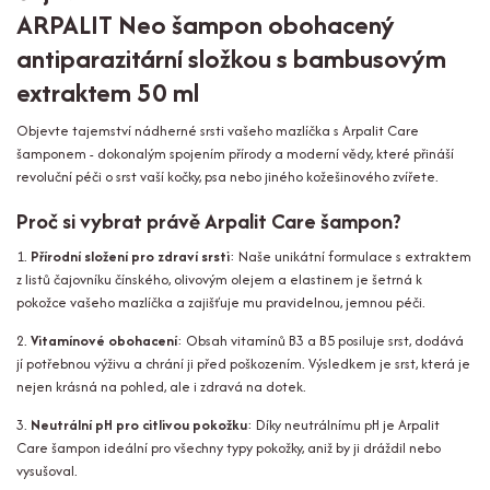
ARPALIT Neo šampon obohacený
antiparazitární složkou s bambusovým
extraktem 50 ml
Objevte tajemství nádherné srsti vašeho mazlíčka s Arpalit Care
šamponem - dokonalým spojením přírody a moderní vědy, které přináší
revoluční péči o srst vaší kočky, psa nebo jiného kožešinového zvířete.
Proč si vybrat právě Arpalit Care šampon?
1.
Přírodní složení pro zdraví srsti
: Naše unikátní formulace s extraktem
z listů čajovníku čínského, olivovým olejem a elastinem je šetrná k
pokožce vašeho mazlíčka a zajišťuje mu pravidelnou, jemnou péči.
2.
Vitamínové obohacení
: Obsah vitamínů B3 a B5 posiluje srst, dodává
jí potřebnou výživu a chrání ji před poškozením. Výsledkem je srst, která je
nejen krásná na pohled, ale i zdravá na dotek.
3.
Neutrální pH pro citlivou pokožku
: Díky neutrálnímu pH je Arpalit
Care šampon ideální pro všechny typy pokožky, aniž by ji dráždil nebo
vysušoval.