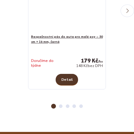
Bezpečnostní pás do auta pro malé psy – 50
cm × 16 mm, černá
Bunda pro psy
179 Kč
Doručíme do
/
ks
týdne
Skladem 4 ks
148 Kč
bez DPH
Detail
Z