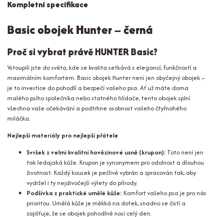
Kompletní specifikace
Basic obojek Hunter – černá
Proč si vybrat právě HUNTER Basic?
Vstoupili jste do světa, kde se kvalita setkává s elegancí, funkčností a
maximálním komfortem. Basic obojek Hunter není jen obyčejný obojek –
je to investice do pohodlí a bezpečí vašeho psa. Ať už máte doma
malého psího společníka nebo statného hlídače, tento obojek splní
všechna vaše očekávání a podtrhne osobnost vašeho čtyřnohého
miláčka.
Nejlepší materiály pro nejlepší přátele
Svršek z velmi kvalitní hovězinové usně (krupon):
Toto není jen
tak ledajaká kůže. Krupon je synonymem pro odolnost a dlouhou
životnost. Každý kousek je pečlivě vybrán a zpracován tak, aby
vydržel i ty nejdivočejší výlety do přírody.
Podšívka z praktické umělé kůže:
Komfort vašeho psa je pro nás
prioritou. Umělá kůže je měkká na dotek, snadno se čistí a
zajišťuje, že se obojek pohodlně nosí celý den.