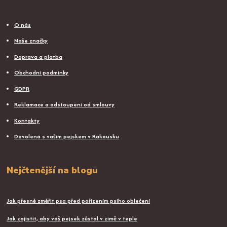
O nás
Naše značky
Doprava a platba
Obchodní podmínky
GDPR
Reklamace a odstoupení od smlouvy
Kontakty
Dovolená s vaším pejskem v Rakousku
Nejčtenější na blogu
Jak přesně změřit psa před pořízením psího oblečení
Jak zajistit, aby váš pejsek zůstal v zimě v teple