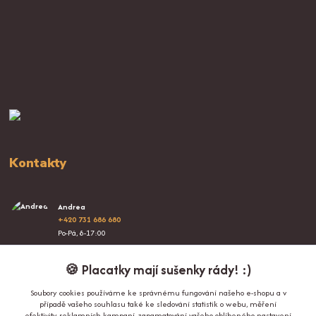
Kontakty
Andrea
+420 731 686 680
Po-Pá, 8-17:00
info@proplacatky.cz
🍪 Placatky mají sušenky rády! :)
Soubory cookies používáme ke správnému fungování našeho e-shopu a v
případě vašeho souhlasu také ke sledování statistik o webu, měření
efektivity reklamních kampaní, zapamatování vašeho oblíbeného nastavení