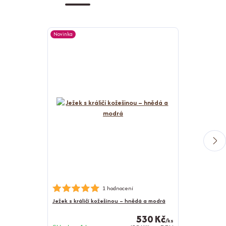
Novinka
Novinka
Nerezová psí m
1 hodnocení
Ježek s králičí kožešinou – hnědá a modrá
530 Kč
/
ks