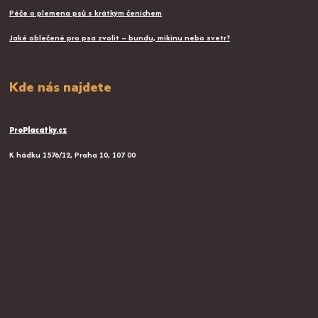
Péče o plemena psů s krátkým čenichem
Jaké oblečené pro psa zvolit – bundu, mikinu nebo svetr?
Kde nás najdete
ProPlacatky.cz
K hádku 1576/12, Praha 10, 107 00