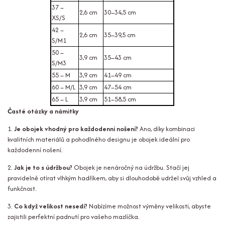
37 –
2,6 cm
30–34,5 cm
XS/S
42 –
2,6 cm
35–39,5 cm
S/M1
50 –
3,9 cm
35–43 cm
S/M3
55 – M
3,9 cm
41–49 cm
60 – M/L
3,9 cm
47–54 cm
65 – L
3,9 cm
51–58,5 cm
Časté otázky a námitky
1.
Je obojek vhodný pro každodenní nošení?
Ano, díky kombinaci
kvalitních materiálů a pohodlného designu je obojek ideální pro
každodenní nošení.
2.
Jak je to s údržbou?
Obojek je nenáročný na údržbu. Stačí jej
pravidelně otírat vlhkým hadříkem, aby si dlouhodobě udržel svůj vzhled a
funkčnost.
3.
Co když velikost nesedí?
Nabízíme možnost výměny velikosti, abyste
zajistili perfektní padnutí pro vašeho mazlíčka.