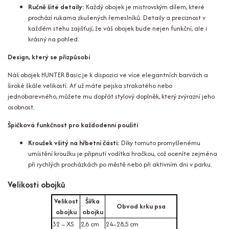
Ručně šité detaily:
Každý obojek je mistrovským dílem, které
prochází rukama zkušených řemeslníků. Detaily a preciznost v
každém stehu zajišťují, že váš obojek bude nejen funkční, ale i
krásný na pohled.
Design, který se přizpůsobí
Náš obojek HUNTER Basic je k dispozici ve více elegantních barvách a
široké škále velikostí. Ať už máte pejska strakatého nebo
jednobarevného, můžete mu dopřát stylový doplněk, který zvýrazní jeho
osobnost.
Špičková funkčnost pro každodenní použití
Kroužek všitý na hřbetní části:
Díky tomuto promyšlenému
umístění kroužku je připnutí vodítka hračkou, což oceníte zejména
při rychlých procházkách po městě nebo při aktivním dni v parku.
Velikosti obojků
Velikost
Šířka
Obvod krku psa
obojku
obojku
32 – XS
2,6 cm
24–28,5 cm