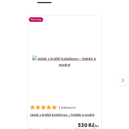
Novinka
Novinka
Nerezová psí m
1 hodnocení
Ježek s králičí kožešinou – hnědá a modrá
530 Kč
/
ks