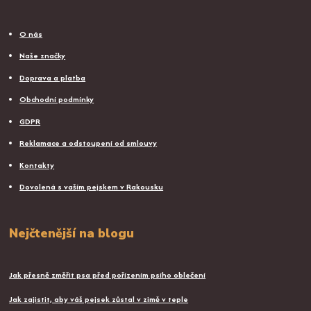
O nás
Naše značky
Doprava a platba
Obchodní podmínky
GDPR
Reklamace a odstoupení od smlouvy
Kontakty
Dovolená s vaším pejskem v Rakousku
Nejčtenější na blogu
Jak přesně změřit psa před pořízením psího oblečení
Jak zajistit, aby váš pejsek zůstal v zimě v teple