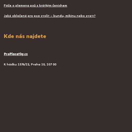
Péče o plemena psů s krátkým čenichem
Jaké oblečené pro psa zvolit – bundu, mikinu nebo svetr?
Kde nás najdete
ProPlacatky.cz
K hádku 1576/12, Praha 10, 107 00