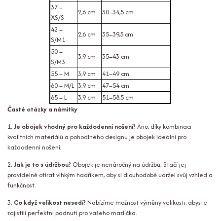
37 –
2,6 cm
30–34,5 cm
XS/S
42 –
2,6 cm
35–39,5 cm
S/M1
50 –
3,9 cm
35–43 cm
S/M3
55 – M
3,9 cm
41–49 cm
60 – M/L
3,9 cm
47–54 cm
65 – L
3,9 cm
51–58,5 cm
Časté otázky a námitky
1.
Je obojek vhodný pro každodenní nošení?
Ano, díky kombinaci
kvalitních materiálů a pohodlného designu je obojek ideální pro
každodenní nošení.
2.
Jak je to s údržbou?
Obojek je nenáročný na údržbu. Stačí jej
pravidelně otírat vlhkým hadříkem, aby si dlouhodobě udržel svůj vzhled a
funkčnost.
3.
Co když velikost nesedí?
Nabízíme možnost výměny velikosti, abyste
zajistili perfektní padnutí pro vašeho mazlíčka.