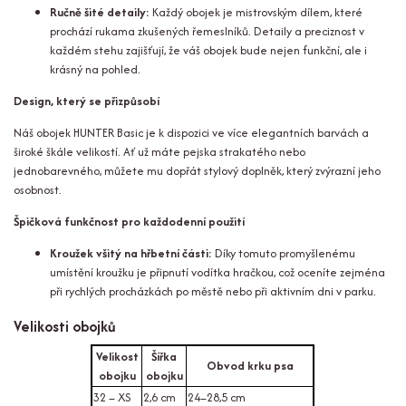
Ručně šité detaily:
Každý obojek je mistrovským dílem, které
prochází rukama zkušených řemeslníků. Detaily a preciznost v
každém stehu zajišťují, že váš obojek bude nejen funkční, ale i
krásný na pohled.
Design, který se přizpůsobí
Náš obojek HUNTER Basic je k dispozici ve více elegantních barvách a
široké škále velikostí. Ať už máte pejska strakatého nebo
jednobarevného, můžete mu dopřát stylový doplněk, který zvýrazní jeho
osobnost.
Špičková funkčnost pro každodenní použití
Kroužek všitý na hřbetní části:
Díky tomuto promyšlenému
umístění kroužku je připnutí vodítka hračkou, což oceníte zejména
při rychlých procházkách po městě nebo při aktivním dni v parku.
Velikosti obojků
Velikost
Šířka
Obvod krku psa
obojku
obojku
32 – XS
2,6 cm
24–28,5 cm