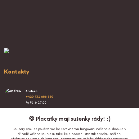
Kontakty
Andrea
+420 731 686 680
Po-Pá, 8-17:00
info@proplacatky.cz
🍪 Placatky mají sušenky rády! :)
Soubory cookies používáme ke správnému fungování našeho e-shopu a v
případě vašeho souhlasu také ke sledování statistik o webu, měření
efektivity reklamních kampaní, zapamatování vašeho oblíbeného nastavení