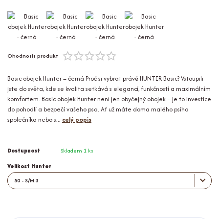
Ohodnotit produkt
Basic obojek Hunter – černá Proč si vybrat právě HUNTER Basic? Vstoupili
jste do světa, kde se kvalita setkává s elegancí, funkčností a maximálním
komfortem. Basic obojek Hunter není jen obyčejný obojek – je to investice
do pohodlí a bezpečí vašeho psa. Ať už máte doma malého psího
společníka nebo s...
celý popis
Dostupnost
Skladem 1 ks
Velikost Hunter