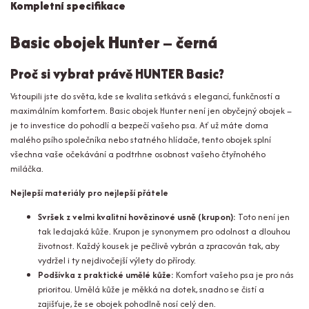
Kompletní specifikace
Basic obojek Hunter – černá
Proč si vybrat právě HUNTER Basic?
Vstoupili jste do světa, kde se kvalita setkává s elegancí, funkčností a
maximálním komfortem. Basic obojek Hunter není jen obyčejný obojek –
je to investice do pohodlí a bezpečí vašeho psa. Ať už máte doma
malého psího společníka nebo statného hlídače, tento obojek splní
všechna vaše očekávání a podtrhne osobnost vašeho čtyřnohého
miláčka.
Nejlepší materiály pro nejlepší přátele
Svršek z velmi kvalitní hovězinové usně (krupon):
Toto není jen
tak ledajaká kůže. Krupon je synonymem pro odolnost a dlouhou
životnost. Každý kousek je pečlivě vybrán a zpracován tak, aby
vydržel i ty nejdivočejší výlety do přírody.
Podšívka z praktické umělé kůže:
Komfort vašeho psa je pro nás
prioritou. Umělá kůže je měkká na dotek, snadno se čistí a
zajišťuje, že se obojek pohodlně nosí celý den.