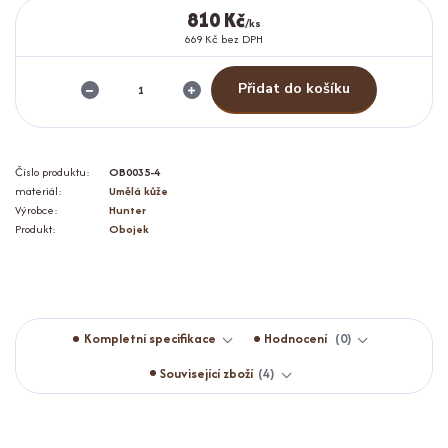
810 Kč
/
ks
669 Kč
bez DPH
Přidat do košíku
Číslo produktu:
OB0035-4
materiál:
Umělá kůže
Výrobce:
Hunter
Produkt:
Obojek
Kompletní specifikace
Hodnocení
0
Související zboží
4