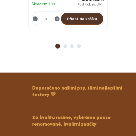
Skladem 1 ks
438 Kč
bez DPH
Skladem 1 ks
Přidat do košíku
Z
Doporučeno našimi psy, těmi nejlepšími
testery 💛
Za kvalitu ručíme, vybíráme pouze
renomované, kvalitní značky