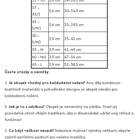
32 – XS
2,6 cm
24–28,5 cm
37 –
2,6 cm
30–34,5 cm
XS/S
42 –
2,6 cm
35–39,5 cm
S/M1
50 –
3,9 cm
35–43 cm
S/M3
55 – M
3,9 cm
41–49 cm
60 – M/L
3,9 cm
47–54 cm
65 – L
3,9 cm
51–58,5 cm
Časté otázky a námitky
1.
Je obojek vhodný pro každodenní nošení?
Ano, díky kombinaci
kvalitních materiálů a pohodlného designu je obojek ideální pro
každodenní nošení.
2.
Jak je to s údržbou?
Obojek je nenáročný na údržbu. Stačí jej
pravidelně otírat vlhkým hadříkem, aby si dlouhodobě udržel svůj vzhled a
funkčnost.
3.
Co když velikost nesedí?
Nabízíme možnost výměny velikosti, abyste
zajistili perfektní padnutí pro vašeho mazlíčka.