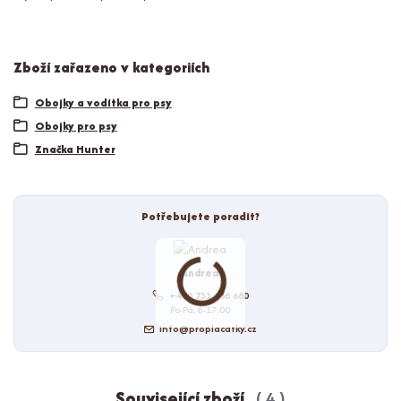
Zboží zařazeno v kategoriích
Obojky a vodítka pro psy
Obojky pro psy
Značka Hunter
Potřebujete poradit?
Andrea
+420 731 686 680
Po-Pá, 8-17:00
info@proplacatky.cz
Související zboží
4