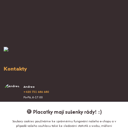
Kontakty
Andrea
+420 731 686 680
Po-Pá, 8-17:00
info@proplacatky.cz
🍪 Placatky mají sušenky rády! :)
Soubory cookies používáme ke správnému fungování našeho e-shopu a v
případě vašeho souhlasu také ke sledování statistik o webu, měření