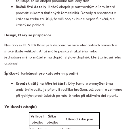
zajišťuje, že se obojek pohodlně nosí celý den.
Ručně šité detaily:
Každý obojek je mistrovským dílem, které
prochází rukama zkušených řemeslníků. Detaily a preciznost v
každém stehu zajišťují, že váš obojek bude nejen funkční, ale i
krásný na pohled.
Design, který se přizpůsobí
Náš obojek HUNTER Basic je k dispozici ve více elegantních barvách a
široké škále velikostí. Ať už máte pejska strakatého nebo
jednobarevného, můžete mu dopřát stylový doplněk, který zvýrazní jeho
osobnost.
Špičková funkčnost pro každodenní použití
Kroužek všitý na hřbetní části:
Díky tomuto promyšlenému
umístění kroužku je připnutí vodítka hračkou, což oceníte zejména
při rychlých procházkách po městě nebo při aktivním dni v parku.
Velikosti obojků
Velikost
Šířka
Obvod krku psa
obojku
obojku