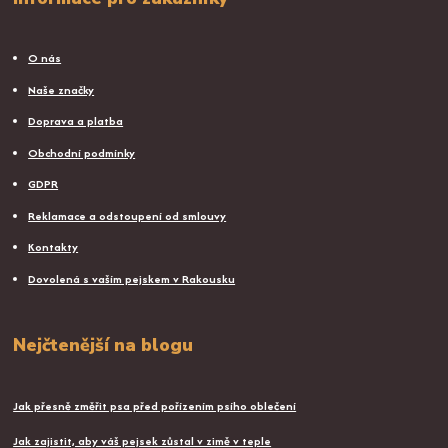
O nás
Naše značky
Doprava a platba
Obchodní podmínky
GDPR
Reklamace a odstoupení od smlouvy
Kontakty
Dovolená s vaším pejskem v Rakousku
Nejčtenější na blogu
Jak přesně změřit psa před pořízením psího oblečení
Jak zajistit, aby váš pejsek zůstal v zimě v teple