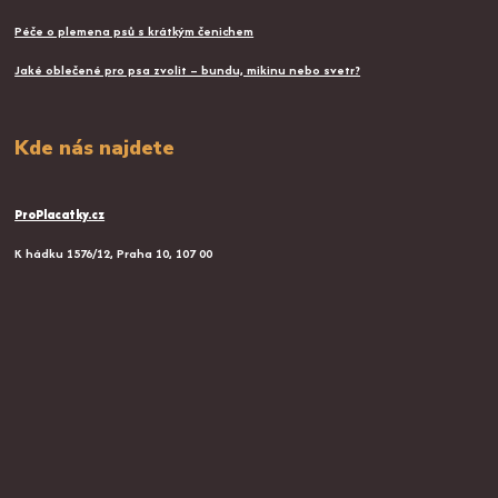
Péče o plemena psů s krátkým čenichem
Jaké oblečené pro psa zvolit – bundu, mikinu nebo svetr?
Kde nás najdete
ProPlacatky.cz
K hádku 1576/12, Praha 10, 107 00