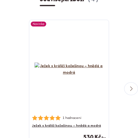
Novinka
Novinka
Nerezová psí m
1 hodnocení
Ježek s králičí kožešinou – hnědá a modrá
530 Kč
/
ks