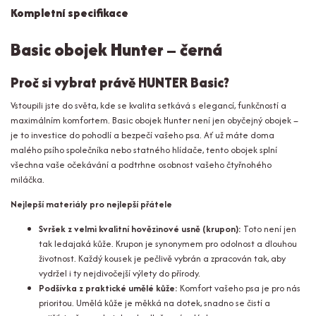
Kompletní specifikace
Basic obojek Hunter – černá
Proč si vybrat právě HUNTER Basic?
Vstoupili jste do světa, kde se kvalita setkává s elegancí, funkčností a
maximálním komfortem. Basic obojek Hunter není jen obyčejný obojek –
je to investice do pohodlí a bezpečí vašeho psa. Ať už máte doma
malého psího společníka nebo statného hlídače, tento obojek splní
všechna vaše očekávání a podtrhne osobnost vašeho čtyřnohého
miláčka.
Nejlepší materiály pro nejlepší přátele
Svršek z velmi kvalitní hovězinové usně (krupon):
Toto není jen
tak ledajaká kůže. Krupon je synonymem pro odolnost a dlouhou
životnost. Každý kousek je pečlivě vybrán a zpracován tak, aby
vydržel i ty nejdivočejší výlety do přírody.
Podšívka z praktické umělé kůže:
Komfort vašeho psa je pro nás
prioritou. Umělá kůže je měkká na dotek, snadno se čistí a