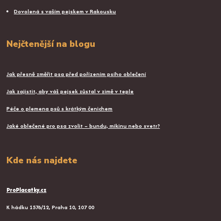
Dovolená s vaším pejskem v Rakousku
Nejčtenější na blogu
Jak přesně změřit psa před pořízením psího oblečení
Jak zajistit, aby váš pejsek zůstal v zimě v teple
Péče o plemena psů s krátkým čenichem
Jaké oblečené pro psa zvolit – bundu, mikinu nebo svetr?
Kde nás najdete
ProPlacatky.cz
K hádku 1576/12, Praha 10, 107 00