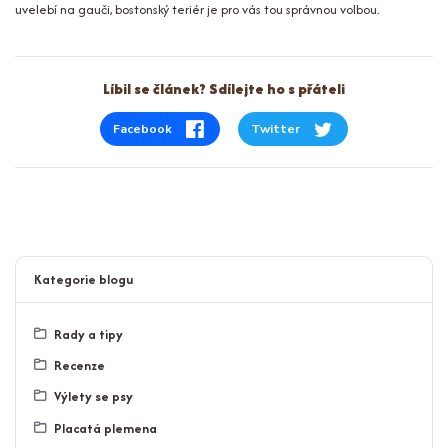
uvelebí na gauči, bostonský teriér je pro vás tou správnou volbou.
Líbil se článek? Sdílejte ho s přáteli
Facebook
Twitter
Kategorie blogu
Rady a tipy
Recenze
Výlety se psy
Placatá plemena