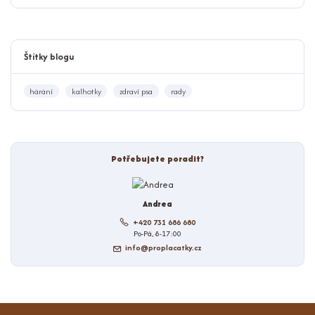
Štítky blogu
hárání
kalhotky
zdraví psa
rady
Potřebujete poradit?
Andrea
+420 731 686 680
Po-Pá, 8-17:00
info@proplacatky.cz