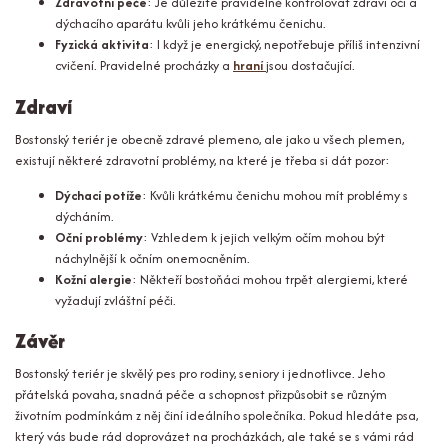
Zdravotní péče
: Je důležité pravidelně kontrolovat zdraví očí a
dýchacího aparátu kvůli jeho krátkému čenichu.
Fyzická aktivita
: I když je energický, nepotřebuje příliš intenzivní
cvičení. Pravidelné procházky a
hraní
jsou dostačující.
Zdraví
Bostonský teriér je obecně zdravé plemeno, ale jako u všech plemen,
existují některé zdravotní problémy, na které je třeba si dát pozor:
Dýchací potíže
: Kvůli krátkému čenichu mohou mít problémy s
dýcháním.
Oční problémy
: Vzhledem k jejich velkým očím mohou být
náchylnější k očním onemocněním.
Kožní alergie
: Někteří bostoňáci mohou trpět alergiemi, které
vyžadují zvláštní péči.
Závěr
Bostonský teriér je skvělý pes pro rodiny, seniory i jednotlivce. Jeho
přátelská povaha, snadná péče a schopnost přizpůsobit se různým
životním podmínkám z něj činí ideálního společníka. Pokud hledáte psa,
který vás bude rád doprovázet na procházkách, ale také se s vámi rád