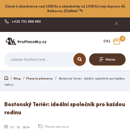
Dárek k objednávce nad 1000 Kč a objednávky od 1500 Kč mají dopravu na
Balíkovnu ZDARMA! 🐾
+420 731 686 680
Po-Pá, 8-17:00
0
0 Kč
Menu
Blog
Placatá plemena
Bostonský Teriér: ideální společník pro každou
rodinu
Bostonský Teriér: ideální společník pro každou
rodinu
Placatá plemena
07
10
2024