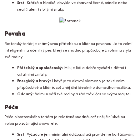
Srst
: Krátká a hladká, obvykle ve zbarvení černé, brindle nebo
seal (tulení) s bílými znaky.
Povaha
Bostonský teriér je známý svou přátelskou a klidnou povahou. Je to velmi
inteligentní a učenlivý pes, který se snadno přizpůsobuje životnímu stylu
své rodiny.
Přátelský a společenský
: Miluje lidi a dobře vychází s dětmi i
ostatními zvířaty.
Energický a hravý
: I když je to aktivní plemeno, je také velmi
přizpůsobivé a klidné, což z něj činí ideálního domácího mazlíčka.
Oddaný
: Velmi si váží své rodiny a rád tráví čas se svými majiteli.
Péče
Péče o bostonského teriéra je relativně snadná, což z něj činí skvělou
volbu pro začínající chovatele.
Srst
: Vyžaduje jen minimální údržbu, stačí pravidelné kartáčování.