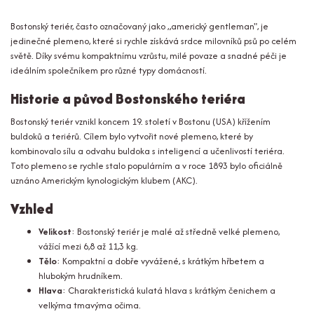
Bostonský teriér, často označovaný jako „americký gentleman", je
jedinečné plemeno, které si rychle získává srdce milovníků psů po celém
světě. Díky svému kompaktnímu vzrůstu, milé povaze a snadné péči je
ideálním společníkem pro různé typy domácností.
Historie a původ Bostonského teriéra
Bostonský teriér vznikl koncem 19. století v Bostonu (USA) křížením
buldoků a teriérů. Cílem bylo vytvořit nové plemeno, které by
kombinovalo sílu a odvahu buldoka s inteligencí a učenlivostí teriéra.
Toto plemeno se rychle stalo populárním a v roce 1893 bylo oficiálně
uznáno Americkým kynologickým klubem (AKC).
Vzhled
Velikost
: Bostonský teriér je malé až středně velké plemeno,
vážící mezi 6,8 až 11,3 kg.
Tělo
: Kompaktní a dobře vyvážené, s krátkým hřbetem a
hlubokým hrudníkem.
Hlava
: Charakteristická kulatá hlava s krátkým čenichem a
velkýma tmavýma očima.