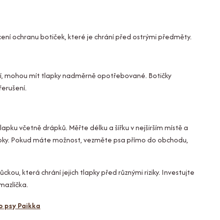
ocení ochranu botiček, které je chrání před ostrými předměty.
brzdí, mohou mít tlapky nadměrně opotřebované. Botičky
řerušení.
lapku včetně drápků. Měřte délku a šířku v nejširším místě a
lapky. Pokud máte možnost, vezměte psa přímo do obchodu,
u, která chrání jejich tlapky před různými riziky. Investujte
 mazlíčka.