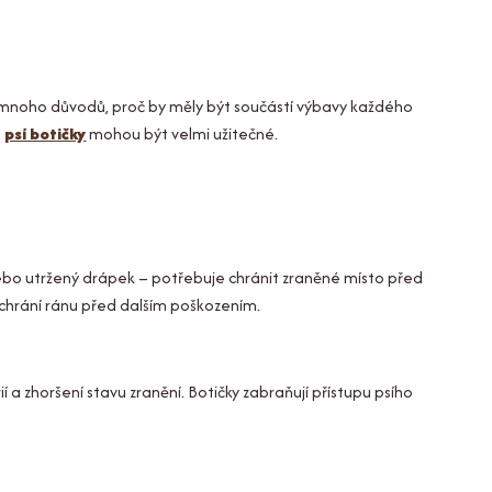
uje mnoho důvodů, proč by měly být součástí výbavy každého
,
psí botičky
mohou být velmi užitečné.
 nebo utržený drápek – potřebuje chránit zraněné místo před
 chrání ránu před dalším poškozením.
í a zhoršení stavu zranění. Botičky zabraňují přístupu psího