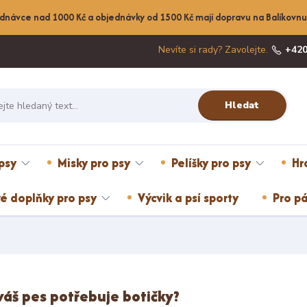
dnávce nad 1000 Kč a objednávky od 1500 Kč mají dopravu na Balíkov
Nevíte si rady? Zavolejte.
+420
Hledat
psy
Misky pro psy
Pelíšky pro psy
Hr
é doplňky pro psy
Výcvik a psí sporty
Pro pá
váš pes potřebuje botičky?