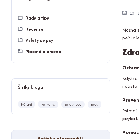
10
Rady a tipy
Recenze
Možná js
pejskaře
Výlety se psy
Zdra
Placatá plemena
Ochran
Když se 
nečistot
Štítky blogu
Preven
hárání
kalhotky
zdraví psa
rady
Psi mají
jazyka k
Pomoc 
Potřebujete poradit?