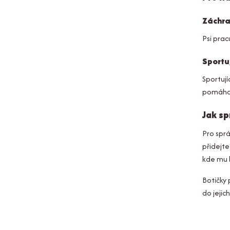
Záchra
Psi prac
Sportuj
Sportují
pomáhají
Jak sp
Pro sprá
přidejt
kde mu b
Botičky 
do jejic