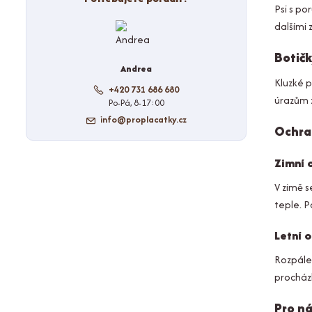
Psi s po
dalšími
Botičk
Andrea
Kluzké p
+420 731 686 680
úrazům 
Po-Pá, 8-17:00
info@proplacatky.cz
Ochra
Zimní 
V zimě s
teple. P
Letní 
Rozpálen
procház
Pro n