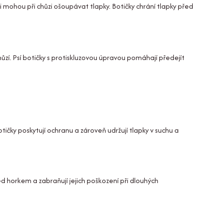
i mohou při chůzi ošoupávat tlapky. Botičky chrání tlapky před
hůzí. Psí botičky s protiskluzovou úpravou pomáhají předejít
otičky poskytují ochranu a zároveň udržují tlapky v suchu a
ed horkem a zabraňují jejich poškození při dlouhých