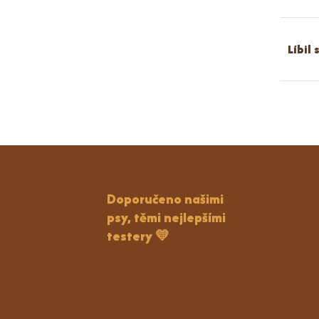
Líbil
Doporučeno našimi
psy, těmi nejlepšími
testery 💛