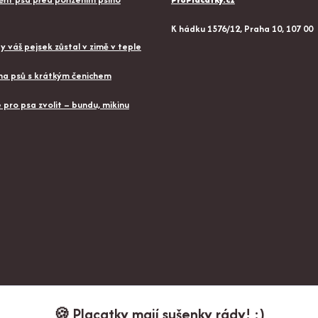
K hádku 1576/12, Praha 10, 107 00
aby váš pejsek zůstal v zimě v teple
a psů s krátkým čenichem
pro psa zvolit – bundu, mikinu
🍪 Placatky mají sušenky rády! :)