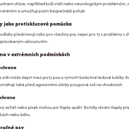
ruchami chůze, například kvůli stáří nebo neurologickým problémům, s
 zraněními a umožňují psům bezpečnější pohyb.
y jako protiskluzová pomůcka
odlahy představují riziko pro všechny psy, nejen pro ty s problémy s c
způsobeným uklouznutím.
na v extrémních podmínkách
ochrana
e sníh může slepit mezi prsty psa a vytvořit bolestivé ledové kuličky. B
omáhají také před agresivními účinky posypové soli na chodnících.
ochrana
ý asfalt nebo písek mohou psí tlapky spálit. Botičky chrání tlapky př
kách nebo běhu.
áročné psy