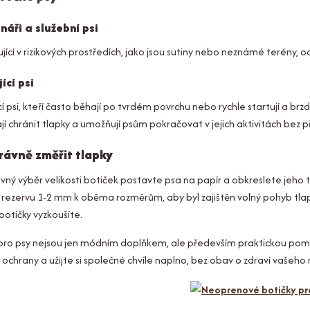
náři a služební psi
ující v rizikových prostředích, jako jsou sutiny nebo neznámé terény, 
ící psi
cí psi, kteří často běhají po tvrdém povrchu nebo rychle startují a 
 chránit tlapky a umožňují psům pokračovat v jejich aktivitách bez p
rávně změřit tlapky
vný výběr velikosti botiček postavte psa na papír a obkreslete jeho t
e rezervu 1-2 mm k oběma rozměrům, aby byl zajištěn volný pohyb t
otičky vyzkoušíte.
pro psy nejsou jen módním doplňkem, ale především praktickou pomůcko
h ochrany a užijte si společné chvíle naplno, bez obav o zdraví vašeho