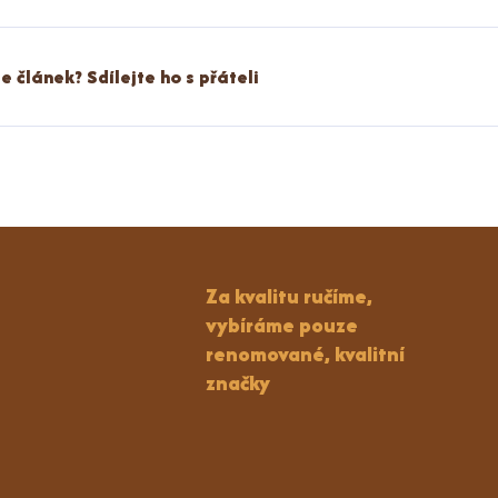
 se článek? Sdílejte ho s přáteli
Za kvalitu ručíme,
vybíráme pouze
renomované, kvalitní
značky