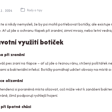
Rady a tipy
11
2024
te si nikdy nemysleli, že by psi mohli potřebovat botičky, ale exist
. Ať už jde o ochranu tlapek při zranění, zimní mrazy, nebo letní vedra
votní využití botiček
a při zranění
váš pes zraní na tlapce – ať už jde o řeznou ránu, stržený polštářek
ami a bakteriální infekcí. Botičky pomáhají udržet obvazy na místě a
ce olizování
 tendenci si poraněná místa olizovat, což může vést k zanášení bakteri
 ráně, čímž podporují rychlejší hojení.
při špatné chůzi