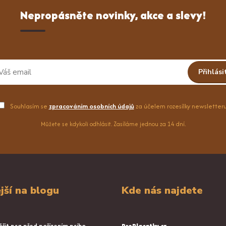
Nepropásněte novinky, akce a slevy!
Přihlási
Souhlasím se
zpracováním osobních údajů
za účelem rozesílky newsletteru
Můžete se kdykoli odhlásit. Zasíláme jednou za 14 dní.
jší na blogu
Kde nás najdete
řit psa před pořízením psího
ProPlacatky.cz