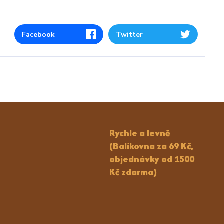
Facebook
Twitter
Rychle a levně
(Balíkovna za 69 Kč,
objednávky od 1500
Kč zdarma)