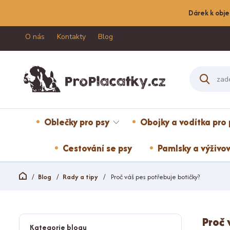
Dárek k obje
O nás
Kontakty
Blog
Oblečky pro psy
Obojky a vodítka pro 
Cestování se psy
Pamlsky a výživov
Blog
Rady a tipy
Proč váš pes potřebuje botičky?
Proč 
Kategorie blogu