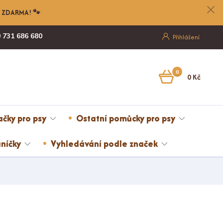
nu ZDARMA! 🐾
 731 686 680
Po-Pá, 8-17:00
Přihlášení
0
0 Kč
ačky pro psy
Ostatní pomůcky pro psy
níčky
Vyhledávání podle značek