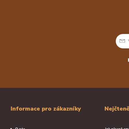
Informace pro zákazníky
Nejčteně
O nás
Jak přesně změ