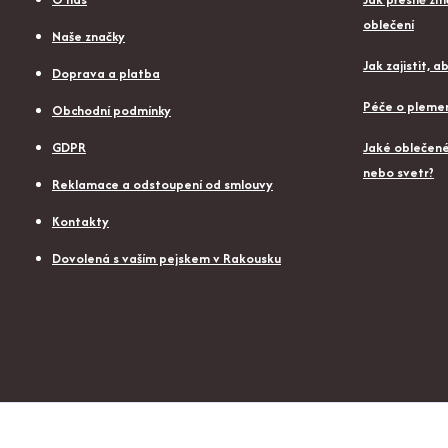
oblečení
Naše značky
Jak zajistit, 
Doprava a platba
Péče o plemen
Obchodní podmínky
GDPR
Jaké oblečené 
nebo svetr?
Reklamace a odstoupení od smlouvy
Kontakty
Dovolená s vaším pejskem v Rakousku