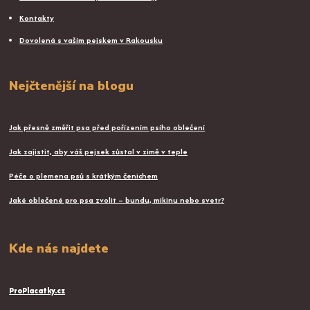
Kontakty
Dovolená s vaším pejskem v Rakousku
Nejčtenější na blogu
Jak přesně změřit psa před pořízením psího oblečení
Jak zajistit, aby váš pejsek zůstal v zimě v teple
Péče o plemena psů s krátkým čenichem
Jaké oblečené pro psa zvolit – bundu, mikinu nebo svetr?
Kde nás najdete
ProPlacatky.cz