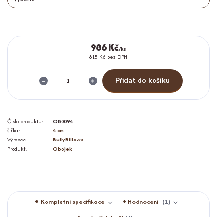
986 Kč
/
ks
815 Kč
bez DPH
Přidat do košíku
Číslo produktu:
OB0094
šířka:
4 cm
Výrobce:
BullyBillows
Produkt:
Obojek
Kompletní specifikace
Hodnocení
1