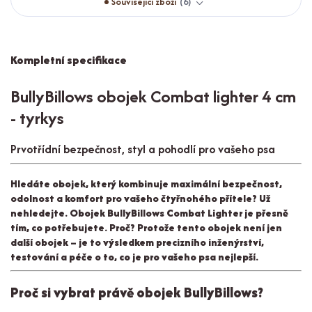
Související zboží
6
Kompletní specifikace
BullyBillows obojek Combat lighter 4 cm
- tyrkys
Prvotřídní bezpečnost, styl a pohodlí pro vašeho psa
Hledáte obojek, který kombinuje maximální bezpečnost,
odolnost a komfort pro vašeho čtyřnohého přítele? Už
nehledejte. Obojek BullyBillows Combat Lighter je přesně
tím, co potřebujete. Proč? Protože tento obojek není jen
další obojek – je to výsledkem precizního inženýrství,
testování a péče o to, co je pro vašeho psa nejlepší.
Proč si vybrat právě obojek BullyBillows?