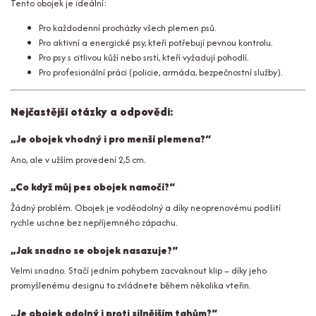
Tento obojek je ideální:
Pro každodenní procházky všech plemen psů.
Pro aktivní a energické psy, kteří potřebují pevnou kontrolu.
Pro psy s citlivou kůží nebo srstí, kteří vyžadují pohodlí.
Pro profesionální práci (policie, armáda, bezpečnostní služby).
Nejčastější otázky a odpovědi:
„Je obojek vhodný i pro menší plemena?“
Ano, ale v užším provedení 2,5 cm.
„Co když můj pes obojek namočí?“
Žádný problém. Obojek je voděodolný a díky neoprenovému podšití
rychle uschne bez nepříjemného zápachu.
„Jak snadno se obojek nasazuje?“
Velmi snadno. Stačí jedním pohybem zacvaknout klip – díky jeho
promyšlenému designu to zvládnete během několika vteřin.
„Je obojek odolný i proti silnějším tahům?“