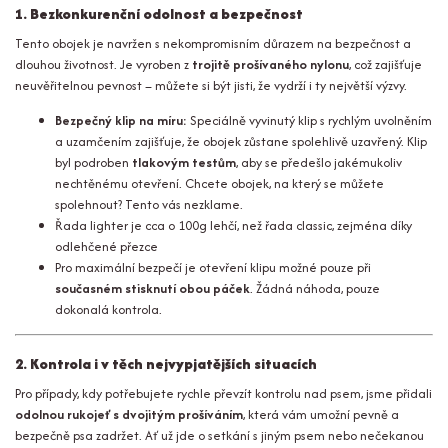
1. Bezkonkurenční odolnost a bezpečnost
Tento obojek je navržen s nekompromisním důrazem na bezpečnost a
dlouhou životnost. Je vyroben z
trojitě prošívaného nylonu
, což zajišťuje
neuvěřitelnou pevnost – můžete si být jisti, že vydrží i ty největší výzvy.
Bezpečný klip na míru:
Speciálně vyvinutý klip s rychlým uvolněním
a uzamčením zajišťuje, že obojek zůstane spolehlivě uzavřený. Klip
byl podroben
tlakovým testům
, aby se předešlo jakémukoliv
nechtěnému otevření. Chcete obojek, na který se můžete
spolehnout? Tento vás nezklame.
Řada lighter je cca o 100g lehčí, než řada classic, zejména díky
odlehčené přezce
Pro maximální bezpečí je otevření klipu možné pouze při
současném stisknutí obou páček
. Žádná náhoda, pouze
dokonalá kontrola.
2. Kontrola i v těch nejvypjatějších situacích
Pro případy, kdy potřebujete rychle převzít kontrolu nad psem, jsme přidali
odolnou rukojeť s dvojitým prošíváním
, která vám umožní pevně a
bezpečně psa zadržet. Ať už jde o setkání s jiným psem nebo nečekanou