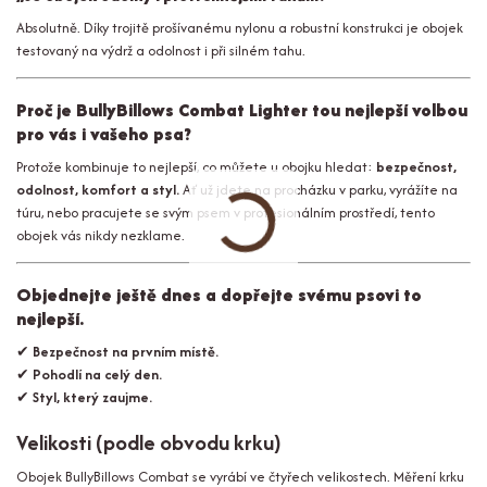
Absolutně. Díky trojitě prošívanému nylonu a robustní konstrukci je obojek
testovaný na výdrž a odolnost i při silném tahu.
Proč je BullyBillows Combat Lighter tou nejlepší volbou
pro vás i vašeho psa?
Protože kombinuje to nejlepší, co můžete u obojku hledat:
bezpečnost,
odolnost, komfort a styl.
Ať už jdete na procházku v parku, vyrážíte na
túru, nebo pracujete se svým psem v profesionálním prostředí, tento
obojek vás nikdy nezklame.
Objednejte ještě dnes a dopřejte svému psovi to
nejlepší.
✔
Bezpečnost na prvním místě.
✔
Pohodlí na celý den.
✔
Styl, který zaujme.
Velikosti (podle obvodu krku)
Obojek BullyBillows Combat se vyrábí ve čtyřech velikostech. Měření krku