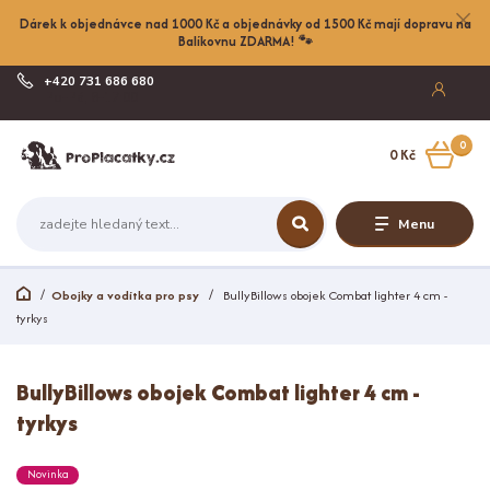
Dárek k objednávce nad 1000 Kč a objednávky od 1500 Kč mají dopravu na
Balíkovnu ZDARMA! 🐾
+420 731 686 680
Po-Pá, 8-17:00
0
0 Kč
Menu
Obojky a vodítka pro psy
BullyBillows obojek Combat lighter 4 cm -
tyrkys
BullyBillows obojek Combat lighter 4 cm -
tyrkys
Novinka