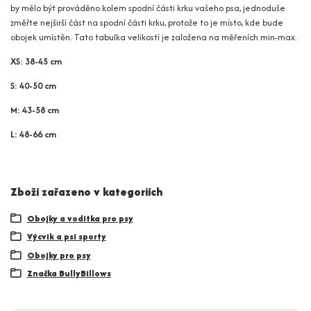
by mělo být prováděno kolem spodní části krku vašeho psa, jednoduše
změřte nejširší část na spodní části krku, protože to je místo, kde bude
obojek umístěn. Tato tabulka velikostí je založena na měřeních min-max.
XS:
38-45 cm
S: 40-50
cm
M: 43-58 cm
L: 48
-66 cm
Zboží zařazeno v kategoriích
Obojky a vodítka pro psy
Výcvik a psí sporty
Obojky pro psy
Značka BullyBillows