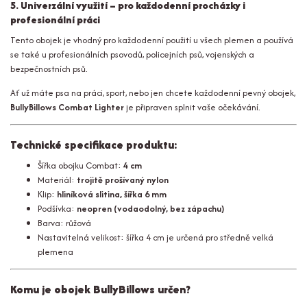
5. Univerzální využití – pro každodenní procházky i
profesionální práci
Tento obojek je vhodný pro každodenní použití u všech plemen a používá
se také u profesionálních psovodů, policejních psů, vojenských a
bezpečnostních psů.
Ať už máte psa na práci, sport, nebo jen chcete každodenní pevný obojek,
BullyBillows Combat Lighter
je připraven splnit vaše očekávání.
Technické specifikace produktu:
Šířka obojku Combat:
4 cm
Materiál:
trojitě prošívaný nylon
Klip:
hliníková slitina, šířka 6 mm
Podšívka:
neopren (vodaodolný, bez zápachu)
Barva: růžová
Nastavitelná velikost: šířka 4 cm je určená pro středně velká
plemena
Komu je obojek BullyBillows určen?