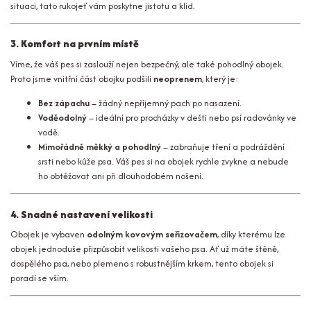
situaci, tato rukojeť vám poskytne jistotu a klid.
3. Komfort na prvním místě
Víme, že váš pes si zaslouží nejen bezpečný, ale také pohodlný obojek.
Proto jsme vnitřní část obojku podšili
neoprenem
, který je:
Bez zápachu
– žádný nepříjemný pach po nasazení.
Voděodolný
– ideální pro procházky v dešti nebo psí radovánky ve
vodě.
Mimořádně měkký a pohodlný
– zabraňuje tření a podráždění
srsti nebo kůže psa. Váš pes si na obojek rychle zvykne a nebude
ho obtěžovat ani při dlouhodobém nošení.
4. Snadné nastavení velikosti
Obojek je vybaven
odolným kovovým seřizovačem
, díky kterému lze
obojek jednoduše přizpůsobit velikosti vašeho psa. Ať už máte štěně,
dospělého psa, nebo plemeno s robustnějším krkem, tento obojek si
poradí se vším.