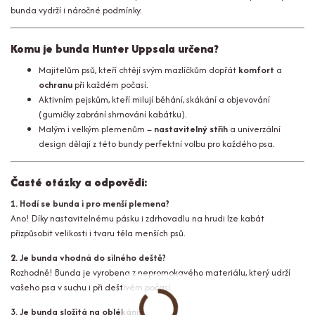
bunda vydrží i náročné podmínky.
Komu je bunda Hunter Uppsala určena?
Majitelům psů, kteří chtějí svým mazlíčkům dopřát
komfort
a
ochranu
při každém počasí.
Aktivním pejskům, kteří milují běhání, skákání a objevování
(gumičky zabrání shrnování kabátku).
Malým i velkým plemenům –
nastavitelný střih
a univerzální
design dělají z této bundy perfektní volbu pro každého psa.
Časté otázky a odpovědi:
1. Hodí se bunda i pro menší plemena?
Ano! Díky nastavitelnému pásku i zdrhovadlu na hrudi lze kabát
přizpůsobit velikosti i tvaru těla menších psů.
2. Je bunda vhodná do silného deště?
Rozhodně! Bunda je vyrobena z nepromokavého materiálu, který udrží
vašeho psa v suchu i při deštivém počasí.
3. Je bunda složitá na oblékání?