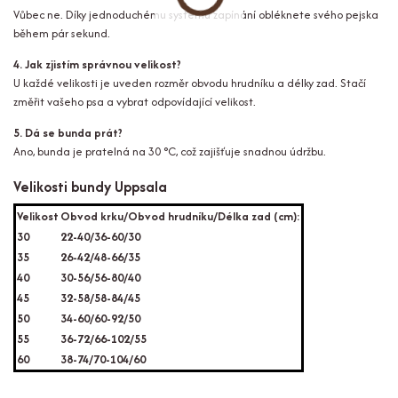
Vůbec ne. Díky jednoduchému systému zapínání obléknete svého pejska
během pár sekund.
4. Jak zjistím správnou velikost?
U každé velikosti je uveden rozměr obvodu hrudníku a délky zad. Stačí
změřit vašeho psa a vybrat odpovídající velikost.
5. Dá se bunda prát?
Ano, bunda je pratelná na 30 °C, což zajišťuje snadnou údržbu.
Velikosti bundy Uppsala
Velikost
Obvod krku/Obvod hrudníku/Délka zad (cm):
30
22-40/36-60/30
35
26-42/48-66/35
40
30-56/56-80/40
45
32-58/58-84/45
50
34-60/60-92/50
55
36-72/66-102/55
60
38-74/70-104/60