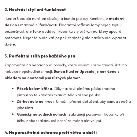
2.
Neztrácí styl ani funkčnost
Hunter Uppsala není jen obyčejná bunda pro psy. Kombinuje
moderní
design
s maximální funkčností. Elegantní reflexní lemy nejen zvyšují
bezpečnost, ale také dodávají kabátku stylový vzhled, který upoutá
pozornost. Nejenže bude váš pejsek chráněný, ale navíc bude vypadat
skvěle.
3.
Perfektní střih pro každého psa
Zapomeňte na nepadnoucí oblečky, které vašemu psovi zavazí, škrtí ho
nebo se nepohodlně shrnují.
Bunda Hunter Uppsala je navržena s
ohledem na anatomii psů různých plemen.
Pásek kolem bříška
: Díky nastavitelnému pásku snadno
přizpůsobíte kabátek tvarům těla vašeho pejska.
Zdrhovadlo na hrudi
: Umožní přesné dotažení, aby bunda seděla
jako ulitá.
Gumičky na zadních nohách
: Zabraňují posouvání kabátku při
běhu nebo skákání, což ocení zejména aktivní psi.
4.
Neporazitelná ochrana proti větru a dešti