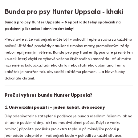
Bunda pro psy Hunter Uppsala - khaki
Bunda pro psy Hunter Uppsala – Nepostradatelný společník na
podzimní plískanice i zimní radovánky!
Představte si, že váš pejsek může být v pohodlí, teple a suchu za každého
počasí. Už žádné procházky narušené zimními mrazy, promočenými zády
nebo nepříjemným větrem.
Bunda pro psy Hunter Uppsala
je přesně ten
kousek, který chybí ve výbavě vašeho čtyřnohého kamaráda! Ať už máte
rozverného buldočka, ladného chrta nebo statného dobrmana, tento
kabátek je navržen tak, aby seděl každému plemenu – a hlavně, aby
dokonale chránil.
Proč si vybrat bundu Hunter Uppsala?
1.
Univerzální použití – jeden kabát, dvě sezóny
Díky odepínatelné zateplené podšívce je bunda ideálním řešením jak na
chladné podzimní dny, tak i na mrazivé zimní počasí. Když se venku
ochladí, připněte podšívku pro extra teplo. A při mírnějším počasí ji
jednoduše odepněte – váš pejsek bude v pohodlí za každé situace.