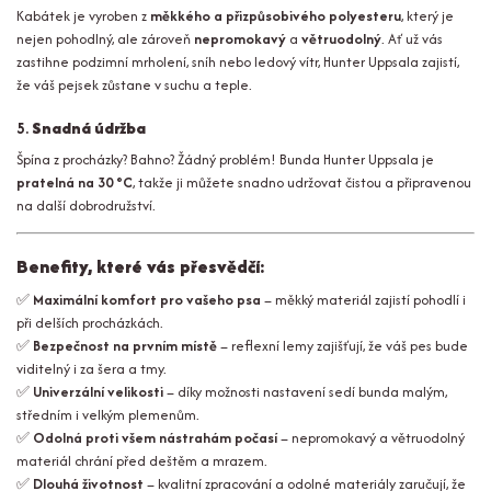
Kabátek je vyroben z
měkkého a přizpůsobivého polyesteru
, který je
nejen pohodlný, ale zároveň
nepromokavý
a
větruodolný
. Ať už vás
zastihne podzimní mrholení, sníh nebo ledový vítr, Hunter Uppsala zajistí,
že váš pejsek zůstane v suchu a teple.
5.
Snadná údržba
Špína z procházky? Bahno? Žádný problém! Bunda Hunter Uppsala je
pratelná na 30 °C
, takže ji můžete snadno udržovat čistou a připravenou
na další dobrodružství.
Benefity, které vás přesvědčí:
✅
Maximální komfort pro vašeho psa
– měkký materiál zajistí pohodlí i
při delších procházkách.
✅
Bezpečnost na prvním místě
– reflexní lemy zajišťují, že váš pes bude
viditelný i za šera a tmy.
✅
Univerzální velikosti
– díky možnosti nastavení sedí bunda malým,
středním i velkým plemenům.
✅
Odolná proti všem nástrahám počasí
– nepromokavý a větruodolný
materiál chrání před deštěm a mrazem.
✅
Dlouhá životnost
– kvalitní zpracování a odolné materiály zaručují, že