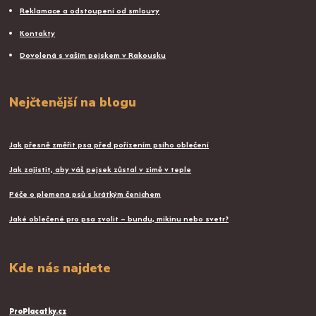
Reklamace a odstoupení od smlouvy
Kontakty
Dovolená s vaším pejskem v Rakousku
Nejčtenější na blogu
Jak přesně změřit psa před pořízením psího oblečení
Jak zajistit, aby váš pejsek zůstal v zimě v teple
Péče o plemena psů s krátkým čenichem
Jaké oblečené pro psa zvolit – bundu, mikinu nebo svetr?
Kde nás najdete
ProPlacatky.cz