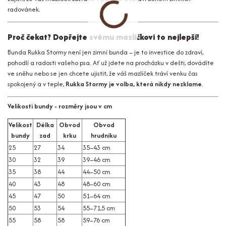
radovánek.
Proč čekat? Dopřejte svému mazlíčkovi to nejlepší!
Bunda Rukka Stormy není jen zimní bunda – je to investice do zdraví,
pohodlí a radosti vašeho psa. Ať už jdete na procházku v dešti, dovádíte
ve sněhu nebo se jen chcete ujistit, že váš mazlíček tráví venku čas
spokojený a v teple,
Rukka Stormy je volba, která nikdy nezklame
.
Velikosti bundy - rozměry jsou v cm
Velikost
Délka
Obvod
Obvod
bundy
zad
krku
hrudníku
25
27
34
35–43 cm
30
32
39
39–46 cm
35
38
44
44–50 cm
40
43
48
48–60 cm
45
47
50
51–64 cm
50
53
54
55–71,5 cm
55
58
58
59–76 cm