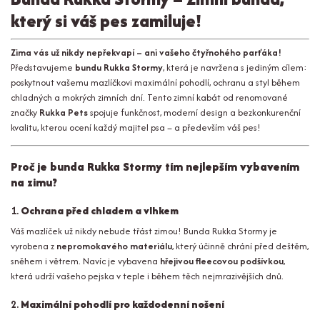
který si váš pes zamiluje!
Zima vás už nikdy nepřekvapí – ani vašeho čtyřnohého parťáka!
Představujeme
bundu Rukka Stormy
, která je navržena s jediným cílem:
poskytnout vašemu mazlíčkovi maximální pohodlí, ochranu a styl během
chladných a mokrých zimních dní. Tento zimní kabát od renomované
značky
Rukka Pets
spojuje funkčnost, moderní design a bezkonkurenční
kvalitu, kterou ocení každý majitel psa – a především váš pes!
Proč je bunda Rukka Stormy tím nejlepším vybavením
na zimu?
1.
Ochrana před chladem a vlhkem
Váš mazlíček už nikdy nebude třást zimou! Bunda Rukka Stormy je
vyrobena z
nepromokavého materiálu
, který účinně chrání před deštěm,
sněhem i větrem. Navíc je vybavena
hřejivou fleecovou podšívkou
,
která udrží vašeho pejska v teple i během těch nejmrazivějších dnů.
2.
Maximální pohodlí pro každodenní nošení