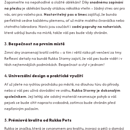
Zapomeňte na nepohodlné a složité oblékání! Díky
snadnému zapínání
na přezku
je oblékání bundy otázkou několika vteřin – žádný stres ani pro
vás, ani pro vašeho psa.
Nastavitelný pas a límec
zajišťují, že bunda
perfektně sedne každému plemenu, ať už máte malého čivaváčka nebo
statného labradora. Navíc jsou součástí i
zadní popruhy na nohavicích
,
které udržují bundu na místě, takže váš pes bude vždy chráněn.
3.
Bezpečnost na prvním místě
Zimní dny znamenají kratší světlo – a tím i větší riziko při venčení za tmy.
Reflexní detaily na bundě Rukka Stormy zajistí, že váš pes bude vidět i v
těch nejtemnějších podmínkách. Bezpečnost a styl v jednom!
4.
Univerzální design a praktické využití
Ať už jdete na rychlou procházku po městě, na dlouhou túru do přírody,
nebo si váš pes užívá dovádění ve sněhu,
Rukka Stormy je dokonalým
společníkem
. Její lehký, ale odolný materiál neomezuje pohyb a váš
pejsek se bude cítit naprosto svobodně, zatímco bude chráněn před
nepříznivým počasím.
5.
Prémiová kvalita od Rukka Pets
Rukka je značka, která je synonymem pro kvalitu, inovaci a péči o domácí