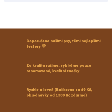
Doporučeno našimi psy, těmi nejlepšími
testery 💛
Za kvalitu ručíme, vybíráme pouze
renomované, kvalitní značky
Rychle a levně (Balíkovna za 69 Kč,
objednávky od 1500 Kč zdarma)