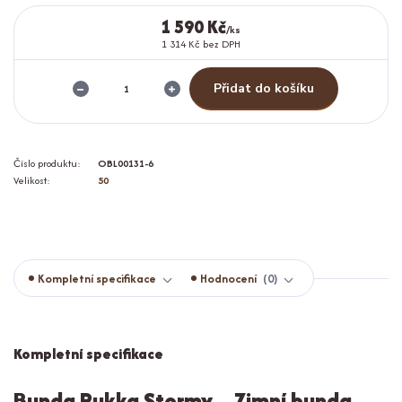
1 590 Kč
/
ks
1 314 Kč
bez DPH
Přidat do košíku
Číslo produktu:
OBL00131-6
Velikost:
50
Kompletní specifikace
Hodnocení
0
Kompletní specifikace
Bunda Rukka Stormy – Zimní bunda,