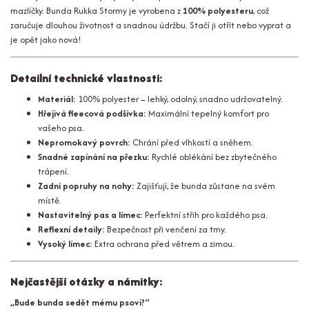
mazlíčky. Bunda Rukka Stormy je vyrobena z
100% polyesteru
, což
zaručuje dlouhou životnost a snadnou údržbu. Stačí ji otřít nebo vyprat a
je opět jako nová!
Detailní technické vlastnosti:
Materiál:
100% polyester – lehký, odolný, snadno udržovatelný.
Hřejivá fleecová podšívka:
Maximální tepelný komfort pro
vašeho psa.
Nepromokavý povrch:
Chrání před vlhkostí a sněhem.
Snadné zapínání na přezku:
Rychlé oblékání bez zbytečného
trápení.
Zadní popruhy na nohy:
Zajišťují, že bunda zůstane na svém
místě.
Nastavitelný pas a límec:
Perfektní střih pro každého psa.
Reflexní detaily:
Bezpečnost při venčení za tmy.
Vysoký límec:
Extra ochrana před větrem a zimou.
Nejčastější otázky a námitky:
„Bude bunda sedět mému psovi?“