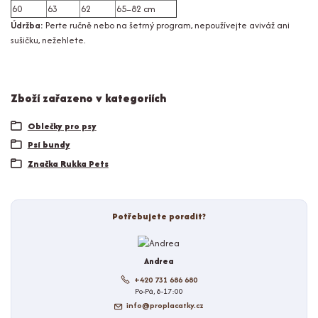
60
63
62
65–82 cm
Údržba:
Perte ručně nebo na šetrný program, nepoužívejte aviváž ani
sušičku, nežehlete.
Zboží zařazeno v kategoriích
Oblečky pro psy
Psí bundy
Značka Rukka Pets
Potřebujete poradit?
Andrea
+420 731 686 680
Po-Pá, 8-17:00
info@proplacatky.cz