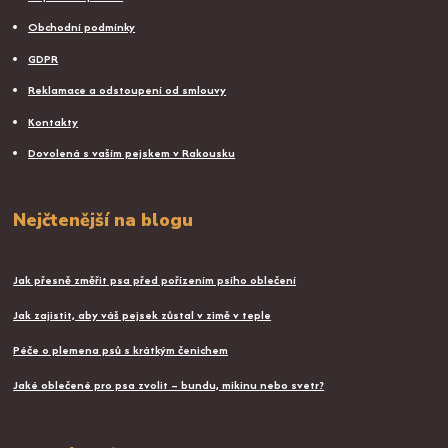
Obchodní podmínky
GDPR
Reklamace a odstoupení od smlouvy
Kontakty
Dovolená s vaším pejskem v Rakousku
Nejčtenější na blogu
Jak přesně změřit psa před pořízením psího oblečení
Jak zajistit, aby váš pejsek zůstal v zimě v teple
Péče o plemena psů s krátkým čenichem
Jaké oblečené pro psa zvolit – bundu, mikinu nebo svetr?