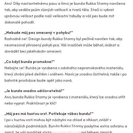
Ano! Díky nastavitelnému pasu a límci je bunda Rukka Stormy navržena
tak, aby seděla psům různých velikostí a tvarů těla. Stačí si vybrat
správnou velikost podle naší velikostní tabulky a váš pes bude mít
dokonalé pohodlí.
„Nebude můj pes omezený v pohybu?“
Rozhodně ne! Design bundy Rukka Stormy byl pečlivě navržen tak, aby
neomezoval přirozený pohyb psa. Váš mazlíček může běhat, skákat a
dovádět bez jakéhokoliv omezení.
„Co když bunda promokne?“
Nebojte se! Bunda je vyrobena z odolného nepromokavého materiálu,
který chrání před deštěm i sněhem. Navíc je snadno čistitelná, takže i po
bahnité procházce bude opět jako nová.
„Je bunda snadno udržovatelná?“
Ano, bunda Rukka Stormy je vyrobena z materiálu, který lze snadno otřít
nebo vyprat. Praktičnost je klíč!
„Můj pes má hustou srst. Potřebuje vůbec bundu?“
I psi s hustou srstí mohou být náchylní na chlad a vlhkost, zvlášť v
náročnějších podmínkách. Bunda Rukka Stormy poskytne extra ochranu a
zajistí, že váš mazlíček zůstane v pohodlí a zdraví během zimních