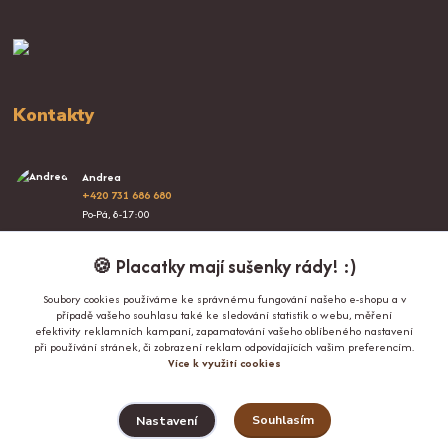
Kontakty
Andrea
+420 731 686 680
Po-Pá, 8-17:00
info@proplacatky.cz
🍪 Placatky mají sušenky rády! :)
Soubory cookies používáme ke správnému fungování našeho e-shopu a v
případě vašeho souhlasu také ke sledování statistik o webu, měření
efektivity reklamních kampaní, zapamatování vašeho oblíbeného nastavení
při používání stránek, či zobrazení reklam odpovídajících vašim preferencím.
Více k využití cookies
Upravit sběr cookies.
Souhlasím
Nastavení