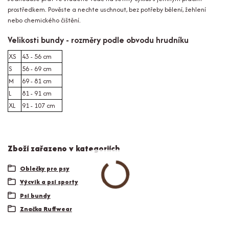
prostředkem. Pověste a nechte uschnout, bez potřeby bělení, žehlení
nebo chemického čištění.
Velikosti bundy - rozměry podle obvodu hrudníku
XS
43 - 56 cm
S
56 - 69 cm
M
69 - 81 cm
L
81 - 91 cm
XL
91 - 107 cm
Zboží zařazeno v kategoriích
Oblečky pro psy
Výcvik a psí sporty
Psí bundy
Značka Ruffwear