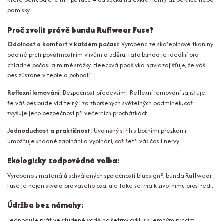
pamlsky.
Proč zvolit právě bundu Ruffwear Fuse?
Odolnost a komfort v každém počasí:
Vyrobena ze skořepinové tkaniny
odolné proti povětrnostním vlivům a oděru, tato bunda je ideální pro
chladné počasí a mírné srážky. Fleecová podšívka navíc zajišťuje, že váš
pes zůstane v teple a pohodlí.
Reflexní lemování:
Bezpečnost především! Reflexní lemování zajišťuje,
že váš pes bude viditelný i za zhoršených světelných podmínek, což
zvyšuje jeho bezpečnost při večerních procházkách.
Jednoduchost a praktičnost:
Uvolněný střih s bočními přezkami
umožňuje snadné zapínání a vypínání, což šetří váš čas i nervy.
Ekologicky zodpovědná volba:
Vyrobeno z materiálů schválených společností bluesign®, bunda Ruffwear
Fuse je nejen skvělá pro vašeho psa, ale také šetrná k životnímu prostředí.
Údržba bez námahy:
Jednoduše prát ve studené vodě na šetrný cyklus s jemným pracím