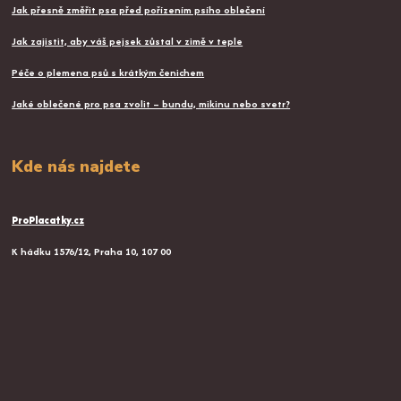
Jak přesně změřit psa před pořízením psího oblečení
Jak zajistit, aby váš pejsek zůstal v zimě v teple
Péče o plemena psů s krátkým čenichem
Jaké oblečené pro psa zvolit – bundu, mikinu nebo svetr?
Kde nás najdete
ProPlacatky.cz
K hádku 1576/12, Praha 10, 107 00