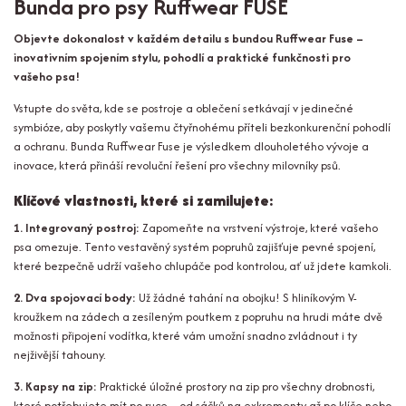
Bunda pro psy Ruffwear FUSE
Objevte dokonalost v každém detailu s bundou Ruffwear Fuse –
inovativním spojením stylu, pohodlí a praktické funkčnosti pro
vašeho psa!
Vstupte do světa, kde se postroje a oblečení setkávají v jedinečné
symbióze, aby poskytly vašemu čtyřnohému příteli bezkonkurenční pohodlí
a ochranu. Bunda Ruffwear Fuse je výsledkem dlouholetého vývoje a
inovace, která přináší revoluční řešení pro všechny milovníky psů.
Klíčové vlastnosti, které si zamilujete:
1. Integrovaný postroj:
Zapomeňte na vrstvení výstroje, které vašeho
psa omezuje. Tento vestavěný systém popruhů zajišťuje pevné spojení,
které bezpečně udrží vašeho chlupáče pod kontrolou, ať už jdete kamkoli.
2. Dva spojovací body:
Už žádné tahání na obojku! S hliníkovým V-
kroužkem na zádech a zesíleným poutkem z popruhu na hrudi máte dvě
možnosti připojení vodítka, které vám umožní snadno zvládnout i ty
nejživější tahouny.
3. Kapsy na zip:
Praktické úložné prostory na zip pro všechny drobnosti,
které potřebujete mít po ruce – od sáčků na exkrementy až po klíče nebo