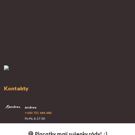
Kontakty
Andrea
+420 731 686 680
Po-Pá, 8-17:00
info@proplacatky.cz
🍪 Placatky mají sušenky rády! :)