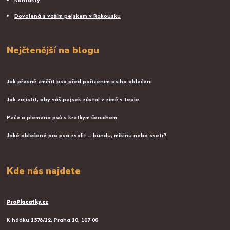
Dovolená s vaším pejskem v Rakousku
Nejčtenější na blogu
Jak přesně změřit psa před pořízením psího oblečení
Jak zajistit, aby váš pejsek zůstal v zimě v teple
Péče o plemena psů s krátkým čenichem
Jaké oblečené pro psa zvolit – bundu, mikinu nebo svetr?
Kde nás najdete
ProPlacatky.cz
K hádku 1576/12, Praha 10, 107 00