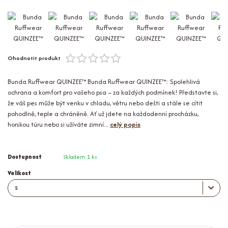
Ohodnotit produkt
Bunda Ruffwear QUINZEE™ Bunda Ruffwear QUINZEE™: Spolehlivá
ochrana a komfort pro vašeho psa – za každých podmínek! Představte si,
že váš pes může být venku v chladu, větru nebo dešti a stále se cítit
pohodlně, teple a chráněně. Ať už jdete na každodenní procházku,
horskou túru nebo si užíváte zimní...
celý popis
Dostupnost
Skladem 1 ks
Velikost