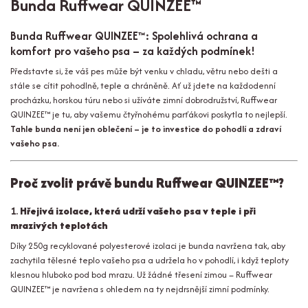
Bunda Ruffwear QUINZEE™
Bunda Ruffwear QUINZEE™: Spolehlivá ochrana a
komfort pro vašeho psa – za každých podmínek!
Představte si, že váš pes může být venku v chladu, větru nebo dešti a
stále se cítit pohodlně, teple a chráněně. Ať už jdete na každodenní
procházku, horskou túru nebo si užíváte zimní dobrodružství, Ruffwear
QUINZEE™ je tu, aby vašemu čtyřnohému parťákovi poskytla to nejlepší.
Tahle bunda není jen oblečení – je to investice do pohodlí a zdraví
vašeho psa.
Proč zvolit právě bundu Ruffwear QUINZEE™?
1.
Hřejivá izolace, která udrží vašeho psa v teple i při
mrazivých teplotách
Díky 250g recyklované polyesterové izolaci je bunda navržena tak, aby
zachytila tělesné teplo vašeho psa a udržela ho v pohodlí, i když teploty
klesnou hluboko pod bod mrazu. Už žádné třesení zimou – Ruffwear
QUINZEE™ je navržena s ohledem na ty nejdrsnější zimní podmínky.