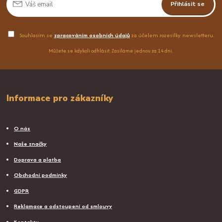
Přihlásit se
Souhlasím se
zpracováním osobních údajů
za účelem rozesílky newsletteru.
Můžete se kdykoli odhlásit. Zasíláme jednou za 14 dní.
Informace pro zákazníky
O nás
Naše značky
Doprava a platba
Obchodní podmínky
GDPR
Reklamace a odstoupení od smlouvy
Kontakty