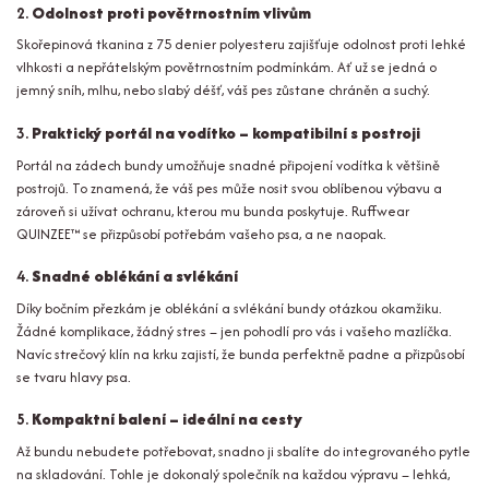
2.
Odolnost proti povětrnostním vlivům
Skořepinová tkanina z 75 denier polyesteru zajišťuje odolnost proti lehké
vlhkosti a nepřátelským povětrnostním podmínkám. Ať už se jedná o
jemný sníh, mlhu, nebo slabý déšť, váš pes zůstane chráněn a suchý.
3.
Praktický portál na vodítko – kompatibilní s postroji
Portál na zádech bundy umožňuje snadné připojení vodítka k většině
postrojů. To znamená, že váš pes může nosit svou oblíbenou výbavu a
zároveň si užívat ochranu, kterou mu bunda poskytuje. Ruffwear
QUINZEE™ se přizpůsobí potřebám vašeho psa, a ne naopak.
4.
Snadné oblékání a svlékání
Díky bočním přezkám je oblékání a svlékání bundy otázkou okamžiku.
Žádné komplikace, žádný stres – jen pohodlí pro vás i vašeho mazlíčka.
Navíc strečový klín na krku zajistí, že bunda perfektně padne a přizpůsobí
se tvaru hlavy psa.
5.
Kompaktní balení – ideální na cesty
Až bundu nebudete potřebovat, snadno ji sbalíte do integrovaného pytle
na skladování. Tohle je dokonalý společník na každou výpravu – lehká,