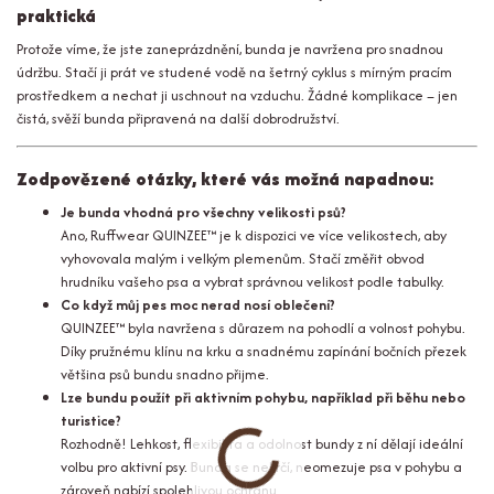
praktická
Protože víme, že jste zaneprázdnění, bunda je navržena pro snadnou
údržbu. Stačí ji prát ve studené vodě na šetrný cyklus s mírným pracím
prostředkem a nechat ji uschnout na vzduchu. Žádné komplikace – jen
čistá, svěží bunda připravená na další dobrodružství.
Zodpovězené otázky, které vás možná napadnou:
Je bunda vhodná pro všechny velikosti psů?
Ano, Ruffwear QUINZEE™ je k dispozici ve více velikostech, aby
vyhovovala malým i velkým plemenům. Stačí změřit obvod
hrudníku vašeho psa a vybrat správnou velikost podle tabulky.
Co když můj pes moc nerad nosí oblečení?
QUINZEE™ byla navržena s důrazem na pohodlí a volnost pohybu.
Díky pružnému klínu na krku a snadnému zapínání bočních přezek
většina psů bundu snadno přijme.
Lze bundu použít při aktivním pohybu, například při běhu nebo
turistice?
Rozhodně! Lehkost, flexibilita a odolnost bundy z ní dělají ideální
volbu pro aktivní psy. Bunda se nekrčí, neomezuje psa v pohybu a
zároveň nabízí spolehlivou ochranu.