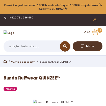
Dárek k objednávce nad 1000 Kč a objednávky od 1500 Kč mají dopravu na
Balíkovnu ZDARMA! 🐾
+420 731 686 680
Po-Pá, 8-17:00
0
0 Kč
Menu
Výcvik a psí sporty
Bunda Ruffwear QUINZEE™
Bunda Ruffwear QUINZEE™
Novinka