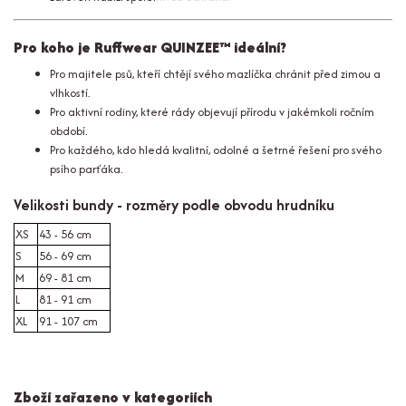
Pro koho je Ruffwear QUINZEE™ ideální?
Pro majitele psů, kteří chtějí svého mazlíčka chránit před zimou a
vlhkostí.
Pro aktivní rodiny, které rády objevují přírodu v jakémkoli ročním
období.
Pro každého, kdo hledá kvalitní, odolné a šetrné řešení pro svého
psího parťáka.
Velikosti bundy - rozměry podle obvodu hrudníku
XS
43 - 56 cm
S
56 - 69 cm
M
69 - 81 cm
L
81 - 91 cm
XL
91 - 107 cm
Zboží zařazeno v kategoriích