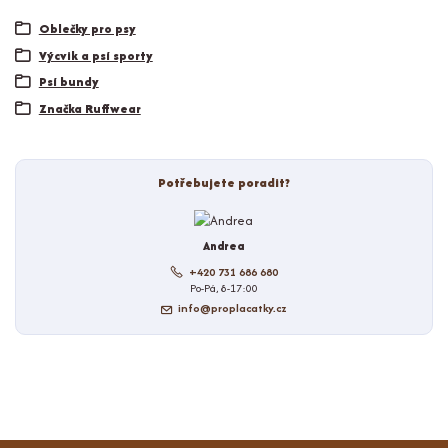
Oblečky pro psy
Výcvik a psí sporty
Psí bundy
Značka Ruffwear
Potřebujete poradit?
Andrea
+420 731 686 680
Po-Pá, 8-17:00
info@proplacatky.cz