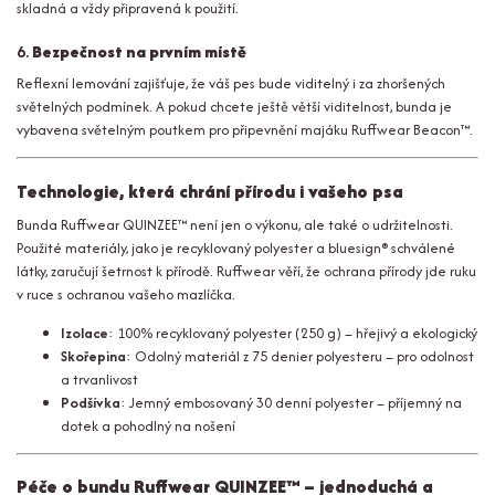
skladná a vždy připravená k použití.
6.
Bezpečnost na prvním místě
Reflexní lemování zajišťuje, že váš pes bude viditelný i za zhoršených
světelných podmínek. A pokud chcete ještě větší viditelnost, bunda je
vybavena světelným poutkem pro připevnění majáku Ruffwear Beacon™.
Technologie, která chrání přírodu i vašeho psa
Bunda Ruffwear QUINZEE™ není jen o výkonu, ale také o udržitelnosti.
Použité materiály, jako je recyklovaný polyester a bluesign® schválené
látky, zaručují šetrnost k přírodě. Ruffwear věří, že ochrana přírody jde ruku
v ruce s ochranou vašeho mazlíčka.
Izolace
: 100% recyklovaný polyester (250 g) – hřejivý a ekologický
Skořepina
: Odolný materiál z 75 denier polyesteru – pro odolnost
a trvanlivost
Podšívka
: Jemný embosovaný 30 denní polyester – příjemný na
dotek a pohodlný na nošení
Péče o bundu Ruffwear QUINZEE™ – jednoduchá a