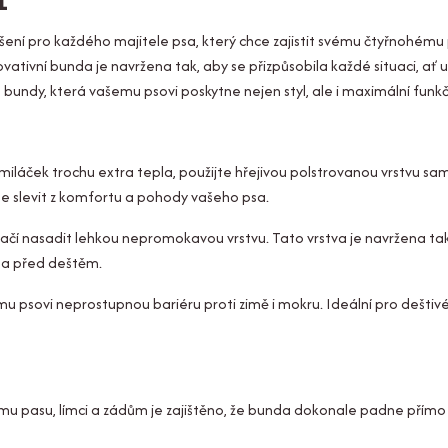
v1
šení pro každého majitele psa, který chce zajistit svému čtyřnohému p
tivní bunda je navržena tak, aby se přizpůsobila každé situaci, ať u
o bundy, která vašemu psovi poskytne nejen styl, ale i maximální funk
iláček trochu extra tepla, použijte hřejivou polstrovanou vrstvu sa
te slevit z komfortu a pohody vašeho psa.
ačí nasadit lehkou nepromokavou vrstvu. Tato vrstva je navržena tak
psa před deštěm.
psovi neprostupnou bariéru proti zimě i mokru. Ideální pro deštiv
mu pasu, límci a zádům je zajištěno, že bunda dokonale padne přím