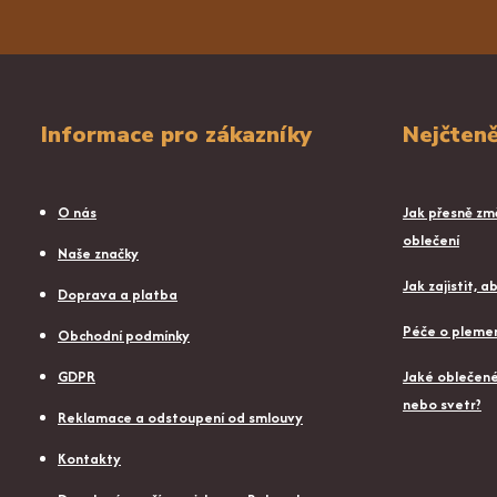
Informace pro zákazníky
Nejčteně
O nás
Jak přesně změ
oblečení
Naše značky
Jak zajistit, 
Doprava a platba
Péče o plemen
Obchodní podmínky
GDPR
Jaké oblečené 
nebo svetr?
Reklamace a odstoupení od smlouvy
Kontakty