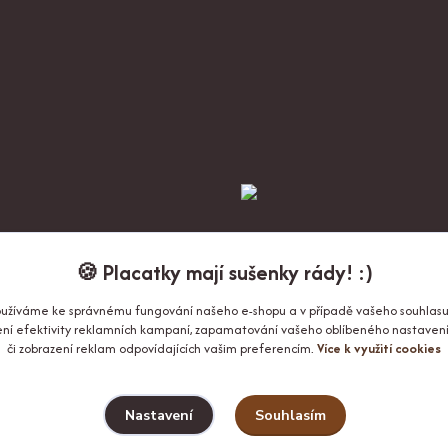
🍪 Placatky mají sušenky rády! :)
oužíváme ke správnému fungování našeho e-shopu a v případě vašeho souhlasu
Upravit sběr cookies.
ření efektivity reklamních kampaní, zapamatování vašeho oblíbeného nastavení p
či zobrazení reklam odpovídajících vašim preferencím.
Více k využití cookies
Souhlasím
Nastavení