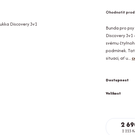
Ohodnotit prod
Bunda pro psy
Discovery 3v1 –
svému čtyřnohé
podmínek. Tato
situaci, ať u...
c
Dostupnost
Velikost
2 69
2 223 K