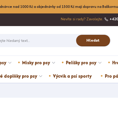
dnávce nad 1000 Kč a objednávky od 1500 Kč mají dopravu na Balíkov
Nevíte si rady? Zavolejte.
+420
Hledat
psy
Misky pro psy
Pelíšky pro psy
Hr
é doplňky pro psy
Výcvik a psí sporty
Pro pá