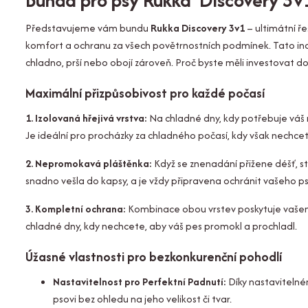
Bunda pro psy Rukka Discovery 3
Představujeme vám bundu
Rukka Discovery 3v1
– ultimátní ře
komfort a ochranu za všech povětrnostních podmínek. Tato inova
chladno, prší nebo obojí zároveň. Proč byste měli investovat d
Maximální přizpůsobivost pro každé počasí
1. Izolovaná hřejivá vrstva:
Na chladné dny, kdy potřebuje váš m
Je ideální pro procházky za chladného počasí, kdy však nechce
2. Nepromokavá pláštěnka:
Když se znenadání přižene déšť, st
snadno vešla do kapsy, a je vždy připravena ochránit vašeho 
3. Kompletní ochrana:
Kombinace obou vrstev poskytuje vašemu 
chladné dny, kdy nechcete, aby váš pes promokl a prochladl.
Úžasné vlastnosti pro bezkonkurenční pohodlí
Nastavitelnost pro Perfektní Padnutí:
Díky nastavitelné
psovi bez ohledu na jeho velikost či tvar.