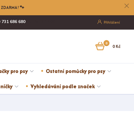
nu ZDARMA! 🐾
 731 686 680
Po-Pá, 8-17:00
Přihlášení
0
0 Kč
ačky pro psy
Ostatní pomůcky pro psy
níčky
Vyhledávání podle značek