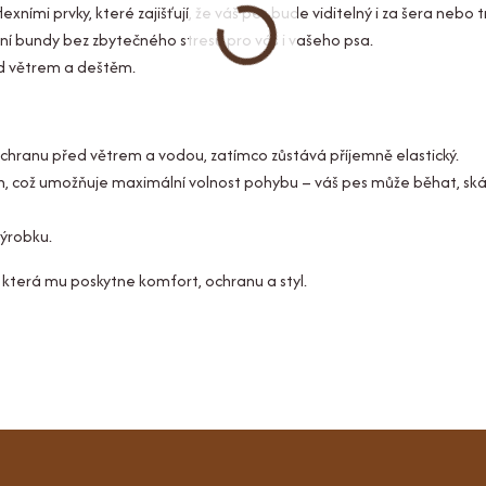
xními prvky, které zajišťují, že váš pes bude viditelný i za šera nebo 
ní bundy bez zbytečného stresu pro vás i vašeho psa.
ed větrem a deštěm.
ochranu před větrem a vodou, zatímco zůstává příjemně elastický.
h, což umožňuje maximální volnost pohybu – váš pes může běhat, ská
výrobku.
terá mu poskytne komfort, ochranu a styl.