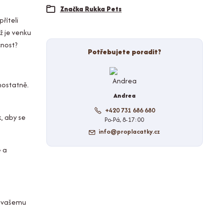
Značka Rukka Pets
říteli
ž je venku
čnost?
Potřebujete poradit?
mostatně.
Andrea
+420 731 686 680
, aby se
Po-Pá, 8-17:00
info@proplacatky.cz
é a
o vašemu