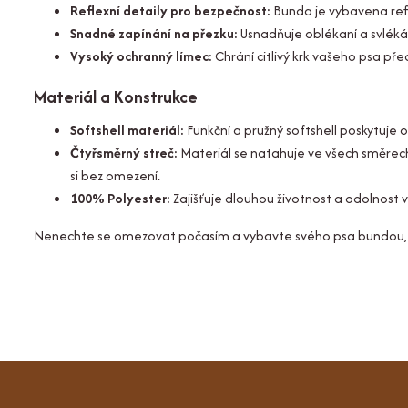
Reflexní detaily pro bezpečnost:
Bunda je vybavena refle
Snadné zapínání na přezku:
Usnadňuje oblékaní a svléká
Vysoký ochranný límec:
Chrání citlivý krk vašeho psa př
Materiál a Konstrukce
Softshell materiál:
Funkční a pružný softshell poskytuje 
Čtyřsměrný streč:
Materiál se natahuje ve všech směrec
si bez omezení.
100% Polyester:
Zajišťuje dlouhou životnost a odolnost 
Nenechte se omezovat počasím a vybavte svého psa bundou, k