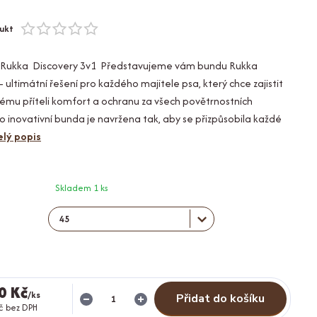
ukt
 Rukka Discovery 3v1 Představujeme vám bundu Rukka
 ultimátní řešení pro každého majitele psa, který chce zajistit
mu příteli komfort a ochranu za všech povětrnostních
 inovativní bunda je navržena tak, aby se přizpůsobila každé
elý popis
Skladem 1 ks
0 Kč
/
ks
Přidat do košíku
č
bez DPH