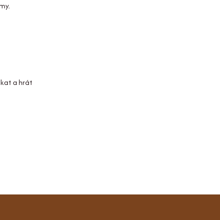
tmy.
kat a hrát