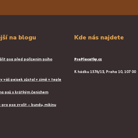
jší na blogu
Kde nás najdete
řit psa před pořízením psího
ProPlacatky.cz
K hádku 1576/12, Praha 10, 107 00
aby váš pejsek zůstal v zimě v teple
a psů s krátkým čenichem
pro psa zvolit – bundu, mikinu