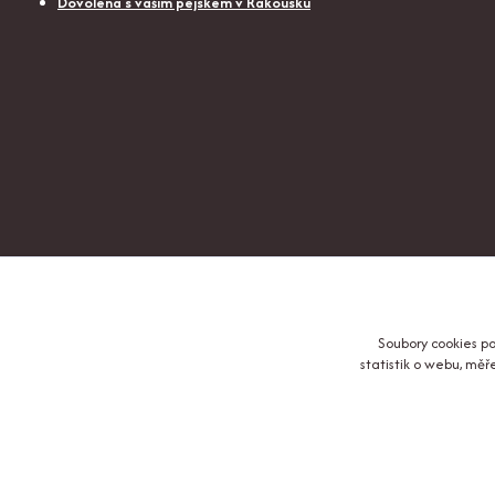
Dovolená s vaším pejskem v Rakousku
Soubory cookies p
statistik o webu, mě
© Copyright 2024-2026 ProPlacatky.cz