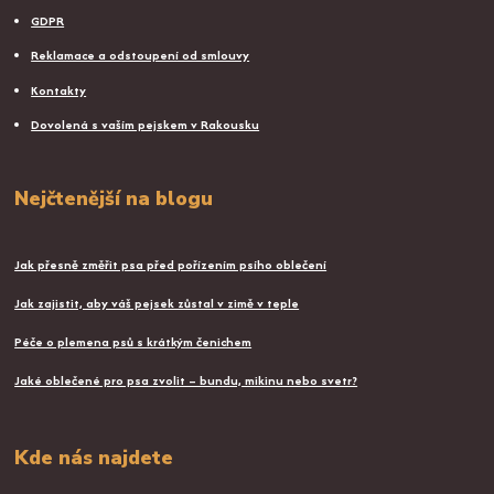
GDPR
Reklamace a odstoupení od smlouvy
Kontakty
Dovolená s vaším pejskem v Rakousku
Nejčtenější na blogu
Jak přesně změřit psa před pořízením psího oblečení
Jak zajistit, aby váš pejsek zůstal v zimě v teple
Péče o plemena psů s krátkým čenichem
Jaké oblečené pro psa zvolit – bundu, mikinu nebo svetr?
Kde nás najdete