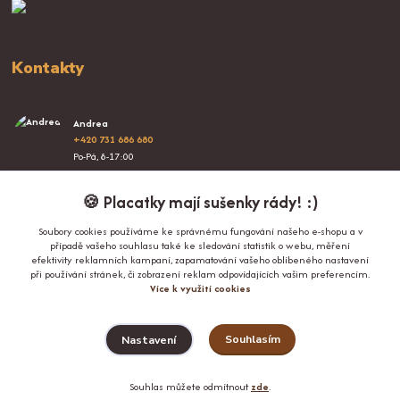
Kontakty
Andrea
+420 731 686 680
Po-Pá, 8-17:00
info@proplacatky.cz
🍪 Placatky mají sušenky rády! :)
Soubory cookies používáme ke správnému fungování našeho e-shopu a v
případě vašeho souhlasu také ke sledování statistik o webu, měření
efektivity reklamních kampaní, zapamatování vašeho oblíbeného nastavení
při používání stránek, či zobrazení reklam odpovídajících vašim preferencím.
Více k využití cookies
Upravit sběr cookies.
Souhlasím
Nastavení
© Copyright 2024-2026 ProPlacatky.cz
Souhlas můžete odmítnout
zde
.