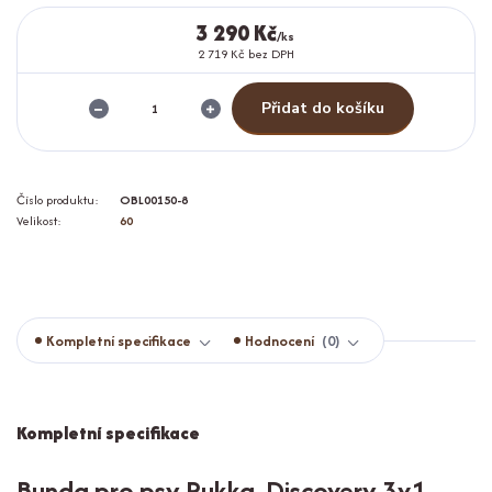
3 290 Kč
/
ks
2 719 Kč
bez DPH
Přidat do košíku
Číslo produktu:
OBL00150-8
Velikost:
60
Kompletní specifikace
Hodnocení
0
Kompletní specifikace
Bunda pro psy Rukka Discovery 3v1