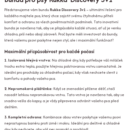
Představujeme vám bundu
Rukka Discovery 3v1
– ultimátní řešení pro
každého majitele psa, který chce zajistit svému čtyřnohému příteli
komfort a ochranu za všech povětrnostních podmínek. Tato inovativní
bunda je navržena tak, aby se přizpůsobila každé situaci, ať už je venku
chladno, prší nebo obojí zároveň. Proč byste měli investovat do bundy,
která vašemu psovi poskytne nejen styl, ale i maximální funkčnost?
Maximální přizpůsobivost pro každé počasí
1. Izolovaná hřejivá vrstva:
Na chladné dny, kdy potřebuje váš miláček
trochu extra tepla, použijte hřejivou polstrovanou vrstvu samostatně. Je
ideální pro procházky za chladného počasí, kdy však nechcete slevit z
komfortu a pohody vašeho psa.
2. Nepromokavá pláštěnka:
Když se znenadání přižene déšť, stačí
nasadit lehkou nepromokavou vrstvu. Tato vrstva je navržena tak, aby se
snadno vešla do kapsy, a je vždy připravena ochránit vašeho psa před
deštěm.
3. Kompletní ochrana:
Kombinace obou vrstev poskytuje vašemu psovi
neprostupnou bariéru proti zimě i mokru. Ideální pro deštivé a chladné
dny, kdy nechcete, aby váš pes promokl a prochladl.