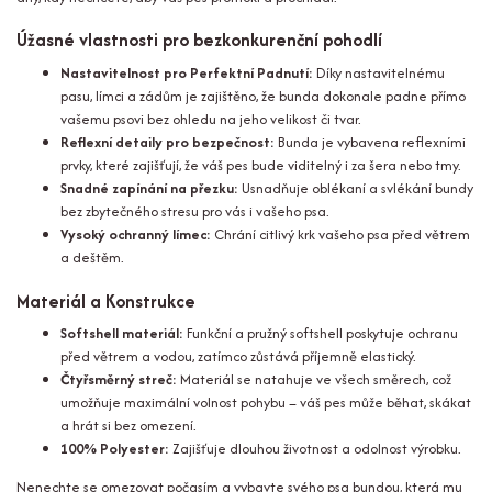
Úžasné vlastnosti pro bezkonkurenční pohodlí
Nastavitelnost pro Perfektní Padnutí:
Díky nastavitelnému
pasu, límci a zádům je zajištěno, že bunda dokonale padne přímo
vašemu psovi bez ohledu na jeho velikost či tvar.
Reflexní detaily pro bezpečnost:
Bunda je vybavena reflexními
prvky, které zajišťují, že váš pes bude viditelný i za šera nebo tmy.
Snadné zapínání na přezku:
Usnadňuje oblékaní a svlékání bundy
bez zbytečného stresu pro vás i vašeho psa.
Vysoký ochranný límec:
Chrání citlivý krk vašeho psa před větrem
a deštěm.
Materiál a Konstrukce
Softshell materiál:
Funkční a pružný softshell poskytuje ochranu
před větrem a vodou, zatímco zůstává příjemně elastický.
Čtyřsměrný streč:
Materiál se natahuje ve všech směrech, což
umožňuje maximální volnost pohybu – váš pes může běhat, skákat
a hrát si bez omezení.
100% Polyester:
Zajišťuje dlouhou životnost a odolnost výrobku.
Nenechte se omezovat počasím a vybavte svého psa bundou, která mu