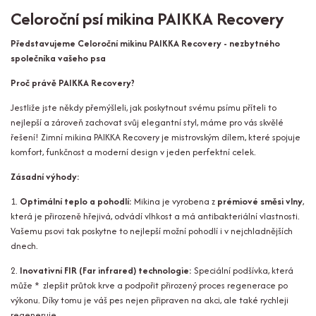
Celoroční psí mikina PAIKKA Recovery
Představujeme Celoroční mikinu PAIKKA Recovery - nezbytného
společníka vašeho psa
Proč právě PAIKKA Recovery?
Jestliže jste někdy přemýšleli, jak poskytnout svému psímu příteli to
nejlepší a zároveň zachovat svůj elegantní styl, máme pro vás skvělé
řešení! Zimní mikina PAIKKA Recovery je mistrovským dílem, které spojuje
komfort, funkčnost a moderní design v jeden perfektní celek.
Zásadní výhody:
1.
Optimální teplo a pohodlí:
Mikina je vyrobena z
prémiové směsi vlny
,
která je přirozeně hřejivá, odvádí vlhkost a má antibakteriální vlastnosti.
Vašemu psovi tak poskytne to nejlepší možní pohodlí i v nejchladnějších
dnech.
2.
Inovativní FIR (Far infrared) technologie:
Speciální podšívka, která
může * zlepšit průtok krve a podpořit přirozený proces regenerace po
výkonu. Díky tomu je váš pes nejen připraven na akci, ale také rychleji
regeneruje.