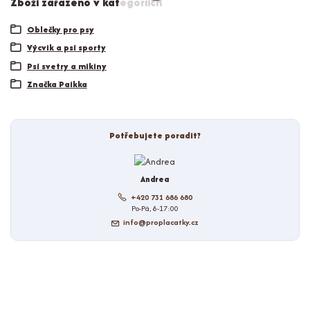
Zboží zařazeno v kategoriích
Oblečky pro psy
Výcvik a psí sporty
Psí svetry a mikiny
Značka Paikka
Potřebujete poradit?
Andrea
+420 731 686 680
Po-Pá, 8-17:00
info@proplacatky.cz