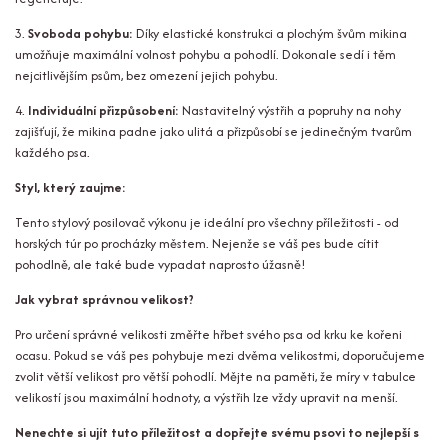
3.
Svoboda pohybu:
Díky elastické konstrukci a plochým švům mikina
umožňuje maximální volnost pohybu a pohodlí. Dokonale sedí i těm
nejcitlivějším psům, bez omezení jejich pohybu.
4.
Individuální přizpůsobení:
Nastavitelný výstřih a popruhy na nohy
zajišťují, že mikina padne jako ulitá a přizpůsobí se jedinečným tvarům
každého psa.
Styl, který zaujme:
Tento stylový posilovač výkonu je ideální pro všechny příležitosti - od
horských túr po procházky městem. Nejenže se váš pes bude cítit
pohodlně, ale také bude vypadat naprosto úžasně!
Jak vybrat správnou velikost?
Pro určení správné velikosti změřte hřbet svého psa od krku ke kořeni
ocasu. Pokud se váš pes pohybuje mezi dvěma velikostmi, doporučujeme
zvolit větší velikost pro větší pohodlí. Mějte na paměti, že míry v tabulce
velikostí jsou maximální hodnoty, a výstřih lze vždy upravit na menší.
Nenechte si ujít tuto příležitost a dopřejte svému psovi to nejlepší s