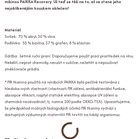
mikinou PAIKKA Recovery. Už teď se těší na to, až se stane jeho
nejoblíbenějším kouskem oblečení!
Materiál:
Svršek: 70 % akryl, 30 % vlna.
Podšívka: 55 % bavlna, 37 % grafen, 8 % elastan.
Údržba: šetrné ruční praní. Doporučujeme použít prací prostředek na vlnu.
Nebělit, neprat chemicky, nesušit v sušičce, nežehlit a nepoužívat
změkčovače prádla.
* FIR tkanina použitá na výrobcích PAIKKA byla pečlivě testována z
hlediska svých vlastností (vlastnosti FIR záření, antibakteriální funkce,
absorpce vlhkosti, rozptyl statické elektřiny, absorpce UV záření a
chemická nezávadnost, tj. norma 100 podle OEKO-TEX). Upozorňujeme,
že předpoklad možných biologických účinků FIR tkaniny vychází z
dostupných výzkumných materiálů FIR textilií na lidský organismus.