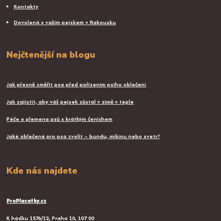
Kontakty
Dovolená s vaším pejskem v Rakousku
Nejčtenější na blogu
Jak přesně změřit psa před pořízením psího oblečení
Jak zajistit, aby váš pejsek zůstal v zimě v teple
Péče o plemena psů s krátkým čenichem
Jaké oblečené pro psa zvolit – bundu, mikinu nebo svetr?
Kde nás najdete
ProPlacatky.cz
K hádku 1576/12, Praha 10, 107 00