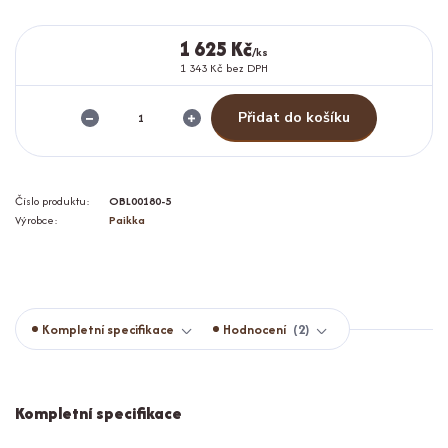
1 625 Kč
/
ks
1 343 Kč
bez DPH
Přidat do košíku
Číslo produktu:
OBL00180-5
Výrobce:
Paikka
Kompletní specifikace
Hodnocení
2
Kompletní specifikace