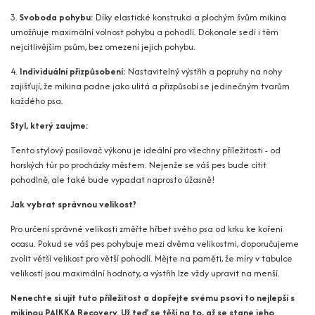
3.
Svoboda pohybu:
Díky elastické konstrukci a plochým švům mikina
umožňuje maximální volnost pohybu a pohodlí. Dokonale sedí i těm
nejcitlivějším psům, bez omezení jejich pohybu.
4.
Individuální přizpůsobení:
Nastavitelný výstřih a popruhy na nohy
zajišťují, že mikina padne jako ulitá a přizpůsobí se jedinečným tvarům
každého psa.
Styl, který zaujme:
Tento stylový posilovač výkonu je ideální pro všechny příležitosti - od
horských túr po procházky městem. Nejenže se váš pes bude cítit
pohodlně, ale také bude vypadat naprosto úžasně!
Jak vybrat správnou velikost?
Pro určení správné velikosti změřte hřbet svého psa od krku ke kořeni
ocasu. Pokud se váš pes pohybuje mezi dvěma velikostmi, doporučujeme
zvolit větší velikost pro větší pohodlí. Mějte na paměti, že míry v tabulce
velikostí jsou maximální hodnoty, a výstřih lze vždy upravit na menší.
Nenechte si ujít tuto příležitost a dopřejte svému psovi to nejlepší s
mikinou PAIKKA Recovery. Už teď se těší na to, až se stane jeho