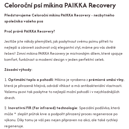
Celoroční psí mikina PAIKKA Recovery
Představujeme Celoroční mikinu PAIKKA Recovery - nezbytného
společníka vašeho psa
Proč právě PAIKKA Recovery?
Jestliže jste někdy přemýšleli, jak poskytnout svému psímu příteli to
nejlepší a zároveň zachovat svůj elegantní styl, máme pro vás skvělé
řešení! Zimní mikina PAIKKA Recovery je mistrovským dílem, které spojuje
komfort, funkčnost a moderní design v jeden perfektní celek.
Zásadní výhody:
1.
Optimální teplo a pohodlí:
Mikina je vyrobena z
prémiové směsi vlny
,
která je přirozeně hřejivá, odvádí vlhkost a má antibakteriální vlastnosti.
Vašemu psovi tak poskytne to nejlepší možní pohodlí i v nejchladnějších
dnech.
2.
Inovativní FIR (Far infrared) technologie:
Speciální podšívka, která
může * zlepšit průtok krve a podpořit přirozený proces regenerace po
výkonu. Díky tomu je váš pes nejen připraven na akci, ale také rychleji
regeneruje.