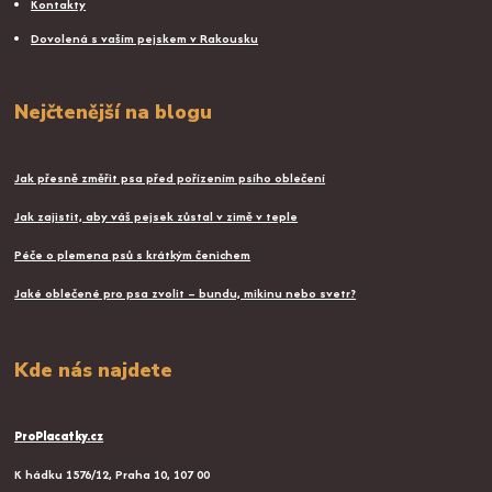
Kontakty
Dovolená s vaším pejskem v Rakousku
Nejčtenější na blogu
Jak přesně změřit psa před pořízením psího oblečení
Jak zajistit, aby váš pejsek zůstal v zimě v teple
Péče o plemena psů s krátkým čenichem
Jaké oblečené pro psa zvolit – bundu, mikinu nebo svetr?
Kde nás najdete
ProPlacatky.cz
K hádku 1576/12, Praha 10, 107 00