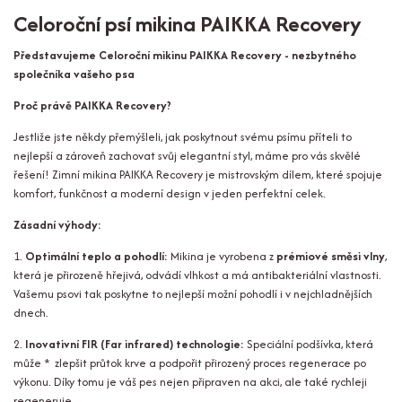
Celoroční psí mikina PAIKKA Recovery
Představujeme Celoroční mikinu PAIKKA Recovery - nezbytného
společníka vašeho psa
Proč právě PAIKKA Recovery?
Jestliže jste někdy přemýšleli, jak poskytnout svému psímu příteli to
nejlepší a zároveň zachovat svůj elegantní styl, máme pro vás skvělé
řešení! Zimní mikina PAIKKA Recovery je mistrovským dílem, které spojuje
komfort, funkčnost a moderní design v jeden perfektní celek.
Zásadní výhody:
1.
Optimální teplo a pohodlí:
Mikina je vyrobena z
prémiové směsi vlny
,
která je přirozeně hřejivá, odvádí vlhkost a má antibakteriální vlastnosti.
Vašemu psovi tak poskytne to nejlepší možní pohodlí i v nejchladnějších
dnech.
2.
Inovativní FIR (Far infrared) technologie:
Speciální podšívka, která
může * zlepšit průtok krve a podpořit přirozený proces regenerace po
výkonu. Díky tomu je váš pes nejen připraven na akci, ale také rychleji
regeneruje.