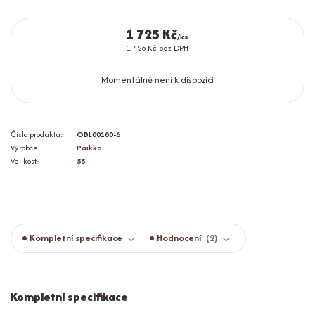
1 725 Kč
/
ks
1 426 Kč
bez DPH
Momentálně není k dispozici
Číslo produktu:
OBL00180-6
Výrobce:
Paikka
Velikost:
55
Kompletní specifikace
Hodnocení
2
Kompletní specifikace