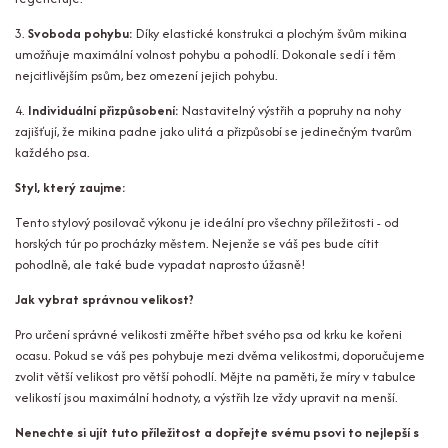
3.
Svoboda pohybu:
Díky elastické konstrukci a plochým švům mikina
umožňuje maximální volnost pohybu a pohodlí. Dokonale sedí i těm
nejcitlivějším psům, bez omezení jejich pohybu.
4.
Individuální přizpůsobení:
Nastavitelný výstřih a popruhy na nohy
zajišťují, že mikina padne jako ulitá a přizpůsobí se jedinečným tvarům
každého psa.
Styl, který zaujme:
Tento stylový posilovač výkonu je ideální pro všechny příležitosti - od
horských túr po procházky městem. Nejenže se váš pes bude cítit
pohodlně, ale také bude vypadat naprosto úžasně!
Jak vybrat správnou velikost?
Pro určení správné velikosti změřte hřbet svého psa od krku ke kořeni
ocasu. Pokud se váš pes pohybuje mezi dvěma velikostmi, doporučujeme
zvolit větší velikost pro větší pohodlí. Mějte na paměti, že míry v tabulce
velikostí jsou maximální hodnoty, a výstřih lze vždy upravit na menší.
Nenechte si ujít tuto příležitost a dopřejte svému psovi to nejlepší s