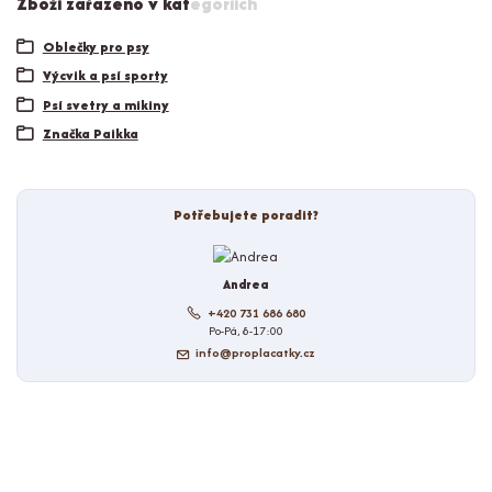
Zboží zařazeno v kategoriích
Oblečky pro psy
Výcvik a psí sporty
Psí svetry a mikiny
Značka Paikka
Potřebujete poradit?
Andrea
+420 731 686 680
Po-Pá, 8-17:00
info@proplacatky.cz