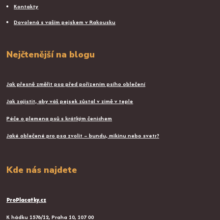
Kontakty
Dovolená s vaším pejskem v Rakousku
Nejčtenější na blogu
Jak přesně změřit psa před pořízením psího oblečení
Jak zajistit, aby váš pejsek zůstal v zimě v teple
Péče o plemena psů s krátkým čenichem
Jaké oblečené pro psa zvolit – bundu, mikinu nebo svetr?
Kde nás najdete
ProPlacatky.cz
K hádku 1576/12, Praha 10, 107 00