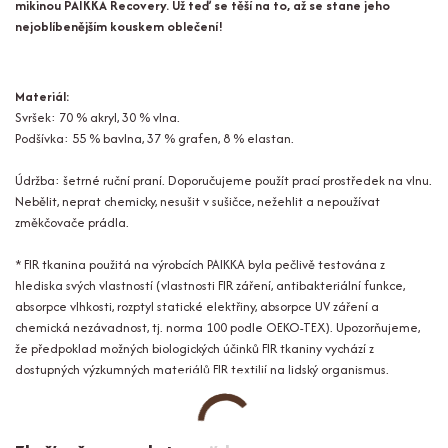
mikinou PAIKKA Recovery. Už teď se těší na to, až se stane jeho
nejoblíbenějším kouskem oblečení!
Materiál:
Svršek: 70 % akryl, 30 % vlna.
Podšívka: 55 % bavlna, 37 % grafen, 8 % elastan.
Údržba: šetrné ruční praní. Doporučujeme použít prací prostředek na vlnu.
Nebělit, neprat chemicky, nesušit v sušičce, nežehlit a nepoužívat
změkčovače prádla.
* FIR tkanina použitá na výrobcích PAIKKA byla pečlivě testována z
hlediska svých vlastností (vlastnosti FIR záření, antibakteriální funkce,
absorpce vlhkosti, rozptyl statické elektřiny, absorpce UV záření a
chemická nezávadnost, tj. norma 100 podle OEKO-TEX). Upozorňujeme,
že předpoklad možných biologických účinků FIR tkaniny vychází z
dostupných výzkumných materiálů FIR textilií na lidský organismus.