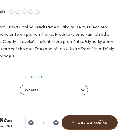
ukt
žka Rukka Cooling Představte si, jaká může být úleva pro
hého přítele v parném horku. Představujeme vám Chladicí
 Cloudy – revoluční řešení, které promění každý horký den v
k pro vašeho psa. Tato podložka využívá přírodní chladicí síly
lý popis
Skladem 2 ks
 Kč
/
ks
Přidat do košíku
bez DPH