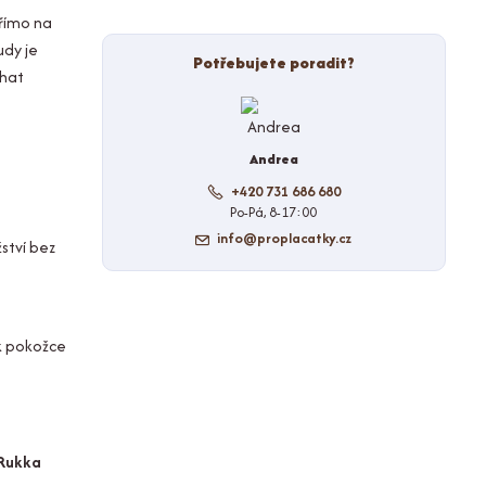
římo na
udy je
Potřebujete poradit?
chat
Andrea
+420 731 686 680
Po-Pá, 8-17:00
info@proplacatky.cz
žství bez
 k pokožce
 Rukka