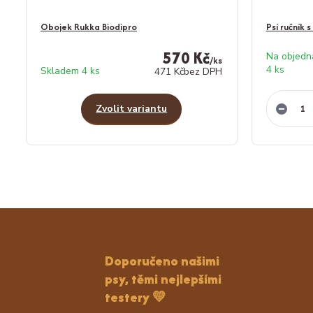
Obojek Rukka Biodipro
Psí ručník 
570 Kč
Na objedn
/
ks
4 ks
Skladem 4 ks
471 Kč
bez DPH
Zvolit variantu
Doporučeno našimi
psy, těmi nejlepšími
testery 💛