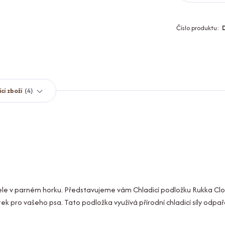
Číslo produktu:
ící zboží
4
tele v parném horku. Představujeme vám Chladicí podložku Rukka Cl
tek pro vašeho psa. Tato podložka využívá přírodní chladicí síly odpa