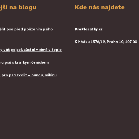
jší na blogu
Kde nás najdete
řit psa před pořízením psího
ProPlacatky.cz
K hádku 1576/12, Praha 10, 107 00
aby váš pejsek zůstal v zimě v teple
a psů s krátkým čenichem
pro psa zvolit – bundu, mikinu