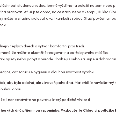
 opláchnout studenou vodou, jemně vyždímat a položit na zem nebo p
číná pracovat. Ať už jste doma, na cestách, nebo v kempu, Rukka Clo
ji můžete snadno srolovat a vzít kamkoli s sebou. Stačí pověsit a ne
novu.
ěji v teplých dnech a vytváří komfortní prostředí.
amená, že můžete okamžitě reagovat na potřeby svého miláčka.
ní, výlety nebo pobyt v přírodě. Sbalte ji s sebou a užijte si dobrodru
račce, což zaručuje hygienu a dlouhou životnost výrobku.
k, aby byla odolná, ale zároveň pohodlná. Materiál je navíc šetrný
 dlouhou dobu.
že ji nenecháváte na povrchu, který podléhá vlhkosti.
e z horkých dnů příjemnou vzpomínku. Vyzkoušejte Chladicí podložku