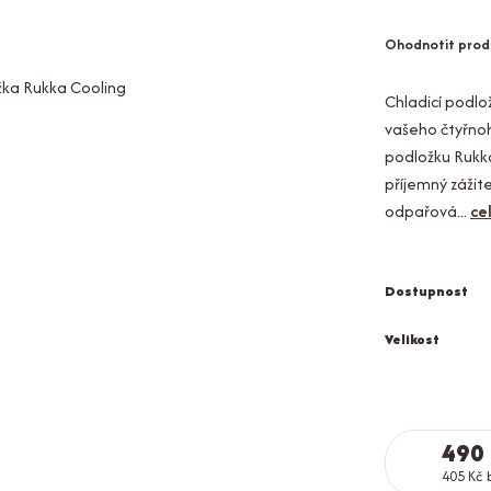
Ohodnotit prod
Chladicí podlo
vašeho čtyřno
podložku Rukka
příjemný zážite
odpařová...
ce
Dostupnost
Velikost
490
405 Kč