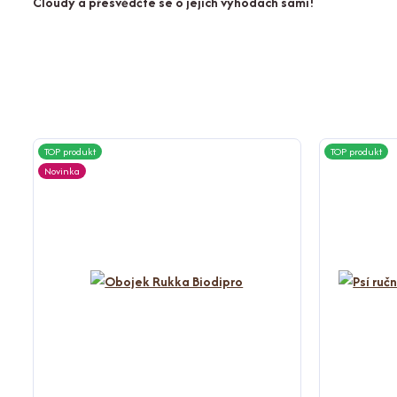
Cloudy a přesvědčte se o jejích výhodách sami!
TOP produkt
TOP produkt
Novinka