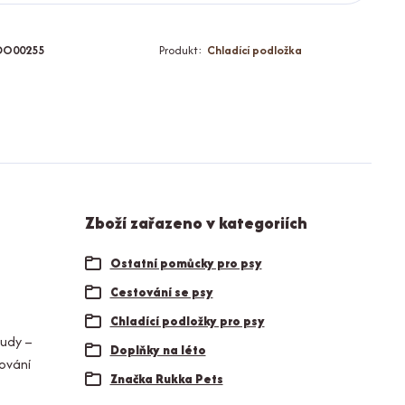
DO00255
Produkt:
Chladící podložka
Zboží zařazeno v kategoriích
Ostatní pomůcky pro psy
Cestování se psy
Chladící podložky pro psy
oudy –
Doplňky na léto
řování
Značka Rukka Pets