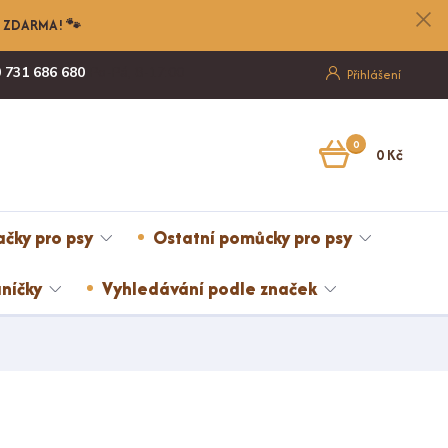
nu ZDARMA! 🐾
 731 686 680
Po-Pá, 8-17:00
Přihlášení
0
0 Kč
ačky pro psy
Ostatní pomůcky pro psy
níčky
Vyhledávání podle značek