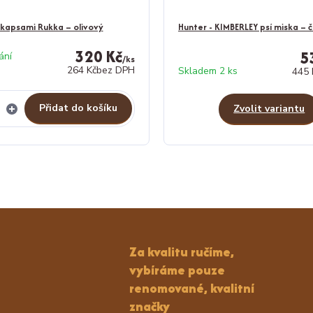
s kapsami Rukka – olivový
Hunter - KIMBERLEY psí miska – 
320 Kč
5
ání
/
ks
264 Kč
bez DPH
Skladem 2 ks
445 
Přidat do košíku
Zvolit variantu
Za kvalitu ručíme,
vybíráme pouze
renomované, kvalitní
značky