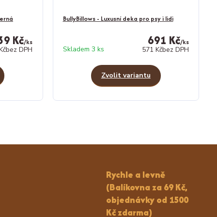
černá
BullyBillows - Luxusní deka pro psy i lidi
39 Kč
691 Kč
/
ks
/
ks
Skladem 3 ks
Kč
bez DPH
571 Kč
bez DPH
Zvolit variantu
Rychle a levně
(Balíkovna za 69 Kč,
objednávky od 1500
Kč zdarma)