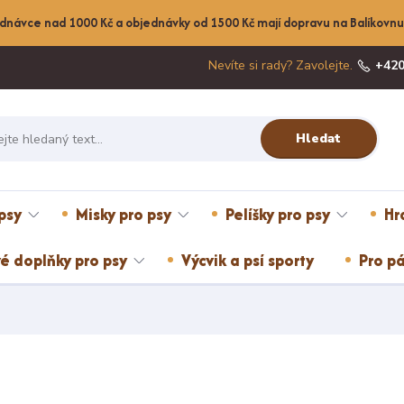
dnávce nad 1000 Kč a objednávky od 1500 Kč mají dopravu na Balíkov
Nevíte si rady? Zavolejte.
+420
Hledat
psy
Misky pro psy
Pelíšky pro psy
Hr
é doplňky pro psy
Výcvik a psí sporty
Pro pá