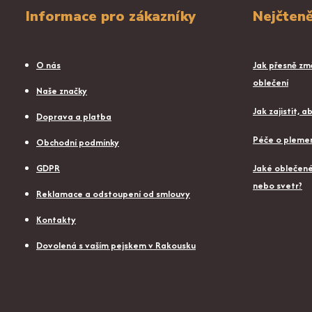
Informace pro zákazníky
Nejčteně
O nás
Jak přesně změ
oblečení
Naše značky
Jak zajistit, 
Doprava a platba
Péče o plemen
Obchodní podmínky
GDPR
Jaké oblečené 
nebo svetr?
Reklamace a odstoupení od smlouvy
Kontakty
Dovolená s vaším pejskem v Rakousku