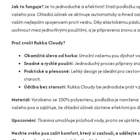
Jak to funguje?
Je to jednoduché a efektivní! Stačí podložku
vašeho psa. Chladicí účinek se aktivuje automaticky a ihned za
vaším nejlepším spojencem proti vedru. Díky elastickému pásku 
uschnout mezi jednotlivými použitími, a je připravena znovu a z
Proč zvolit Rukka Cloudy?
Okamžitá úleva od horka:
Umožní vašemu psu dýchat voln
Snadné a rychlé použití:
Jednoduchý proces přípravy zn
Praktické a přenosné:
Lehký design je ideální pro cestová
starostí.
Údržba bez starostí:
Rukka Cloudy lze jednoduše prát v p
Materiál:
Vyrobeno ze 100% polyesteru, podložka je navržena ta
vašeho psa a zajišťuje, že chladicí účinek zůstane efektivní po
Upozornění:
Tkanina umožňuje průchod vody, proto se ujistěte, 
Nechte svého psa zažít komfort, který si zaslouží, a udělejt