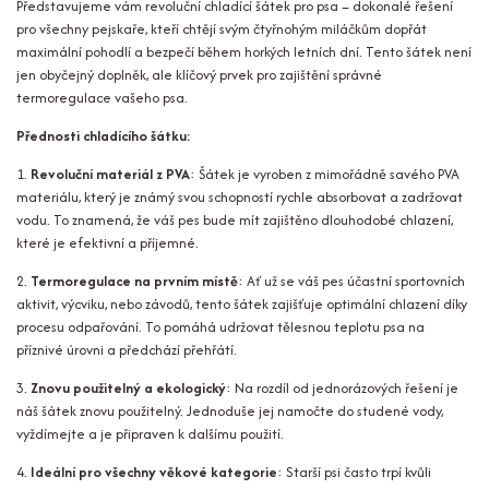
Představujeme vám revoluční chladící šátek pro psa – dokonalé řešení
pro všechny pejskaře, kteří chtějí svým čtyřnohým miláčkům dopřát
maximální pohodlí a bezpečí během horkých letních dní. Tento šátek není
jen obyčejný doplněk, ale klíčový prvek pro zajištění správné
termoregulace vašeho psa.
Přednosti chladícího šátku:
1.
Revoluční materiál z PVA
: Šátek je vyroben z mimořádně savého PVA
materiálu, který je známý svou schopností rychle absorbovat a zadržovat
vodu. To znamená, že váš pes bude mít zajištěno dlouhodobé chlazení,
které je efektivní a příjemné.
2.
Termoregulace na prvním místě
: Ať už se váš pes účastní sportovních
aktivit, výcviku, nebo závodů, tento šátek zajišťuje optimální chlazení díky
procesu odpařování. To pomáhá udržovat tělesnou teplotu psa na
příznivé úrovni a předchází přehřátí.
3.
Znovu použitelný a ekologický
: Na rozdíl od jednorázových řešení je
náš šátek znovu použitelný. Jednoduše jej namočte do studené vody,
vyždímejte a je připraven k dalšímu použití.
4.
Ideální pro všechny věkové kategorie
: Starší psi často trpí kvůli