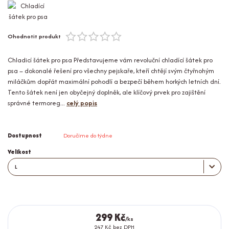
Ohodnotit produkt
Chladicí šátek pro psa Představujeme vám revoluční chladící šátek pro
psa – dokonalé řešení pro všechny pejskaře, kteří chtějí svým čtyřnohým
miláčkům dopřát maximální pohodlí a bezpečí během horkých letních dní.
Tento šátek není jen obyčejný doplněk, ale klíčový prvek pro zajištění
správné termoreg...
celý popis
Dostupnost
Doručíme do týdne
Velikost
299 Kč
/
ks
247 Kč
bez DPH