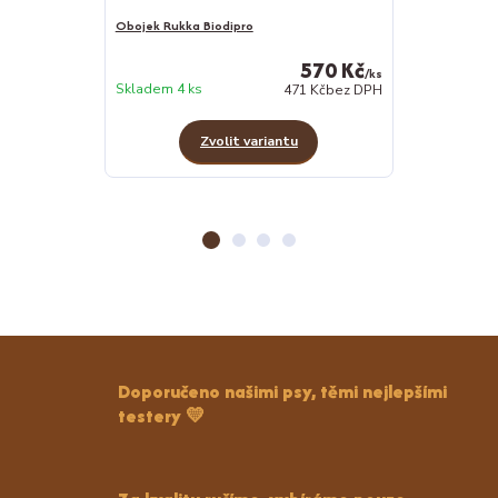
Obojek Rukka Biodipro
Psí ručník s ka
570 Kč
Na objednání
/
ks
4 ks
Skladem 4 ks
471 Kč
bez DPH
Zvolit variantu
Doporučeno našimi psy, těmi nejlepšími
testery 💛