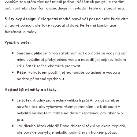
vysokým teplotám více než mladí jedinci. Náš šátek poskytuje starším
psům potřebný komfort a usnadňuje jim zvládat teplé dny bez stresu.
5.
Stylový design
: V elegantní modré barvě váš pes nejenže bude cítit
chladivé pohodlí, ale také vypadat stylově. Perfektní kombinace
funkčnosti a módy.
Využití a péče:
Snadná aplikace
: Stačí šátek namočit do studené vody na pár
minut, vyždímat přebytečnou vodu a nasadit jej pejskovi kolem
krku. Šátek začne okamžitě pracovat!
Péče
: Po každém použití jej jednoduše opláchněte vodou a
nechte přirozeně vyschnout.
Nejčastější námitky a otázky:
Je šátek vhodný pro všechny velikosti psů?
Ano, náš šátek je
navržen tak, aby vyhovoval všem plemenům. Je k dispozici v
několika velikostech, takže najdete tu správnou pro jakéhokoli
psa.
Jak dlouho šátek chladí?
Doba chlazení závisí na okolní teplotě,
ale obvykle poskytuje několik hodin úlevy v horkém počasí.