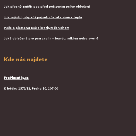
Jak přesně změřit psa před pořízením psího oblečení
Jak zajistit, aby váš pejsek zůstal v zimě v teple
Péče o plemena psů s krátkým čenichem
Jaké oblečené pro psa zvolit – bundu, mikinu nebo svetr?
Kde nás najdete
ProPlacatky.cz
K hádku 1576/12, Praha 10, 107 00