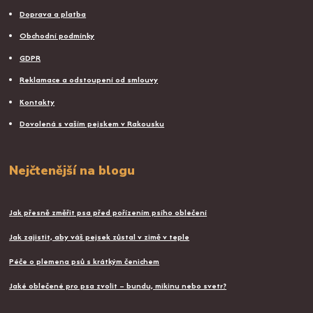
Doprava a platba
Obchodní podmínky
GDPR
Reklamace a odstoupení od smlouvy
Kontakty
Dovolená s vaším pejskem v Rakousku
Nejčtenější na blogu
Jak přesně změřit psa před pořízením psího oblečení
Jak zajistit, aby váš pejsek zůstal v zimě v teple
Péče o plemena psů s krátkým čenichem
Jaké oblečené pro psa zvolit – bundu, mikinu nebo svetr?