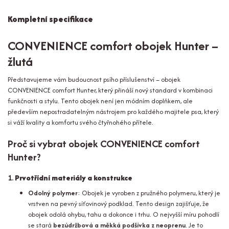
Kompletní specifikace
CONVENIENCE comfort obojek Hunter –
žlutá
Představujeme vám budoucnost psího příslušenství – obojek
CONVENIENCE comfort Hunter, který přináší nový standard v kombinaci
funkčnosti a stylu. Tento obojek není jen módním doplňkem, ale
především nepostradatelným nástrojem pro každého majitele psa, který
si váží kvality a komfortu svého čtyřnohého přítele.
Proč si vybrat obojek CONVENIENCE comfort
Hunter?
1.
Prvotřídní materiály a konstrukce
Odolný polymer
: Obojek je vyroben z pružného polymeru, který je
vrstven na pevný síťovinový podklad. Tento design zajišťuje, že
obojek odolá ohybu, tahu a dokonce i trhu. O nejvyšší míru pohodlí
se stará
bezúdržbová a měkká podšívka z neoprenu
. Je to