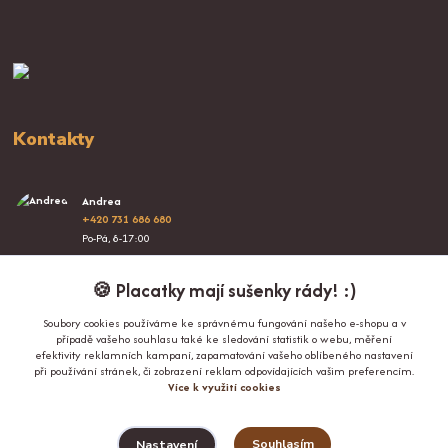
Kontakty
Andrea
+420 731 686 680
Po-Pá, 8-17:00
info@proplacatky.cz
🍪 Placatky mají sušenky rády! :)
Soubory cookies používáme ke správnému fungování našeho e-shopu a v
případě vašeho souhlasu také ke sledování statistik o webu, měření
efektivity reklamních kampaní, zapamatování vašeho oblíbeného nastavení
při používání stránek, či zobrazení reklam odpovídajících vašim preferencím.
Více k využití cookies
Upravit sběr cookies.
Souhlasím
Nastavení