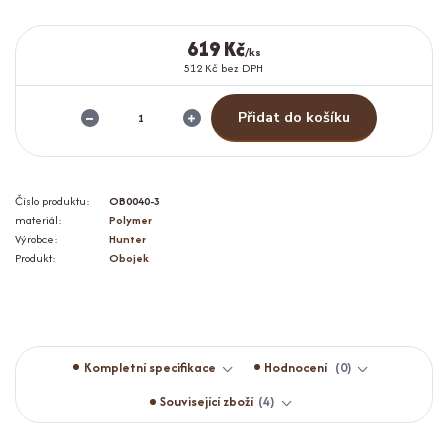
619 Kč
/
ks
512 Kč
bez DPH
Přidat do košíku
Číslo produktu:
OB0040-3
materiál:
Polymer
Výrobce:
Hunter
Produkt:
Obojek
Kompletní specifikace
Hodnocení
0
Související zboží
4