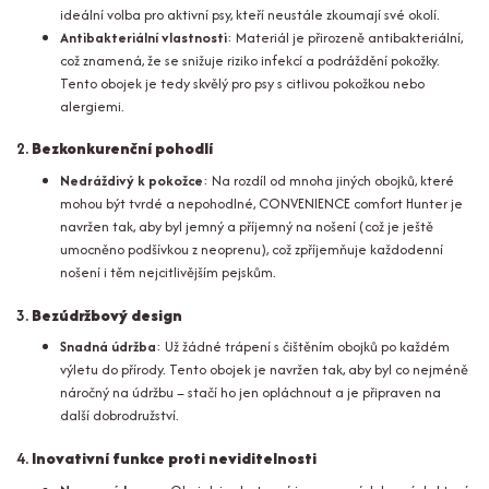
ideální volba pro aktivní psy, kteří neustále zkoumají své okolí.
Antibakteriální vlastnosti
: Materiál je přirozeně antibakteriální,
což znamená, že se snižuje riziko infekcí a podráždění pokožky.
Tento obojek je tedy skvělý pro psy s citlivou pokožkou nebo
alergiemi.
2.
Bezkonkurenční pohodlí
Nedráždivý k pokožce
: Na rozdíl od mnoha jiných obojků, které
mohou být tvrdé a nepohodlné, CONVENIENCE comfort Hunter je
navržen tak, aby byl jemný a příjemný na nošení (což je ještě
umocněno podšívkou z neoprenu), což zpříjemňuje každodenní
nošení i těm nejcitlivějším pejskům.
3.
Bezúdržbový design
Snadná údržba
: Už žádné trápení s čištěním obojků po každém
výletu do přírody. Tento obojek je navržen tak, aby byl co nejméně
náročný na údržbu – stačí ho jen opláchnout a je připraven na
další dobrodružství.
4.
Inovativní funkce proti neviditelnosti