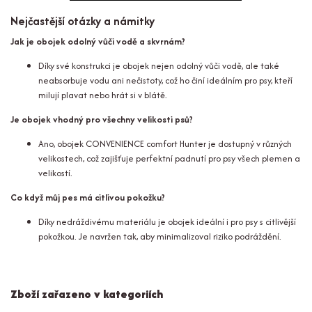
Nejčastější otázky a námitky
Jak je obojek odolný vůči vodě a skvrnám?
Díky své konstrukci je obojek nejen odolný vůči vodě, ale také
neabsorbuje vodu ani nečistoty, což ho činí ideálním pro psy, kteří
milují plavat nebo hrát si v blátě.
Je obojek vhodný pro všechny velikosti psů?
Ano, obojek CONVENIENCE comfort Hunter je dostupný v různých
velikostech, což zajišťuje perfektní padnutí pro psy všech plemen a
velikostí.
Co když můj pes má citlivou pokožku?
Díky nedráždivému materiálu je obojek ideální i pro psy s citlivější
pokožkou. Je navržen tak, aby minimalizoval riziko podráždění.
Zboží zařazeno v kategoriích