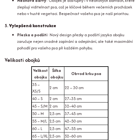
Neonové barvy
: Obojek je dostupný i v neonových barvách, které
zlepšují viditelnost psa, což je klíčové během večerních procházek
nebo v husté vegetaci. Bezpečnost vašeho psa je naší prioritou.
5.
Vylepšená konstrukce
Přezka a podšití
: Nový design přezky a podšití jazyka obojku
zaručuje nejen snadné zapínání a odepínání, ale také maximální
pohodlí pro vašeho psa při každém pohybu.
Velikosti obojků
Velikost
Šířka
Obvod krku psa
obojku
obojku
35 –
2 cm
22 – 30 cm
XS/S
40 – S
2 cm
27–35 cm
45 – S/M
2 cm
32–40 cm
50 – M
2,5 cm
37–45 cm
55 – M/L
2,5 cm
42–50 cm
60 – L
2,5 cm
47–55 cm
65 – L/XL
2,5 cm
52–60 cm