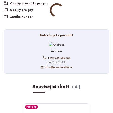
Obojky a vodítka pro psy
Obojky pro psy
Značka Hunter
Potřebujete poradit?
Andrea
+420 731 686 680
Po-Pá, 8-17:00
info@proplacatky.cz
Související zboží
4
Novinka
Novinka