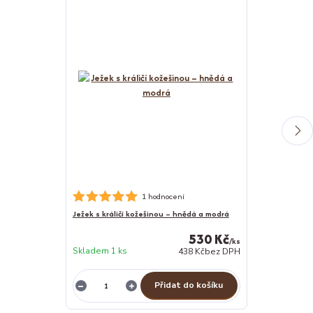
Nerezová psí m
1 hodnocení
Ježek s králičí kožešinou – hnědá a modrá
530 Kč
/
ks
Skladem 1 ks
438 Kč
bez DPH
Skladem 1 ks
Přidat do košíku
Z