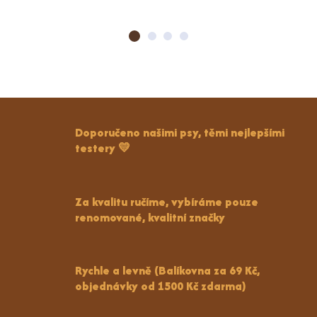
Doporučeno našimi psy, těmi nejlepšími
testery 💛
Za kvalitu ručíme, vybíráme pouze
renomované, kvalitní značky
Rychle a levně (Balíkovna za 69 Kč,
objednávky od 1500 Kč zdarma)