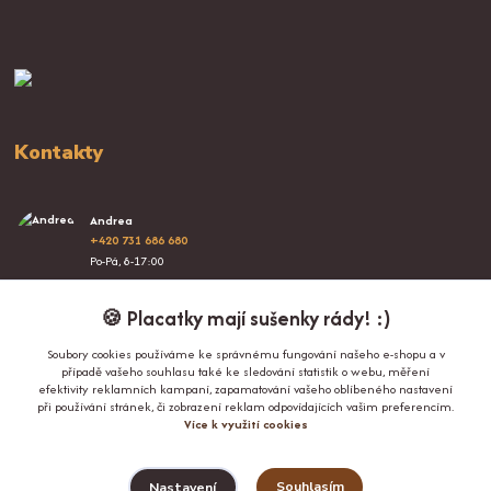
Kontakty
Andrea
+420 731 686 680
Po-Pá, 8-17:00
info@proplacatky.cz
🍪 Placatky mají sušenky rády! :)
Soubory cookies používáme ke správnému fungování našeho e-shopu a v
případě vašeho souhlasu také ke sledování statistik o webu, měření
efektivity reklamních kampaní, zapamatování vašeho oblíbeného nastavení
při používání stránek, či zobrazení reklam odpovídajících vašim preferencím.
Více k využití cookies
Upravit sběr cookies.
Souhlasím
Nastavení