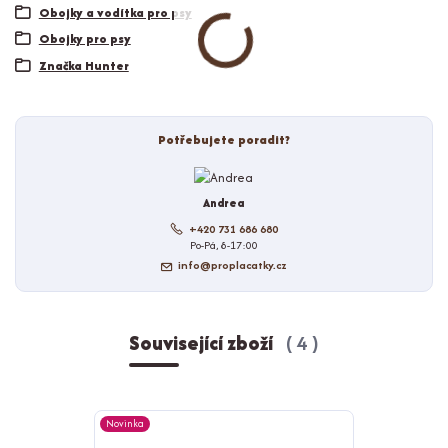
Obojky a vodítka pro psy
Obojky pro psy
Značka Hunter
Potřebujete poradit?
Andrea
+420 731 686 680
Po-Pá, 8-17:00
info@proplacatky.cz
Související zboží
4
Novinka
Novinka