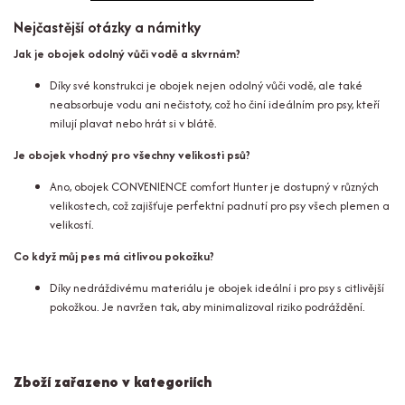
Nejčastější otázky a námitky
Jak je obojek odolný vůči vodě a skvrnám?
Díky své konstrukci je obojek nejen odolný vůči vodě, ale také
neabsorbuje vodu ani nečistoty, což ho činí ideálním pro psy, kteří
milují plavat nebo hrát si v blátě.
Je obojek vhodný pro všechny velikosti psů?
Ano, obojek CONVENIENCE comfort Hunter je dostupný v různých
velikostech, což zajišťuje perfektní padnutí pro psy všech plemen a
velikostí.
Co když můj pes má citlivou pokožku?
Díky nedráždivému materiálu je obojek ideální i pro psy s citlivější
pokožkou. Je navržen tak, aby minimalizoval riziko podráždění.
Zboží zařazeno v kategoriích