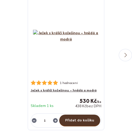
Nerezová psí m
1 hodnocení
Ježek s králičí kožešinou – hnědá a modrá
530 Kč
/
ks
Skladem 1 ks
438 Kč
bez DPH
Skladem 1 ks
Přidat do košíku
Z