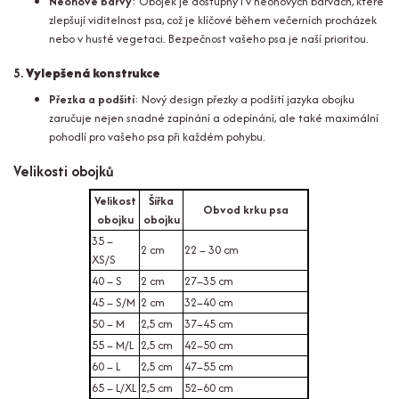
Neonové barvy
: Obojek je dostupný i v neonových barvách, které
zlepšují viditelnost psa, což je klíčové během večerních procházek
nebo v husté vegetaci. Bezpečnost vašeho psa je naší prioritou.
5.
Vylepšená konstrukce
Přezka a podšití
: Nový design přezky a podšití jazyka obojku
zaručuje nejen snadné zapínání a odepínání, ale také maximální
pohodlí pro vašeho psa při každém pohybu.
Velikosti obojků
Velikost
Šířka
Obvod krku psa
obojku
obojku
35 –
2 cm
22 – 30 cm
XS/S
40 – S
2 cm
27–35 cm
45 – S/M
2 cm
32–40 cm
50 – M
2,5 cm
37–45 cm
55 – M/L
2,5 cm
42–50 cm
60 – L
2,5 cm
47–55 cm
65 – L/XL
2,5 cm
52–60 cm