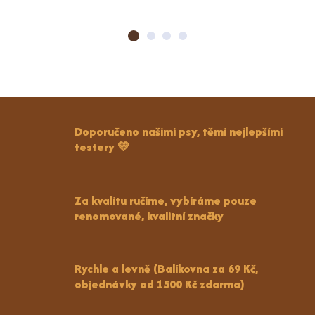
Doporučeno našimi psy, těmi nejlepšími
testery 💛
Za kvalitu ručíme, vybíráme pouze
renomované, kvalitní značky
Rychle a levně (Balíkovna za 69 Kč,
objednávky od 1500 Kč zdarma)