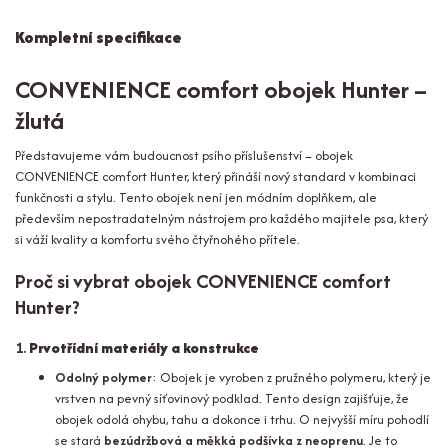
Kompletní specifikace
CONVENIENCE comfort obojek Hunter –
žlutá
Představujeme vám budoucnost psího příslušenství – obojek
CONVENIENCE comfort Hunter, který přináší nový standard v kombinaci
funkčnosti a stylu. Tento obojek není jen módním doplňkem, ale
především nepostradatelným nástrojem pro každého majitele psa, který
si váží kvality a komfortu svého čtyřnohého přítele.
Proč si vybrat obojek CONVENIENCE comfort
Hunter?
1.
Prvotřídní materiály a konstrukce
Odolný polymer
: Obojek je vyroben z pružného polymeru, který je
vrstven na pevný síťovinový podklad. Tento design zajišťuje, že
obojek odolá ohybu, tahu a dokonce i trhu. O nejvyšší míru pohodlí
se stará
bezúdržbová a měkká podšívka z neoprenu
. Je to