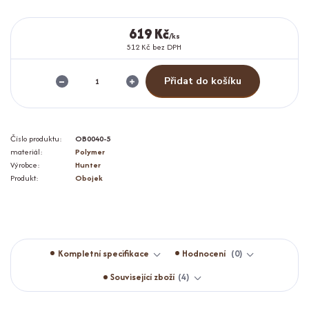
619 Kč
/
ks
512 Kč
bez DPH
Přidat do košíku
Číslo produktu:
OB0040-5
materiál:
Polymer
Výrobce:
Hunter
Produkt:
Obojek
Kompletní specifikace
Hodnocení
0
Související zboží
4