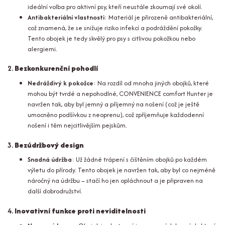
ideální volba pro aktivní psy, kteří neustále zkoumají své okolí.
Antibakteriální vlastnosti
: Materiál je přirozeně antibakteriální,
což znamená, že se snižuje riziko infekcí a podráždění pokožky.
Tento obojek je tedy skvělý pro psy s citlivou pokožkou nebo
alergiemi.
2.
Bezkonkurenční pohodlí
Nedráždivý k pokožce
: Na rozdíl od mnoha jiných obojků, které
mohou být tvrdé a nepohodlné, CONVENIENCE comfort Hunter je
navržen tak, aby byl jemný a příjemný na nošení (což je ještě
umocněno podšívkou z neoprenu), což zpříjemňuje každodenní
nošení i těm nejcitlivějším pejskům.
3.
Bezúdržbový design
Snadná údržba
: Už žádné trápení s čištěním obojků po každém
výletu do přírody. Tento obojek je navržen tak, aby byl co nejméně
náročný na údržbu – stačí ho jen opláchnout a je připraven na
další dobrodružství.
4.
Inovativní funkce proti neviditelnosti