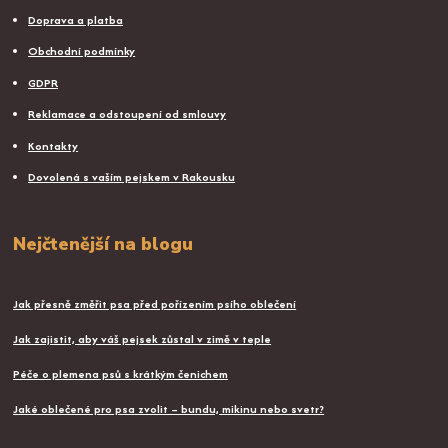
Doprava a platba
Obchodní podmínky
GDPR
Reklamace a odstoupení od smlouvy
Kontakty
Dovolená s vaším pejskem v Rakousku
Nejčtenější na blogu
Jak přesně změřit psa před pořízením psího oblečení
Jak zajistit, aby váš pejsek zůstal v zimě v teple
Péče o plemena psů s krátkým čenichem
Jaké oblečené pro psa zvolit – bundu, mikinu nebo svetr?