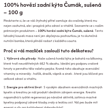
100% hovězí zadní kýta Čumák, sušená
– 100 g
Představte si, že se váš čtyřnohý přítel zamiluje do svačinky, která mu
nejen zachutná, ale i prospívá jeho zdraví a vitalitě. Seznamte se s naším
prémiovým produktem –
100% hovězí zadní kýta Čumák, sušená
. Tento
lahodný kousek masa není jen obyčejnou pochoutkou, je to skutečná
nutriční bomba, která přináší radost z každého sousta.
Proč si váš mazlíček zaslouží tuto delikatesu?
1.
Výživová síla přírody
: Naše sušená hovězí kýta je bohatá na bílkoviny,
které tvoří neuvěřitelných 68,3 % obsahu. Ideální pro podporu svalové
hmoty a pevného těla vašeho pejska. Kromě toho obsahuje esenciální
vitamíny a minerály - hořčík, draslík, vápník a zinek - které jsou klíčové pro
celkové zdraví a vitalitu.
2.
Energie pro aktivní život
: S vysokým obsahem esenciálních mastných
kyselin a kreatinu je náš produkt ideálním zdrojem energie. Kreatin
napomáhá k rychlé regeneraci po náročné aktivitě, zatímco mastné
kyseliny podporují zdravé klouby, svaly a lesklou srst. Váš pes bude mít
energii a sílu pro každodenní dobrodružství!