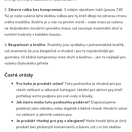
3.
Zdravá volba bez kompromisů
: S nízkým obsahem tuků (pouze 7,82
%) je naše sušená kýta skvělou volbou pro ty, kteří dbají na zdravou stravu
svého mazlíčka. Kvalita je u nás na prvním místě – naše maso je sušeno
ve 4násobném množství syrového masa, což zaručuje maximální chuť a
nutriční hodnoty v každém kousku.
4.
Bezpečnost a kvalita
: Produkty jsou vyráběny v potravinářské kvalitě,
což znamená, že jsou bezpečné a vhodné i pro ty nejnáročnější psí
gurmány. Už žádné kompromisy mezi chutí a kvalitou – jen to nejlepší pro
vašeho čtyřnohého přítele.
Časté otázky
Pro koho je produkt určen?
Tato pochoutka je vhodná pro psy
všech velikostí a věkových kategorií. Ideální pro aktivní psy, kteří
potřebují extra podporu pro své svaly a klouby.
Jak často mohu tuto pochoutku podávat?
Doporučujeme
podávat jako odměnu nebo doplněk k běžné stravě. Množství závisí
na velikosti a aktivitě vašeho psa.
Je produkt vhodný pro psy s alergiemi?
Naše hovězí kýta je čistý
produkt bez přidaných konzervantů a barviv, což z ní činí skvělou