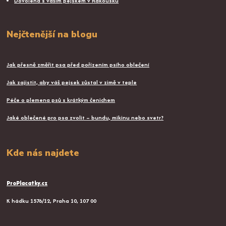
Dovolená s vaším pejskem v Rakousku
Nejčtenější na blogu
Jak přesně změřit psa před pořízením psího oblečení
Jak zajistit, aby váš pejsek zůstal v zimě v teple
Péče o plemena psů s krátkým čenichem
Jaké oblečené pro psa zvolit – bundu, mikinu nebo svetr?
Kde nás najdete
ProPlacatky.cz
K hádku 1576/12, Praha 10, 107 00