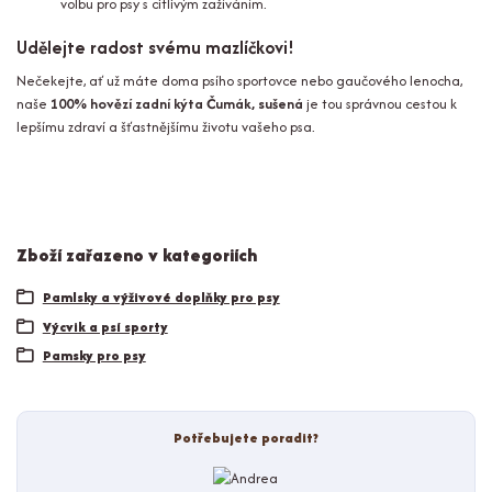
volbu pro psy s citlivým zažíváním.
Udělejte radost svému mazlíčkovi!
Nečekejte, ať už máte doma psího sportovce nebo gaučového lenocha,
naše
100% hovězí zadní kýta Čumák, sušená
je tou správnou cestou k
lepšímu zdraví a šťastnějšímu životu vašeho psa.
Zboží zařazeno v kategoriích
Pamlsky a výživové doplňky pro psy
Výcvik a psí sporty
Pamsky pro psy
Potřebujete poradit?