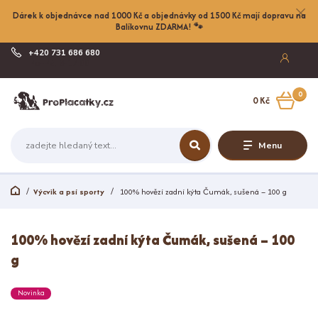
Dárek k objednávce nad 1000 Kč a objednávky od 1500 Kč mají dopravu na
Balíkovnu ZDARMA! 🐾
+420 731 686 680
Po-Pá, 8-17:00
0
0 Kč
Menu
Výcvik a psí sporty
100% hovězí zadní kýta Čumák, sušená – 100 g
100% hovězí zadní kýta Čumák, sušená – 100
g
Novinka