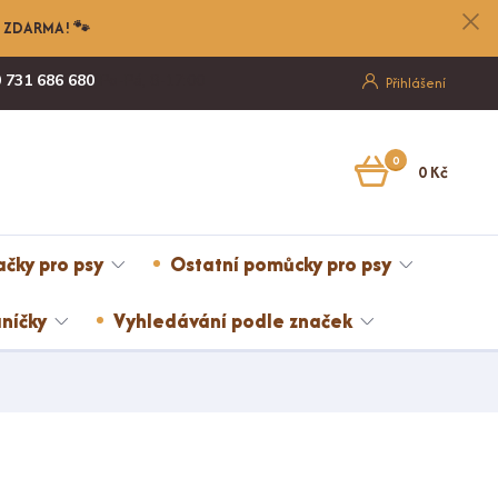
nu ZDARMA! 🐾
 731 686 680
Po-Pá, 8-17:00
Přihlášení
0
0 Kč
ačky pro psy
Ostatní pomůcky pro psy
níčky
Vyhledávání podle značek