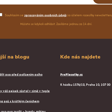
Souhlasím se
zpracováním osobních údajů
za účelem rozesílky newsletteru
Můžete se kdykoli odhlásit. Zasíláme jednou za 14 dní.
jší na blogu
Kde nás najdete
řit psa před pořízením psího
ProPlacatky.cz
K hádku 1576/12, Praha 10, 107 00
aby váš pejsek zůstal v zimě v teple
a psů s krátkým čenichem
pro psa zvolit – bundu, mikinu