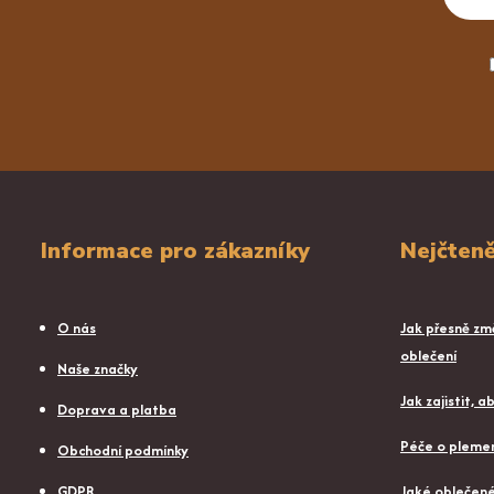
Informace pro zákazníky
Nejčteně
O nás
Jak přesně změ
oblečení
Naše značky
Jak zajistit, 
Doprava a platba
Péče o plemen
Obchodní podmínky
GDPR
Jaké oblečené 