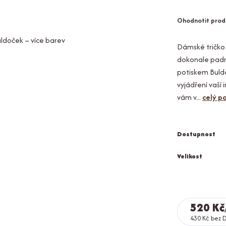
Ohodnotit prod
Dámské tričko 
dokonale padne,
potiskem Buldo
vyjádření vaší
vám v...
celý p
Dostupnost
Velikost
520 Kč
430 Kč
bez 