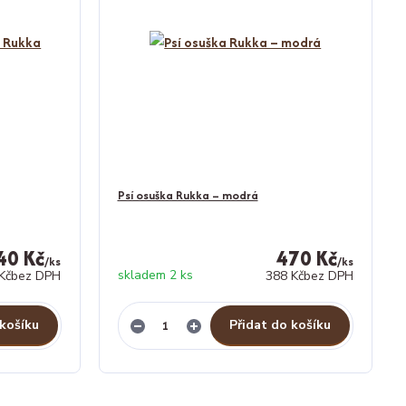
Psí osuška Rukka – modrá
40 Kč
470 Kč
/
ks
/
ks
skladem 2 ks
Kč
bez DPH
388 Kč
bez DPH
 košíku
Přidat do košíku