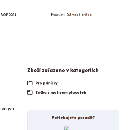
PROP0041
Produkt:
Dámské tričko
Zboží zařazeno v kategoriích
Pro páníčky
Trička s motivem placatek
není jen
Potřebujete poradit?