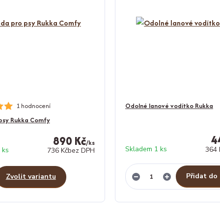
1 hodnocení
Odolné lanové vodítko Rukka
 psy Rukka Comfy
4
890 Kč
/
ks
Skladem 1 ks
364 
 ks
736 Kč
bez DPH
Přidat do
Zvolit variantu