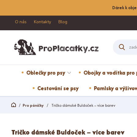
Dárek k obje
O nás
Kontakty
Blog
Oblečky pro psy
Obojky a vodítka pro 
Cestování se psy
Pamlsky a výživov
Pro páníčky
Tričko dámské Buldoček – více barev
Tričko dámské Buldoček – více barev