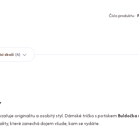
Číslo produktu:
ící zboží
4
v
zařuje originalitu a osobitý styl. Dámské tričko s potiskem
Buldočka
uality, které zanechá dojem všude, kam se vydáte.