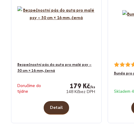
Bezpečnostní pás do auta pro malé psy –
50 cm × 16 mm, černá
Bunda pro
179 Kč
Doručíme do
/
ks
týdne
Skladem 4
148 Kč
bez DPH
Detail