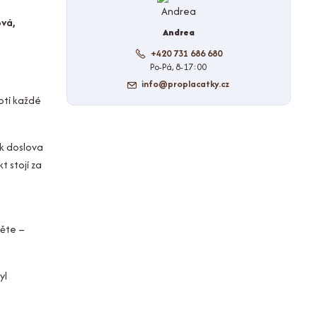
ová,
Andrea
+420 731 686 680
Po-Pá, 8-17:00
info@proplacatky.cz
hotí každé
sk doslova
t stojí za
něte –
yl