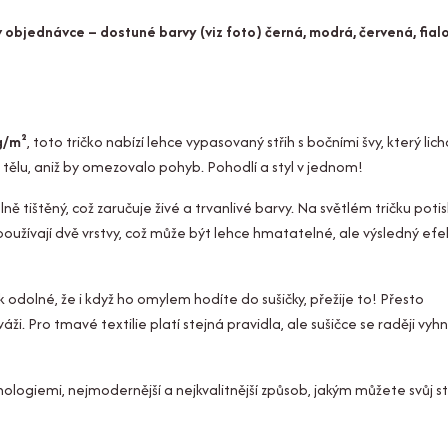
 objednávce – dostuné barvy (viz foto) černá, modrá, červená, fial
g/m²
, toto tričko nabízí lehce vypasovaný střih s bočními švy, který lic
tělu, aniž by omezovalo pohyb. Pohodlí a styl v jednom!
álně tištěný, což zaručuje živé a trvanlivé barvy. Na světlém tričku poti
používají dvě vrstvy, což může být lehce hmatatelné, ale výsledný efek
k odolné, že i když ho omylem hodíte do sušičky, přežije to! Přesto
. Pro tmavé textilie platí stejná pravidla, ale sušičce se raději vyh
hnologiemi, nejmodernější a nejkvalitnější způsob, jakým můžete svůj st