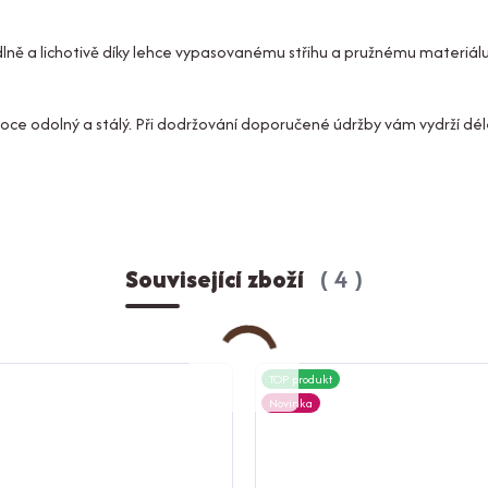
lně a lichotivě díky lehce vypasovanému střihu a pružnému materiálu
vysoce odolný a stálý. Při dodržování doporučené údržby vám vydrží dé
Související zboží
4
TOP produkt
Novinka