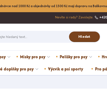
dnávce nad 1000 Kč a objednávky od 1500 Kč mají dopravu na Balíkov
Nevíte si rady? Zavolejte.
+420
Hledat
psy
Misky pro psy
Pelíšky pro psy
Hr
é doplňky pro psy
Výcvik a psí sporty
Pro pá