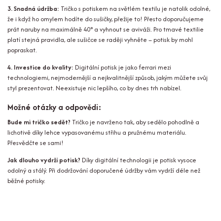
3. Snadná údržba:
Tričko s potiskem na světlém textilu je natolik odolné,
že i když ho omylem hodíte do sušičky, přežije to! Přesto doporučujeme
prát naruby na maximálně 40° a vyhnout se aviváži. Pro tmavé textilie
platí stejná pravidla, ale sušičce se raději vyhněte – potisk by mohl
popraskat.
4. Investice do kvality:
Digitální potisk je jako ferrari mezi
technologiemi, nejmodernější a nejkvalitnější způsob, jakým můžete svůj
styl prezentovat. Neexistuje nic lepšího, co by dnes trh nabízel.
Možné otázky a odpovědi:
Bude mi tričko sedět?
Tričko je navrženo tak, aby sedělo pohodlně a
lichotivě díky lehce vypasovanému střihu a pružnému materiálu.
Přesvědčte se sami!
Jak dlouho vydrží potisk?
Díky digitální technologii je potisk vysoce
odolný a stálý. Při dodržování doporučené údržby vám vydrží déle než
běžné potisky.