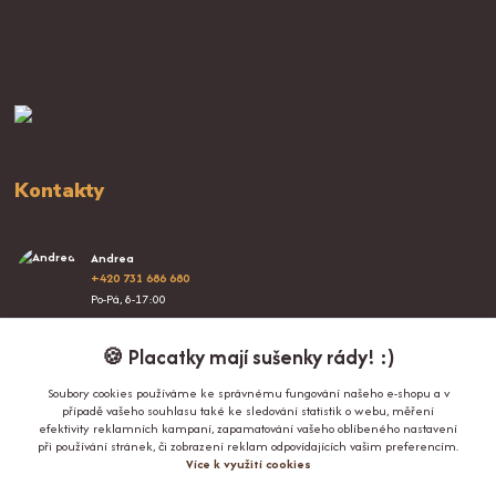
Kontakty
Andrea
+420 731 686 680
Po-Pá, 8-17:00
info@proplacatky.cz
🍪 Placatky mají sušenky rády! :)
Soubory cookies používáme ke správnému fungování našeho e-shopu a v
případě vašeho souhlasu také ke sledování statistik o webu, měření
efektivity reklamních kampaní, zapamatování vašeho oblíbeného nastavení
při používání stránek, či zobrazení reklam odpovídajících vašim preferencím.
Více k využití cookies