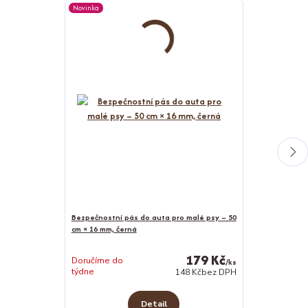
Novinka
Novinka
Bezpečnostní pás do auta pro malé psy – 50
cm × 16 mm, černá
Bunda pro psy
179 Kč
Doručíme do
/
ks
týdne
Skladem 4 ks
148 Kč
bez DPH
Detail
Z