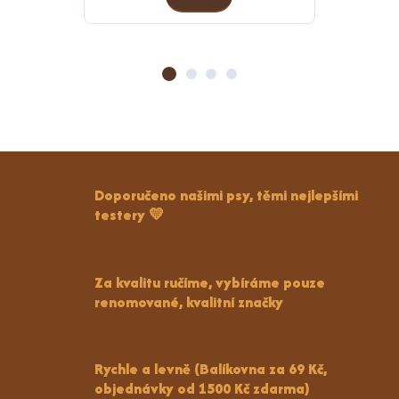
Doporučeno našimi psy, těmi nejlepšími
testery 💛
Za kvalitu ručíme, vybíráme pouze
renomované, kvalitní značky
Rychle a levně (Balíkovna za 69 Kč,
objednávky od 1500 Kč zdarma)