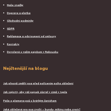
Naše značky
Doprava a platba
Obchodní podmínky
GDPR
Reklamace a odstoupení od smlouvy
Kontakty
Dovolená s vaším pejskem v Rakousku
Nejčtenější na blogu
Jak přesně změřit psa před pořízením psího oblečení
Jak zajistit, aby váš pejsek zůstal v zimě v teple
Péče o plemena psů s krátkým čenichem
Jaké oblečené pro psa zvolit – bundu, mikinu nebo svetr?