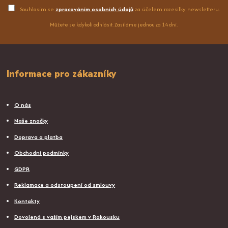
Souhlasím se
zpracováním osobních údajů
za účelem rozesílky newsletteru.
Můžete se kdykoli odhlásit. Zasíláme jednou za 14 dní.
Informace pro zákazníky
O nás
Naše značky
Doprava a platba
Obchodní podmínky
GDPR
Reklamace a odstoupení od smlouvy
Kontakty
Dovolená s vaším pejskem v Rakousku