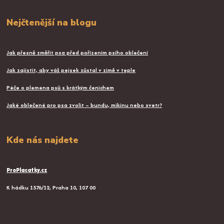
Nejčtenější na blogu
Jak přesně změřit psa před pořízením psího oblečení
Jak zajistit, aby váš pejsek zůstal v zimě v teple
Péče o plemena psů s krátkým čenichem
Jaké oblečené pro psa zvolit – bundu, mikinu nebo svetr?
Kde nás najdete
ProPlacatky.cz
K hádku 1576/12, Praha 10, 107 00