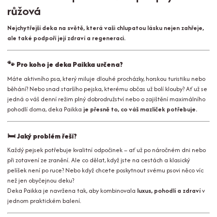
růžová
Nejchytřejší deka na světě, která vaši chlupatou lásku nejen zahřeje,
ale také podpoří její zdraví a regeneraci.
🐾
Pro koho je deka Paikka určena?
Máte aktivního psa, který miluje dlouhé procházky, horskou turistiku nebo
běhání? Nebo snad staršího pejska, kterému občas už bolí klouby? Ať už se
jedná o váš denní režim plný dobrodružství nebo o zajištění maximálního
pohodlí doma, deka Paikka
je přesně to, co váš mazlíček potřebuje.
🛏
Jaký problém řeší?
Každý pejsek potřebuje kvalitní odpočinek – ať už po náročném dni nebo
při zotavení ze zranění. Ale co dělat, když jste na cestách a klasický
pelíšek není po ruce? Nebo když chcete poskytnout svému psovi něco víc
než jen obyčejnou deku?
Deka Paikka je navržena tak, aby kombinovala
luxus, pohodlí a zdraví
v
jednom praktickém balení.