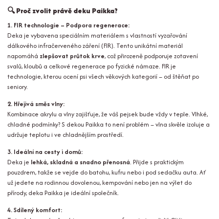
🔍
Proč zvolit právě deku Paikka?
1. FIR technologie – Podpora regenerace:
Deka je vybavena speciálním materiálem s vlastností vyzařování
dálkového infračerveného záření (FIR). Tento unikátní materiál
napomáhá
zlepšovat průtok krve
, což přirozeně podporuje zotavení
svalů, kloubů a celkové regenerace po fyzické námaze. FIR je
technologie, kterou ocení psi všech věkových kategorií – od štěňat po
seniory.
2. Hřejivá směs vlny:
Kombinace akrylu a vlny zajišťuje, že váš pejsek bude vždy v teple. Vlhké,
chladné podmínky? S dekou Paikka to není problém – vlna skvěle izoluje a
udržuje teplotu i ve chladnějším prostředí.
3. Ideální na cesty i domů:
Deka je
lehká, skladná a snadno přenosná
. Přijde s praktickým
pouzdrem, takže se vejde do batohu, kufru nebo i pod sedačku auta. Ať
už jedete na rodinnou dovolenou, kempování nebo jen na výlet do
přírody, deka Paikka je ideální společník.
4. Sdílený komfort: