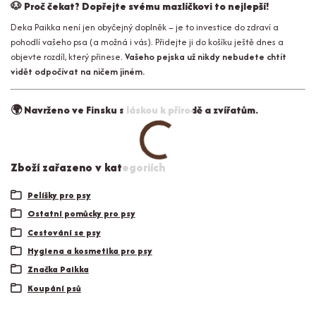
🐶
Proč čekat? Dopřejte svému mazlíčkovi to nejlepší!
Deka Paikka není jen obyčejný doplněk – je to investice do zdraví a
pohodlí vašeho psa (a možná i vás). Přidejte ji do košíku ještě dnes a
objevte rozdíl, který přinese.
Vašeho pejska už nikdy nebudete chtít
vidět odpočívat na ničem jiném.
🌍
Navrženo ve Finsku s láskou k přírodě a zvířatům.
Zboží zařazeno v kategoriích
Pelíšky pro psy
Ostatní pomůcky pro psy
Cestování se psy
Hygiena a kosmetika pro psy
Značka Paikka
Koupání psů