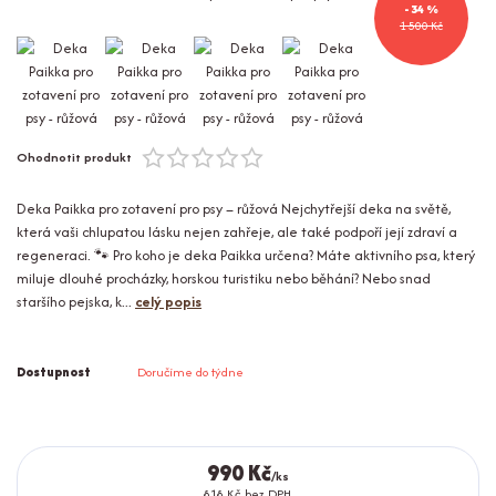
- 34 %
1 500 Kč
Ohodnotit produkt
Deka Paikka pro zotavení pro psy – růžová Nejchytřejší deka na světě,
která vaši chlupatou lásku nejen zahřeje, ale také podpoří její zdraví a
regeneraci. 🐾 Pro koho je deka Paikka určena? Máte aktivního psa, který
miluje dlouhé procházky, horskou turistiku nebo běhání? Nebo snad
staršího pejska, k...
celý popis
Dostupnost
Doručíme do týdne
990 Kč
/
ks
818 Kč
bez DPH