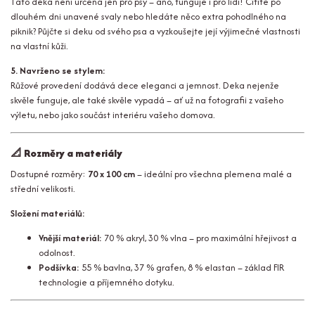
Tato deka není určená jen pro psy – ano, funguje i pro lidi! Cítíte po
dlouhém dni unavené svaly nebo hledáte něco extra pohodlného na
piknik? Půjčte si deku od svého psa a vyzkoušejte její výjimečné vlastnosti
na vlastní kůži.
5. Navrženo se stylem:
Růžové provedení dodává dece eleganci a jemnost. Deka nejenže
skvěle funguje, ale také skvěle vypadá – ať už na fotografii z vašeho
výletu, nebo jako součást interiéru vašeho domova.
📐
Rozměry a materiály
Dostupné rozměry:
70 x 100 cm
– ideální pro všechna plemena malé a
střední velikosti.
Složení materiálů:
Vnější materiál:
70 % akryl, 30 % vlna – pro maximální hřejivost a
odolnost.
Podšívka:
55 % bavlna, 37 % grafen, 8 % elastan – základ FIR
technologie a příjemného dotyku.