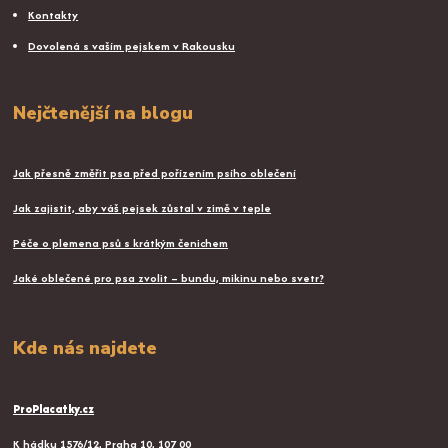
Kontakty
Dovolená s vaším pejskem v Rakousku
Nejčtenější na blogu
Jak přesně změřit psa před pořízením psího oblečení
Jak zajistit, aby váš pejsek zůstal v zimě v teple
Péče o plemena psů s krátkým čenichem
Jaké oblečené pro psa zvolit – bundu, mikinu nebo svetr?
Kde nás najdete
ProPlacatky.cz
K hádku 1576/12, Praha 10, 107 00