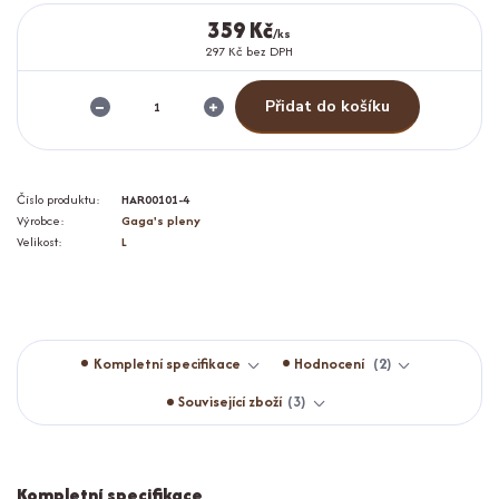
359 Kč
/
ks
297 Kč
bez DPH
Přidat do košíku
Číslo produktu:
HAR00101-4
Výrobce:
Gaga's pleny
Velikost:
L
Kompletní specifikace
Hodnocení
2
Související zboží
3
Kompletní specifikace