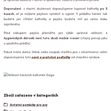
Doporučení
: z vlastní zkušenosti doporučujeme kupovat kalhotky
po 2
kusech
, ať je můžete pejskovi vyměnit a vyprat. V průběhu hárání tak
budete jen střídat kalhotky a pejska budete mít po celou dobu
zajistěného.
Před nákupem pejska přeměřte pro výběr správné velikosti,
z
hygienických důvodů není toto zboží možné vracet
(stejný princip jako
u spodního prádla).
Pokud máte doma štěně, nebo naopak staršího psa s inkontinencí, velmi
doporučujeme tyto
savé a pratelné podložky
od stejného výrobce.
Zboží zařazeno v kategoriích
Ostatní pomůcky pro psy