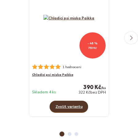
- 48 %
750 Kč
1 hodnocení
Chladicí psí miska Paikka
Ježek s králičí
390 Kč
/
ks
Skladem 2 ks
Skladem 4 ks
322 Kč
bez DPH
Zvolit variantu