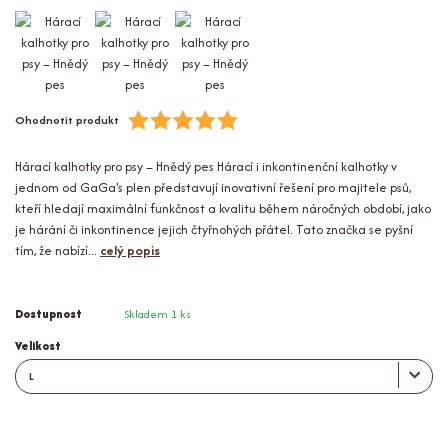
Ohodnotit produkt
Hárací kalhotky pro psy – Hnědý pes Hárací i inkontinenční kalhotky v
jednom od GaGa's plen představují inovativní řešení pro majitele psů,
kteří hledají maximální funkčnost a kvalitu během náročných období, jako
je hárání či inkontinence jejich čtyřnohých přátel. Tato značka se pyšní
tím, že nabízí...
celý popis
Dostupnost
Skladem 1 ks
Velikost