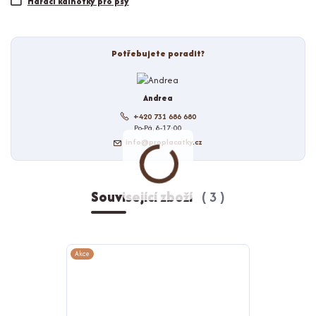
Hárací kalhotky pro psy
Potřebujete poradit?
Andrea
+420 731 686 680
Po-Pá, 8-17:00
info@proplacatky.cz
Související zboží
3
Akce