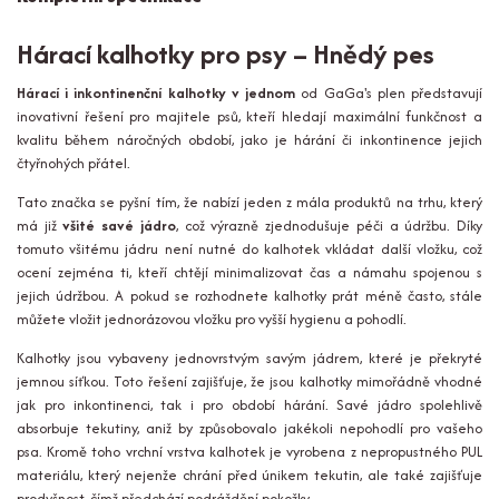
Hárací kalhotky pro psy – Hnědý pes
Hárací i inkontinenční kalhotky v jednom
od GaGa's plen představují
inovativní řešení pro majitele psů, kteří hledají maximální funkčnost a
kvalitu během náročných období, jako je hárání či inkontinence jejich
čtyřnohých přátel.
Tato značka se pyšní tím, že nabízí jeden z mála produktů na trhu, který
má již
všité savé jádro
, což výrazně zjednodušuje péči a údržbu. Díky
tomuto všitému jádru není nutné do kalhotek vkládat další vložku, což
ocení zejména ti, kteří chtějí minimalizovat čas a námahu spojenou s
jejich údržbou. A pokud se rozhodnete kalhotky prát méně často, stále
můžete vložit jednorázovou vložku pro vyšší hygienu a pohodlí.
Kalhotky jsou vybaveny jednovrstvým savým jádrem, které je překryté
jemnou síťkou. Toto řešení zajišťuje, že jsou kalhotky mimořádně vhodné
jak pro inkontinenci, tak i pro období hárání. Savé jádro spolehlivě
absorbuje tekutiny, aniž by způsobovalo jakékoli nepohodlí pro vašeho
psa. Kromě toho vrchní vrstva kalhotek je vyrobena z nepropustného PUL
materiálu, který nejenže chrání před únikem tekutin, ale také zajišťuje
prodyšnost, čímž předchází podráždění pokožky.