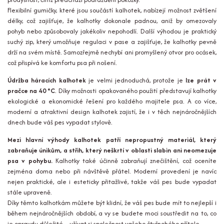
Flexibilní gumičky, které jsou součástí kalhotek, nabízejí možnost zvětšení
délky, což zajišťuje, že kalhotky dokonale padnou, aniž by omezovaly
pohyb nebo způsobovaly jakékoliv nepohodlí. Další výhodou je praktický
suchý zip, který umožňuje regulaci v pase a zajišťuje, že kalhotky pevně
drží na svém místě. Samozřejmě nechybí ani promyšlený otvor pro ocásek,
což přispívá ke komfortu psa při nošení.
Údržba háracích kalhotek
je velmi jednoduchá, protože je
lze prát v
pračce na 40 °C
. Díky možnosti opakovaného použití představují kalhotky
ekologické a ekonomické řešení pro každého majitele psa. A co více,
moderní a atraktivní design kalhotek zajistí, že i v těch nejnáročnějších
dnech bude váš pes vypadat stylově.
Mezi hlavní výhody kalhotek patří nepropustný materiál, který
zabraňuje únikům, a střih, který neškrtí v oblasti slabin ani neomezuje
psa v pohybu.
Kalhotky také účinně zabraňují znečištění, což oceníte
zejména doma nebo při návštěvě přátel. Moderní provedení je navíc
nejen praktické, ale i esteticky přitažlivé, takže váš pes bude vypadat
stále upraveně.
Díky těmto kalhotkám můžete být klidní, že váš pes bude mít to nejlepší i
během nejnáročnějších období, a vy se budete moci soustředit na to, co
je opravdu důležité – užívat si společnost vašeho čtyřnohého přítele.