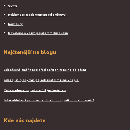
GDPR
Reklamace a odstoupení od smlouvy
Kontakty
Dovolená s vaším pejskem v Rakousku
Nejčtenější na blogu
Jak přesně změřit psa před pořízením psího oblečení
Jak zajistit, aby váš pejsek zůstal v zimě v teple
Péče o plemena psů s krátkým čenichem
Jaké oblečené pro psa zvolit – bundu, mikinu nebo svetr?
Kde nás najdete