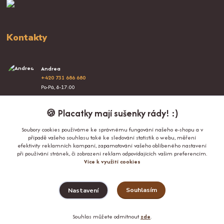
Kontakty
Andrea
+420 731 686 680
Po-Pá, 8-17:00
info@proplacatky.cz
🍪 Placatky mají sušenky rády! :)
Soubory cookies používáme ke správnému fungování našeho e-shopu a v
případě vašeho souhlasu také ke sledování statistik o webu, měření
efektivity reklamních kampaní, zapamatování vašeho oblíbeného nastavení
při používání stránek, či zobrazení reklam odpovídajících vašim preferencím.
Více k využití cookies
Upravit sběr cookies.
Souhlasím
Nastavení
© Copyright 2024-2026 ProPlacatky.cz
Souhlas můžete odmítnout
zde
.