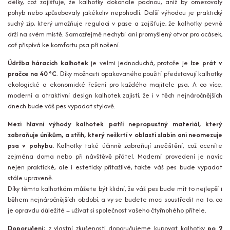
délky, což zajišťuje, že kalhotky dokonale padnou, aniž by omezovaly
pohyb nebo způsobovaly jakékoliv nepohodlí. Další výhodou je praktický
suchý zip, který umožňuje regulaci v pase a zajišťuje, že kalhotky pevně
drží na svém místě. Samozřejmě nechybí ani promyšlený otvor pro ocásek,
což přispívá ke komfortu psa při nošení.
Údržba háracích kalhotek
je velmi jednoduchá, protože je
lze prát v
pračce na 40 °C
. Díky možnosti opakovaného použití představují kalhotky
ekologické a ekonomické řešení pro každého majitele psa. A co více,
moderní a atraktivní design kalhotek zajistí, že i v těch nejnáročnějších
dnech bude váš pes vypadat stylově.
Mezi hlavní výhody kalhotek patří nepropustný materiál, který
zabraňuje únikům, a střih, který neškrtí v oblasti slabin ani neomezuje
psa v pohybu.
Kalhotky také účinně zabraňují znečištění, což oceníte
zejména doma nebo při návštěvě přátel. Moderní provedení je navíc
nejen praktické, ale i esteticky přitažlivé, takže váš pes bude vypadat
stále upraveně.
Díky těmto kalhotkám můžete být klidní, že váš pes bude mít to nejlepší i
během nejnáročnějších období, a vy se budete moci soustředit na to, co
je opravdu důležité – užívat si společnost vašeho čtyřnohého přítele.
Doporučení
: z vlastní zkušenosti doporučujeme kupovat kalhotky
po 2