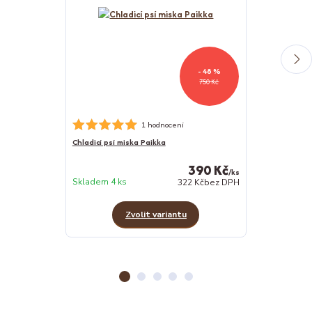
- 48 %
750 Kč
1 hodnocení
Chladicí psí miska Paikka
Ježek s králičí
390 Kč
/
ks
Skladem 2 ks
Skladem 4 ks
322 Kč
bez DPH
Zvolit variantu