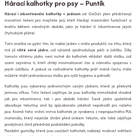
Hárací kalhotky pro psy – Puntík
Hárací i inkontinenční kalhotky v jednom
od GaGa's plen představují
inovativní řešení pro majitele psů, kteří hledají maximální funkčnost a
kvalitu během náročných období, jako je hárání či inkontinence jejich
čtyřnohých přátel.
Tato značka se pyšní tím, že nabízí jeden z mála produktů na trhu, který
má již
všité savé jádro
, což výrazně zjednodušuje péči a údržbu. Díky
tomuto všitému jádru není nutné do kalhotek vkládat další vložku, což
ocení zejména ti, kteří chtějí minimalizovat čas a námahu spojenou s
jejich údržbou. A pokud se rozhodnete kalhotky prát méně často, stále
můžete vložit jednorázovou vložku pro vyšší hygienu a pohodlí.
Kalhotky jsou vybaveny jednovrstvým savým jádrem, které je překryté
jemnou síťkou. Toto řešení zajišťuje, že jsou kalhotky mimořádně vhodné
jak pro inkontinenci, tak i pro období hárání. Savé jádro spolehlivě
absorbuje tekutiny, aniž by způsobovalo jakékoli nepohodlí pro vašeho
psa. Kromě toho vrchní vrstva kalhotek je vyrobena z nepropustného PUL
materiálu, který nejenže chrání před únikem tekutin, ale také zajišťuje
prodyšnost, čímž předchází podráždění pokožky.
Flexibilní gumičky, které jsou součástí kalhotek, nabízejí možnost zvětšení