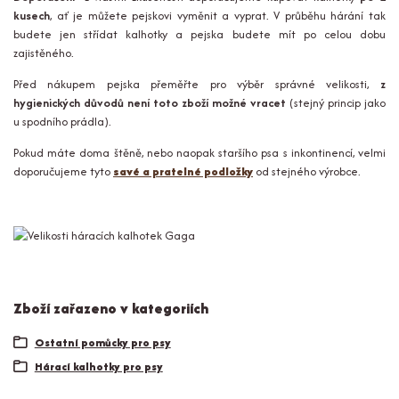
kusech
, ať je můžete pejskovi vyměnit a vyprat. V průběhu hárání tak
budete jen střídat kalhotky a pejska budete mít po celou dobu
zajistěného.
Před nákupem pejska přeměřte pro výběr správné velikosti,
z
hygienických důvodů není toto zboží možné vracet
(stejný princip jako
u spodního prádla).
Pokud máte doma štěně, nebo naopak staršího psa s inkontinencí, velmi
doporučujeme tyto
savé a pratelné podložky
od stejného výrobce.
Zboží zařazeno v kategoriích
Ostatní pomůcky pro psy
Hárací kalhotky pro psy