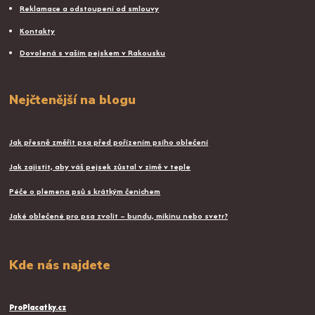
Reklamace a odstoupení od smlouvy
Kontakty
Dovolená s vaším pejskem v Rakousku
Nejčtenější na blogu
Jak přesně změřit psa před pořízením psího oblečení
Jak zajistit, aby váš pejsek zůstal v zimě v teple
Péče o plemena psů s krátkým čenichem
Jaké oblečené pro psa zvolit – bundu, mikinu nebo svetr?
Kde nás najdete
ProPlacatky.cz