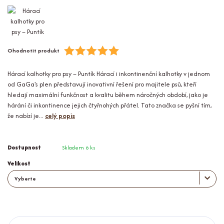
Ohodnotit produkt
Hárací kalhotky pro psy – Puntík Hárací i inkontinenční kalhotky v jednom
od GaGa's plen představují inovativní řešení pro majitele psů, kteří
hledají maximální funkčnost a kvalitu během náročných období, jako je
hárání či inkontinence jejich čtyřnohých přátel. Tato značka se pyšní tím,
že nabízí je...
celý popis
Dostupnost
Skladem 6 ks
Velikost