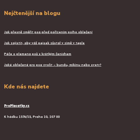
Nejčtenější na blogu
Jak přesně změřit psa před pořízením psího oblečení
Jak zajistit, aby váš pejsek zůstal v zimě v teple
Péče o plemena psů s krátkým čenichem
Jaké oblečené pro psa zvolit – bundu, mikinu nebo svetr?
Kde nás najdete
ProPlacatky.cz
K hádku 1576/12, Praha 10, 107 00