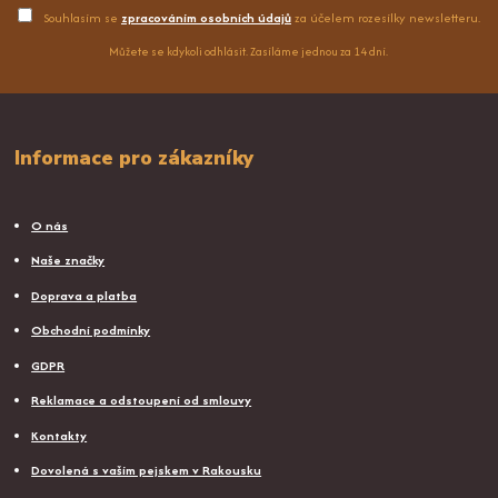
Souhlasím se
zpracováním osobních údajů
za účelem rozesílky newsletteru.
Můžete se kdykoli odhlásit. Zasíláme jednou za 14 dní.
Informace pro zákazníky
O nás
Naše značky
Doprava a platba
Obchodní podmínky
GDPR
Reklamace a odstoupení od smlouvy
Kontakty
Dovolená s vaším pejskem v Rakousku