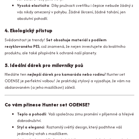
Vysoká elasticita
: Díky pružnosti svetříku i čepice nebude žádný z
vás nikdy omezený v pohybu. Žádné škrcení, žádné tahání, jen
absolutní pohodlí.
4. Ekologický přístup
Svědomitost je trendy!
Set obsahuje materiál s podílem
recyklovaného PES
, což znamená, že nejen investujete do kvalitního
produktu, ale také přispíváte k ochraně naší planety.
5. Ideální dárek pro milovníky psů
Hledáte ten
nejlepší dárek pro kamaráda nebo rodinu
? Hunter set
ODENSE je perfektní volbou! Je praktický, stylový a vyjadřuje, že vám na
obdarovaném (a jeho mazlíčkovi) záleží.
Co vám přinese Hunter set ODENSE?
Teplo a pohodlí
: Vaši společnou zimu promění v příjemné a hřejivé
dobrodružství.
Styl a eleganci
: Roztomilý světlý design, který podtrhne váš
jedinečný vztah s mazlíčkem.