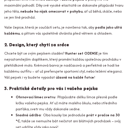
maximální pohodlí. Díky své vysoké elasticitě se dokonale přizpůsobí tvaru
jeho těla,
nebude ho nijak omezovat v pohybu
, ať už běhá, skáče, nebo
se jen líně prochází.
Vaše čepice, která je součástí setu, je navržena tak, aby
padla jako ulitá
každému
, a přitom vás spolehlivě chránila před větrem a chladem.
2. Design, který chytí za srdce
Chcete být se svým pejskem sladěni?
Hunter set ODENSE
je tím
nejroztomilejším doplňkem, který promění každou společnou procházku v
přehlídkové molo. Krémová barva je nadčasová a perfektně se hodí ke
každému outfitu – ať už preferujete sportovní styl, nebo ležérní eleganci.
Váš pejsek i vy budete vypadat
úžasně na každé fotce
!
3. Praktické detaily pro vás i vašeho pejska
Ohrnovací límec svetru
: Přizpůsobte délku límce přesně podle
krčku vašeho pejska. Ať už máte malého šikulu, nebo středního
parťáka, svetr mu vždy dokonale sedne.
Snadná údržba
: Oba kousky lze jednoduše
prát v pračce na 30
°C
, takže se nemusíte bát nečistot ani blátivých procházek – svůj
set udržíte vždy jako nový!