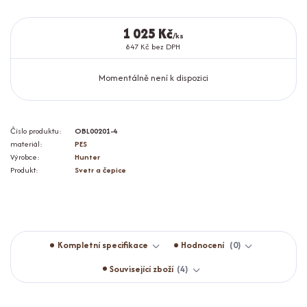
1 025 Kč
/
ks
847 Kč
bez DPH
Momentálně není k dispozici
Číslo produktu:
OBL00201-4
materiál:
PES
Výrobce:
Hunter
Produkt:
Svetr a čepice
Kompletní specifikace
Hodnocení
0
Související zboží
4