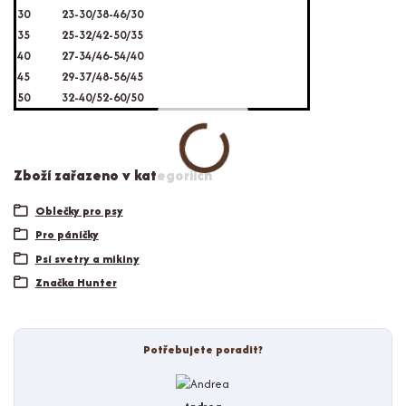
30
23-30/38-46/30
35
25-32/42-50/35
40
27-34/46-54/40
45
29-37/48-56/45
50
32-40/52-60/50
Zboží zařazeno v kategoriích
Oblečky pro psy
Pro páníčky
Psí svetry a mikiny
Značka Hunter
Potřebujete poradit?