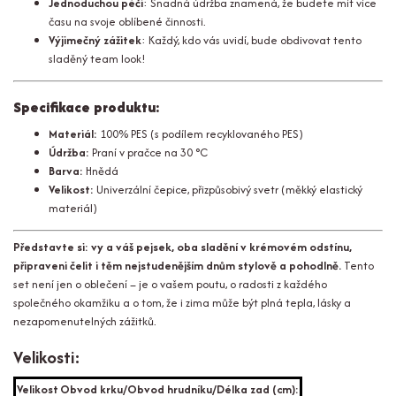
Jednoduchou péči
: Snadná údržba znamená, že budete mít více
času na svoje oblíbené činnosti.
Výjimečný zážitek
: Každý, kdo vás uvidí, bude obdivovat tento
sladěný team look!
Specifikace produktu:
Materiál:
100% PES (s podílem recyklovaného PES)
Údržba:
Praní v pračce na 30 °C
Barva:
Hnědá
Velikost:
Univerzální čepice, přizpůsobivý svetr (měkký elastický
materiál)
Představte si: vy a váš pejsek, oba sladění v krémovém odstínu,
připraveni čelit i těm nejstudenějším dnům stylově a pohodlně.
Tento
set není jen o oblečení – je o vašem poutu, o radosti z každého
společného okamžiku a o tom, že i zima může být plná tepla, lásky a
nezapomenutelných zážitků.
Velikosti:
Velikost
Obvod krku/Obvod hrudníku/Délka zad (cm):