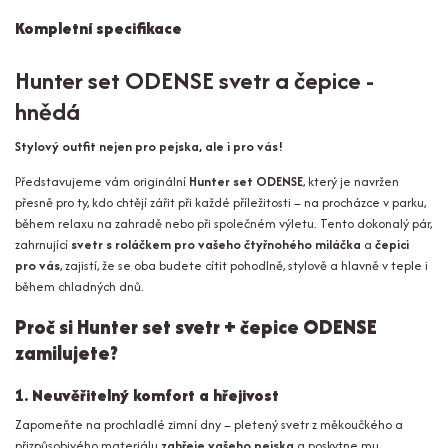
Kompletní specifikace
Hunter set ODENSE svetr a čepice -
hnědá
Stylový outfit nejen pro pejska, ale i pro vás!
Představujeme vám originální
Hunter set ODENSE
, který je navržen
přesně pro ty, kdo chtějí zářit při každé příležitosti – na procházce v parku,
během relaxu na zahradě nebo při společném výletu. Tento dokonalý pár,
zahrnující
svetr s roláčkem pro vašeho čtyřnohého miláčka
a
čepici
pro vás
, zajistí, že se oba budete cítit pohodlně, stylově a hlavně v teple i
během chladných dnů.
Proč si Hunter set svetr + čepice ODENSE
zamilujete?
1. Neuvěřitelný komfort a hřejivost
Zapomeňte na prochladlé zimní dny – pletený svetr z měkoučkého a
přizpůsobivého materiálu
zahřeje vašeho pejska
a poskytne mu