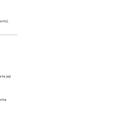
sticí,
te její
níte