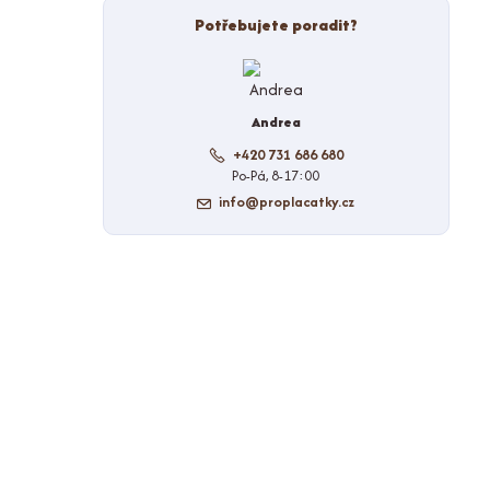
Potřebujete poradit?
Andrea
+420 731 686 680
Po-Pá, 8-17:00
info@proplacatky.cz