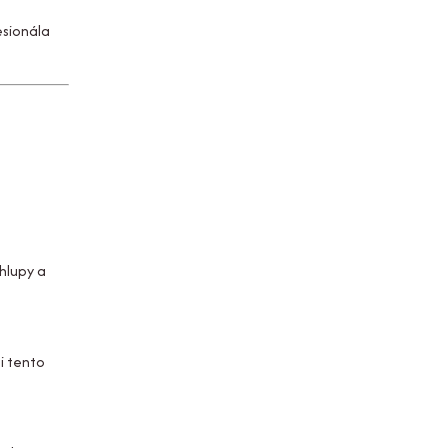
esionála
chlupy a
i tento