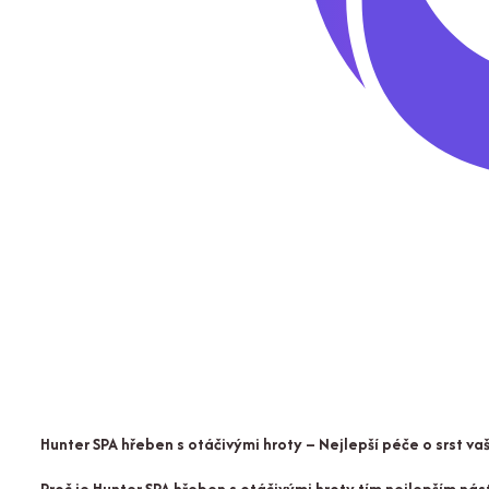
Hunter SPA hřeben s otáčivými hroty – Nejlepší péče o srst va
Proč je Hunter SPA hřeben s otáčivými hroty tím nejlepším ná