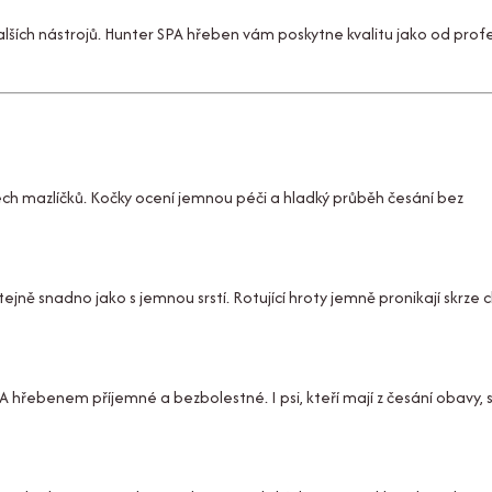
ších nástrojů. Hunter SPA hřeben vám poskytne kvalitu jako od prof
šech mazlíčků. Kočky ocení jemnou péči a hladký průběh česání bez
ně snadno jako s jemnou srstí. Rotující hroty jemně pronikají skrze 
 hřebenem příjemné a bezbolestné. I psi, kteří mají z česání obavy, s