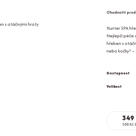
Ohodnotit prod
Hunter SPA hře
Nejlepší péče 
hřeben s otáči
nebo kočky? – R
Dostupnost
Velikost
349
288 Kč