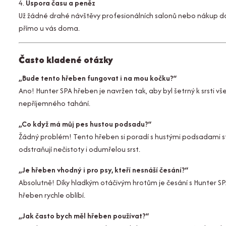
4.
Úspora času a peněz
Už žádné drahé návštěvy profesionálních salonů nebo nákup dal
přímo u vás doma.
Často kladené otázky
„Bude tento hřeben fungovat i na mou kočku?“
Ano! Hunter SPA hřeben je navržen tak, aby byl šetrný k srsti v
nepříjemného tahání.
„Co když má můj pes hustou podsadu?“
Žádný problém! Tento hřeben si poradí s hustými podsadami stej
odstraňují nečistoty i odumřelou srst.
„Je hřeben vhodný i pro psy, kteří nesnáší česání?“
Absolutně! Díky hladkým otáčivým hrotům je česání s Hunter SPA
hřeben rychle oblíbí.
„Jak často bych měl hřeben používat?“