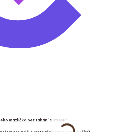
šeho mazlíčka bez tahání a stresu!
strojem pro péči o srst vašeho psa nebo kočky?