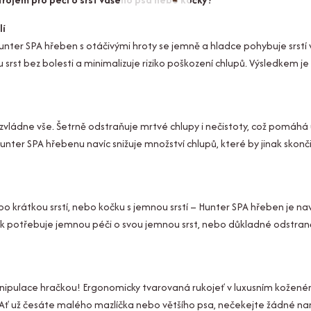
lí
unter SPA hřeben s otáčivými hroty se jemně a hladce pohybuje srstí
srst bez bolesti a minimalizuje riziko poškození chlupů. Výsledkem je
vládne vše. Šetrně odstraňuje mrtvé chlupy i nečistoty, což pomáhá 
unter SPA hřebenu navíc snižuje množství chlupů, které by jinak skonči
 krátkou srstí, nebo kočku s jemnou srstí – Hunter SPA hřeben je nav
ček potřebuje jemnou péči o svou jemnou srst, nebo důkladné odstran
nipulace hračkou! Ergonomicky tvarovaná rukojeť v luxusním kožené
Ať už česáte malého mazlíčka nebo většího psa, nečekejte žádné n