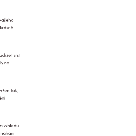
 vašeho
 krásně
udržet srst
ly na
ržen tak,
ění
m vzhledu
amáhání