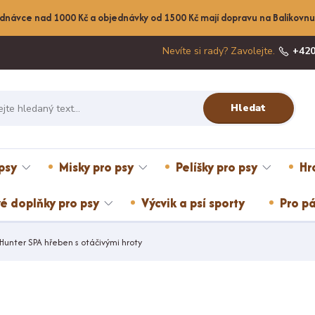
dnávce nad 1000 Kč a objednávky od 1500 Kč mají dopravu na Balíkov
Nevíte si rady? Zavolejte.
+420
Hledat
psy
Misky pro psy
Pelíšky pro psy
Hr
é doplňky pro psy
Výcvik a psí sporty
Pro pá
Hunter SPA hřeben s otáčivými hroty