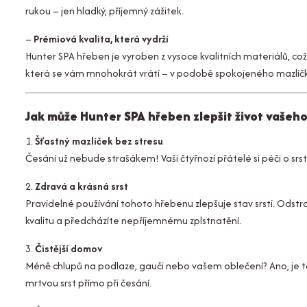
rukou – jen hladký, příjemný zážitek.
–
Prémiová kvalita, která vydrží
Hunter SPA hřeben je vyroben z vysoce kvalitních materiálů, což
která se vám mnohokrát vrátí – v podobě spokojeného mazlíčk
Jak může Hunter SPA hřeben zlepšit život vašeho 
1.
Šťastný mazlíček bez stresu
Česání už nebude strašákem! Vaši čtyřnozí přátelé si péči o srst
2.
Zdravá a krásná srst
Pravidelné používání tohoto hřebenu zlepšuje stav srsti. Odstra
kvalitu a předcházíte nepříjemnému zplstnatění.
3.
Čistější domov
Méně chlupů na podlaze, gauči nebo vašem oblečení? Ano, je t
mrtvou srst přímo při česání.