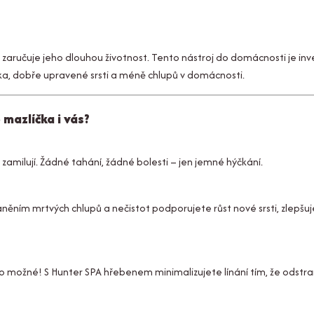
 zaručuje jeho dlouhou životnost. Tento nástroj do domácnosti je inve
a, dobře upravené srsti a méně chlupů v domácnosti.
mazlíčka i vás?
 zamilují. Žádné tahání, žádné bolesti – jen jemné hýčkání.
něním mrtvých chlupů a nečistot podporujete růst nové srsti, zlepšuje
o možné! S Hunter SPA hřebenem minimalizujete línání tím, že odstra