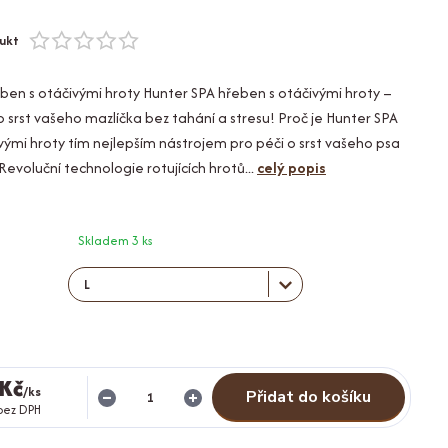
ukt
ben s otáčivými hroty Hunter SPA hřeben s otáčivými hroty –
o srst vašeho mazlíčka bez tahání a stresu! Proč je Hunter SPA
vými hroty tím nejlepším nástrojem pro péči o srst vašeho psa
evoluční technologie rotujících hrotů...
celý popis
Skladem 3 ks
 Kč
/
ks
Přidat do košíku
bez DPH