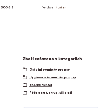
PE00042-2
Výrobce:
Hunter
Zboží zařazeno v kategoriích
Ostatní pomůcky pro psy
Hygiena a kosmetika pro psy
Značka Hunter
Péče o srst, chrup, uši a oči