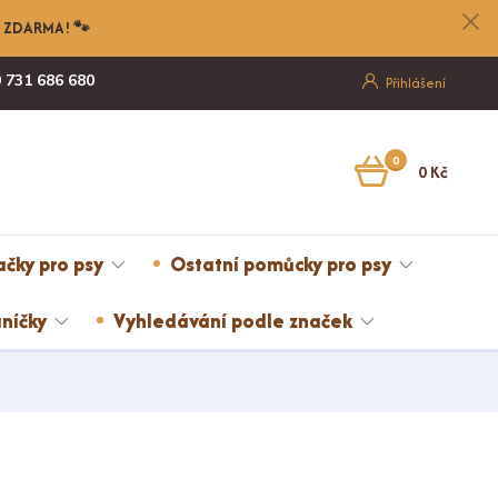
nu ZDARMA! 🐾
 731 686 680
Po-Pá, 8-17:00
Přihlášení
0
0 Kč
ačky pro psy
Ostatní pomůcky pro psy
níčky
Vyhledávání podle značek