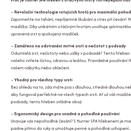
–
Revoluční technologie rotujících hrotů pro maximální pohod
Zapomeňte na tahání, nepříjemné škubání a stres při česání! H
mazlíčka. Díky unikátním otáčivým hrotům uvolňuje zplstnatělou 
upravená srst a spokojený mazlíček.
–
Zaměřeno na odstranění mrtvé srsti a nečistot z podsady
Odumřelá srst, nečistoty nebo uzlíky v podsadě? Tento hřeben z
vašeho zvířete čistou, zdravou a lesklou. Pravidelné používání H
vašem nábytku nebo oblečení.
–
Vhodný pro všechny typy srsti
Bez ohledu na to, zda máte psa s dlouhou, středně dlouhou nebo
aby fungoval perfektně na všech typech srsti. Ať už váš mazlí
podsady, tento hřeben zvládne obojí.
–
Ergonomický design pro snadné a pohodlné používání
Unavuje vás nepohodlné česání? S Hunter SPA hřebenem je ma
padne přímo do ruky a umožňuje pevné a pohodlné uchopení. 