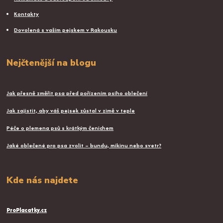
Kontakty
Dovolená s vaším pejskem v Rakousku
Nejčtenější na blogu
Jak přesně změřit psa před pořízením psího oblečení
Jak zajistit, aby váš pejsek zůstal v zimě v teple
Péče o plemena psů s krátkým čenichem
Jaké oblečené pro psa zvolit – bundu, mikinu nebo svetr?
Kde nás najdete
ProPlacatky.cz