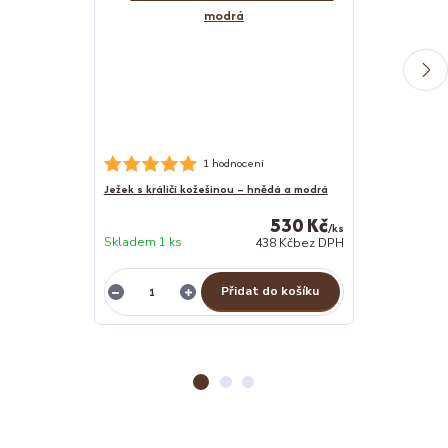
Psí osuška Ruk
1 hodnocení
Ježek s králičí kožešinou – hnědá a modrá
530 Kč
/
ks
Skladem 1 ks
skladem 2 ks
438 Kč
bez DPH
Přidat do košíku