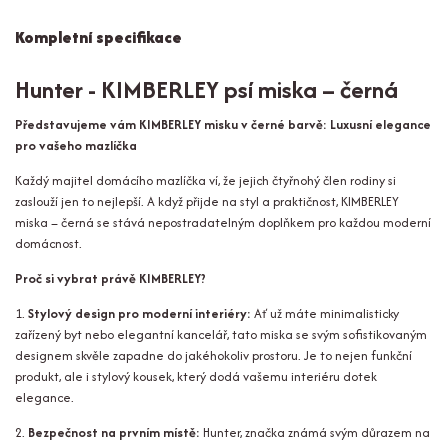
Kompletní specifikace
Hunter - KIMBERLEY psí miska – černá
Představujeme vám KIMBERLEY misku v černé barvě: Luxusní elegance
pro vašeho mazlíčka
Každý majitel domácího mazlíčka ví, že jejich čtyřnohý člen rodiny si
zaslouží jen to nejlepší. A když přijde na styl a praktičnost, KIMBERLEY
miska – černá se stává nepostradatelným doplňkem pro každou moderní
domácnost.
Proč si vybrat právě KIMBERLEY?
1.
Stylový design pro moderní interiéry:
Ať už máte minimalisticky
zařízený byt nebo elegantní kancelář, tato miska se svým sofistikovaným
designem skvěle zapadne do jakéhokoliv prostoru. Je to nejen funkční
produkt, ale i stylový kousek, který dodá vašemu interiéru dotek
elegance.
2.
Bezpečnost na prvním místě:
Hunter, značka známá svým důrazem na