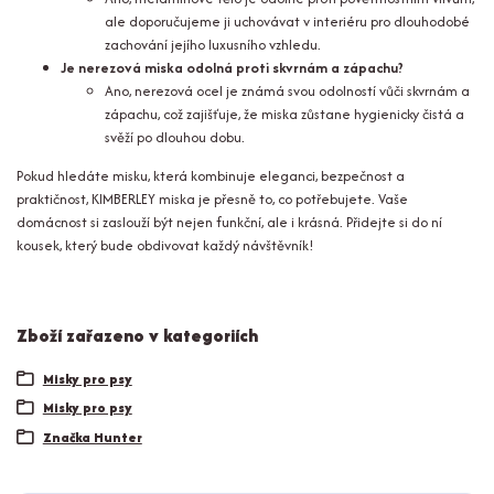
ale doporučujeme ji uchovávat v interiéru pro dlouhodobé
zachování jejího luxusního vzhledu.
Je nerezová miska odolná proti skvrnám a zápachu?
Ano, nerezová ocel je známá svou odolností vůči skvrnám a
zápachu, což zajišťuje, že miska zůstane hygienicky čistá a
svěží po dlouhou dobu.
Pokud hledáte misku, která kombinuje eleganci, bezpečnost a
praktičnost, KIMBERLEY miska je přesně to, co potřebujete. Vaše
domácnost si zaslouží být nejen funkční, ale i krásná. Přidejte si do ní
kousek, který bude obdivovat každý návštěvník!
Zboží zařazeno v kategoriích
Misky pro psy
Misky pro psy
Značka Hunter