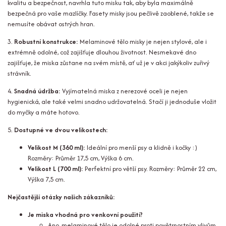
kvalitu a bezpečnost, navrhla tuto misku tak, aby byla maximálně
bezpečná pro vaše mazlíčky. Fasety misky jsou pečlivě zaoblené, takže se
nemusíte obávat ostrých hran.
3.
Robustní konstrukce:
Melaminové tělo misky je nejen stylové, ale i
extrémně odolné, což zajišťuje dlouhou životnost. Nesmekavé dno
zajišťuje, že miska zůstane na svém místě, ať už je v akci jakýkoliv zuřivý
strávník.
4.
Snadná údržba:
Vyjímatelná miska z nerezové oceli je nejen
hygienická, ale také velmi snadno udržovatelná. Stačí ji jednoduše vložit
do myčky a máte hotovo.
5.
Dostupné ve dvou velikostech:
Velikost M (360 ml):
Ideální pro menší psy a klidně i kočky :)
Rozměry: Průměr 17,5 cm, Výška 6 cm.
Velikost L (700 ml):
Perfektní pro větší psy. Rozměry: Průměr 22 cm,
Výška 7,5 cm.
Nejčastější otázky našich zákazníků:
Je miska vhodná pro venkovní použití?
Ano, melaminové tělo je odolné proti povětrnostním vlivům,