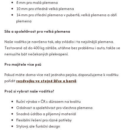
8 mm pro malá plemena
10 mm pro středně velká plemena
14 mm pro střední plemena v pubertě, velká plemena a obří
plemena
Síla a spolehlivost pro velká plemena
Naše vodítko je navrženo tak, aby zvládlo i ta nejsilnější plemena.
Testované až do 400 kg zátěže, utáhne bez problému i auto, takže se
nemusíte bát nečekaných překvapení.
Pro majitele více psů
Pokud máte doma více než jednoho pejska, doporučujeme k vodítku
pořídit
rozdvojku ve stejné šířce a barvě
.
Proč si vybrat naše vodítko?
Ruční výroba v ČR s důrazem na kvalitu
Odolnost a spolehlivost pro všechna plemena
Snadná údržba a příjemný materiál
Flexibilní řešení pro různé potřeby
Stylový, ale funkční design