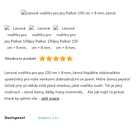
Ohodnotit produkt
Lanové vodítko pro psy 150 cm × 8 mm, černá Najděte dokonalého
společníka pro vaše venkovní dobrodružství se psem. Máte doma pejska?
Určitě jste už někdy stáli před otázkou, jaké vodítko zvolit. Trh je plný
možností – různé barvy, délky, tvary, materiály… Ale jak najít to pravé,
které by splnilo vše...
celý popis
Dostupnost
Skladem 1 ks