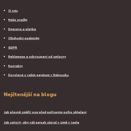
O nás
Naše značky
Doprava a platba
Obchodní podmínky
GDPR
Reklamace a odstoupení od smlouvy
Kontakty
Dovolená s vaším pejskem v Rakousku
Nejčtenější na blogu
Jak přesně změřit psa před pořízením psího oblečení
Jak zajistit, aby váš pejsek zůstal v zimě v teple