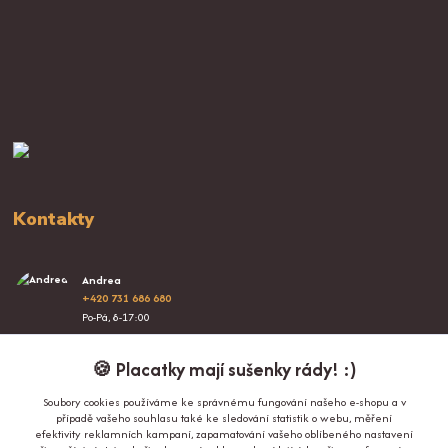
Kontakty
Andrea
+420 731 686 680
Po-Pá, 8-17:00
info@proplacatky.cz
🍪 Placatky mají sušenky rády! :)
Soubory cookies používáme ke správnému fungování našeho e-shopu a v
případě vašeho souhlasu také ke sledování statistik o webu, měření
efektivity reklamních kampaní, zapamatování vašeho oblíbeného nastavení