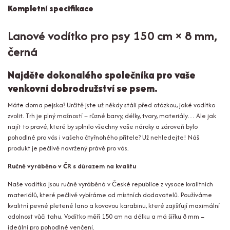
Kompletní specifikace
Lanové vodítko pro psy 150 cm × 8 mm,
černá
Najděte dokonalého společníka pro vaše
venkovní dobrodružství se psem.
Máte doma pejska? Určitě jste už někdy stáli před otázkou, jaké vodítko
zvolit. Trh je plný možností – různé barvy, délky, tvary, materiály… Ale jak
najít to pravé, které by splnilo všechny vaše nároky a zároveň bylo
pohodlné pro vás i vašeho čtyřnohého přítele? Už nehledejte! Náš
produkt je pečlivě navržený právě pro vás.
Ručně vyráběno v ČR s důrazem na kvalitu
Naše vodítka jsou ručně vyráběná v České republice z vysoce kvalitních
materiálů, které pečlivě vybíráme od místních dodavatelů. Používáme
kvalitní pevné pletené lano a kovovou karabinu, které zajišťují maximální
odolnost vůči tahu. Vodítko měří 150 cm na délku a má šířku 8 mm –
ideální pro pohodlné venčení.