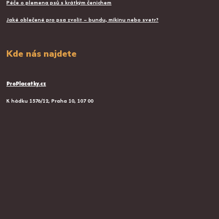
Péče o plemena psů s krátkým čenichem
Jaké oblečené pro psa zvolit – bundu, mikinu nebo svetr?
Kde nás najdete
ProPlacatky.cz
K hádku 1576/12, Praha 10, 107 00