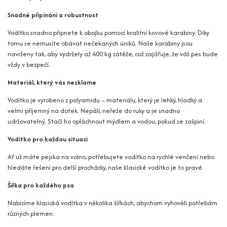
Snadné připínání a robustnost
Vodítko snadno připnete k obojku pomocí kvalitní kovové karabiny. Díky
tomu se nemusíte obávat nečekaných úniků. Naše karabiny jsou
navrženy tak, aby vydržely až 400 kg zátěže, což zajišťuje, že váš pes bude
vždy v bezpečí.
Materiál, který vás nezklame
Vodítko je vyrobeno z polyamidu – materiálu, který je lehký, hladký a
velmi příjemný na dotek. Nepálí, neřeže do ruky a je snadno
udržovatelný. Stačí ho opláchnout mýdlem a vodou, pokud se zašpiní.
Vodítko pro každou situaci
Ať už máte pejska na volno, potřebujete vodítko na rychlé venčení nebo
hledáte řešení pro delší procházky, naše klasické vodítko je to pravé.
Šířka pro každého psa
Nabízíme klasická vodítka v několika šířkách, abychom vyhověli potřebám
různých plemen: