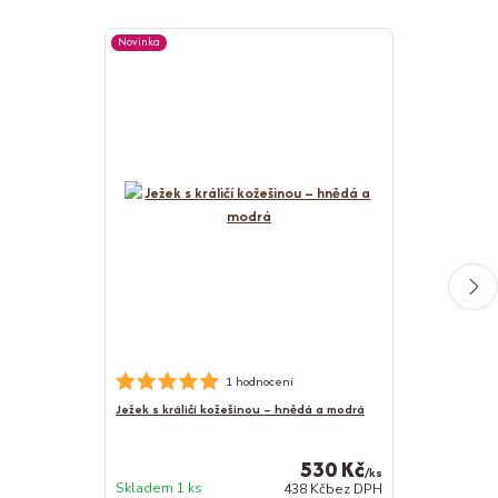
Novinka
Novinka
Nerezová psí m
1 hodnocení
Ježek s králičí kožešinou – hnědá a modrá
530 Kč
/
ks
Skladem 1 ks
438 Kč
bez DPH
Skladem 1 ks