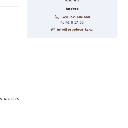
Andrea
+420 731 686 680
Po-Pá, 8-17:00
info@proplacatky.cz
enzivní hru