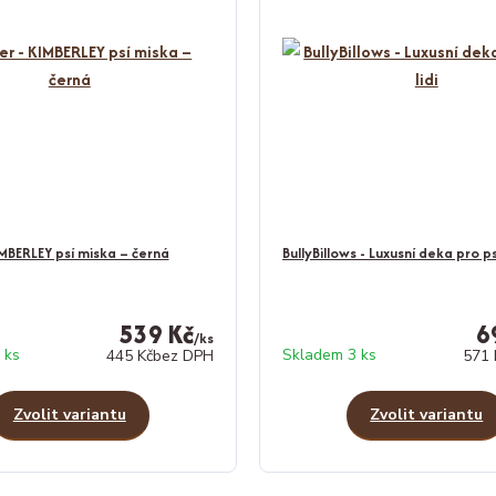
MBERLEY psí miska – černá
BullyBillows - Luxusní deka pro psy
539 Kč
6
/
ks
 ks
Skladem 3 ks
445 Kč
bez DPH
571 
Zvolit variantu
Zvolit variantu