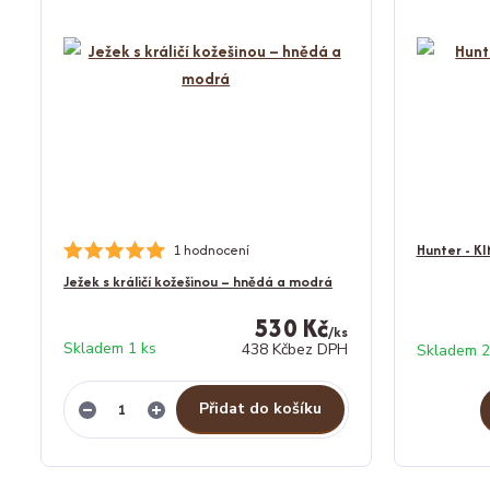
1 hodnocení
Hunter - KI
Ježek s králičí kožešinou – hnědá a modrá
530 Kč
/
ks
Skladem 1 ks
438 Kč
bez DPH
Skladem 2
Přidat do košíku