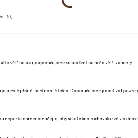
lišit).
máte většího psa, doporučujeme se podívat na naše větší varianty
na je pevně přišitá, není nezničitelná. Doporučujeme ji používat pouze
ku neperte ani nenamáčejte, aby si kožešina zachovala své vlastnosti