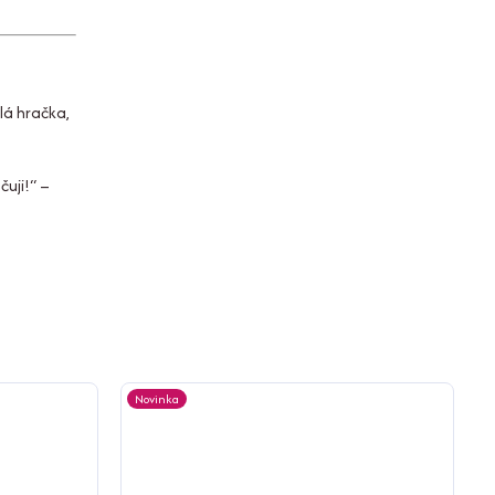
lá hračka,
uji!“
–
Novinka