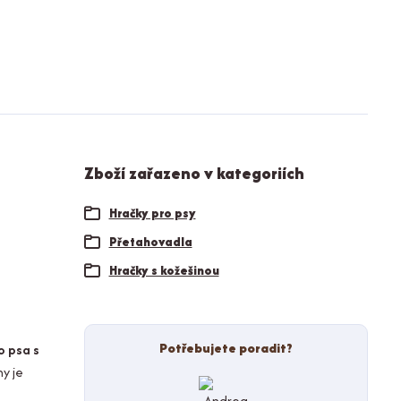
Zboží zařazeno v kategoriích
Hračky pro psy
Přetahovadla
Hračky s kožešinou
Potřebujete poradit?
o psa s
ny je