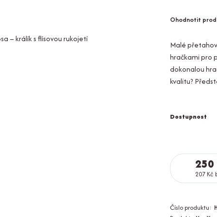
Ohodnotit prod
Malé přetahovad
hračkami pro ps
dokonalou hrač
kvalitu? Předs
Dostupnost
250
207 Kč
Číslo produktu: