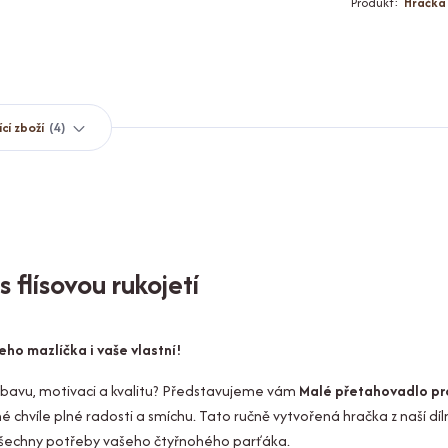
Produkt:
Hračka
ící zboží
4
 flísovou rukojetí
eho mazlíčka i vaše vlastní!
ábavu, motivaci a kvalitu? Představujeme vám
Malé přetahovadlo pr
é chvíle plné radosti a smíchu. Tato ručně vytvořená hračka z naší díl
a všechny potřeby vašeho čtyřnohého parťáka.