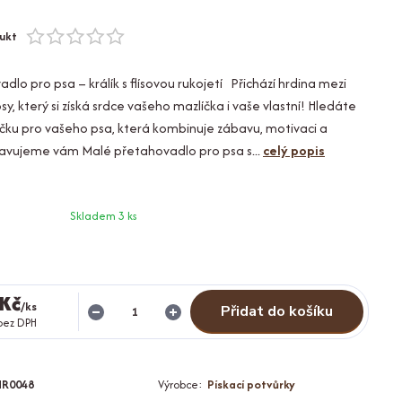
ukt
lo pro psa – králík s flísovou rukojetí Přichází hrdina mezi
y, který si získá srdce vašeho mazlíčka i vaše vlastní! Hledáte
ku pro vašeho psa, která kombinuje zábavu, motivaci a
tavujeme vám Malé přetahovadlo pro psa s...
celý popis
Skladem 3 ks
 Kč
/
ks
Přidat do košíku
bez DPH
HR0048
Výrobce:
Pískací potvůrky