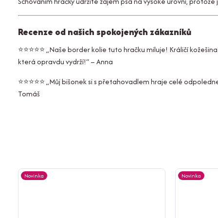
Schováním hračky udržíte zájem psa na vysoké úrovni, protože ji 
Recenze od našich spokojených zákazníků
⭐⭐⭐⭐⭐
„Naše border kolie tuto hračku miluje! Králičí kožešin
která opravdu vydrží!“
– Anna
⭐⭐⭐⭐⭐
„Můj bišonek si s přetahovadlem hraje celé odpoledne
Tomáš
Novinka
Novinka