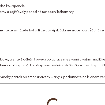
nebo kokršpanělé.
tlamy a zajišťovaly pohodlné uchopení během hry.
ně
, takže si můžete být jistí, že do něj vkládáme srdce i duši. Žádná sé
bava, ale také důležitý prvek spolupráce mezi vámi a vaším mazlíčk
měna nebo pomůcka při výcviku poslušnosti. Stačí ji schovat a použít
tyřnohý parťák příjemně unavený – a vy si pochutnáte na klidném več