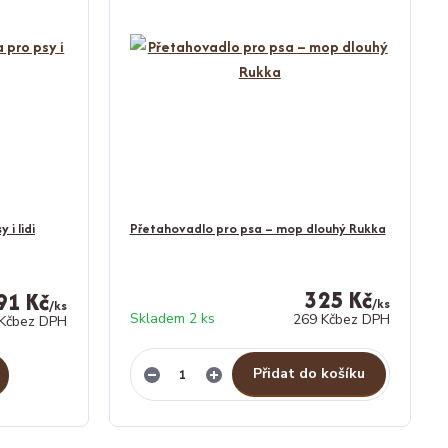
 i lidi
Přetahovadlo pro psa – mop dlouhý Rukka
325 Kč
91 Kč
/
ks
/
ks
Skladem 2 ks
269 Kč
bez DPH
Kč
bez DPH
Přidat do košíku