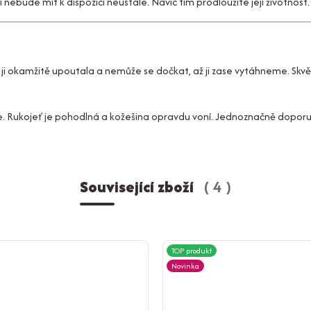
nebude mít k dispozici neustále. Navíc tím prodloužíte její životnost.
a ji okamžitě upoutala a nemůže se dočkat, až ji zase vytáhneme. Skvě
. Rukojeť je pohodlná a kožešina opravdu voní. Jednoznačně doporuč
Související zboží
4
TOP produkt
Novinka