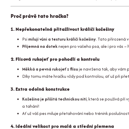
Proč právě tato hračka?
1. Nepřekonatelná přitažlivost králičí kožešiny
Psi
milují vůni a texturu králičí kožešiny
. Tato přirozená v
Příjemná na dotek
nejen pro vašeho psa, ale i pro vás 
2. Flísová rukojeť pro pohodlí a kontrolu
Měkká a pevná rukojeť z flísu
je navržena tak, aby vám pa
Díky tomu máte hračku vždy pod kontrolou, ať už při pře
3. Extra odolná konstrukce
Kožešina je přišitá technickou nití
, která se používá při 
a tahání!
Ať už váš pes miluje přetahování nebo trénink poslušnos
4. Ideální velikost pro malá a střední plemena