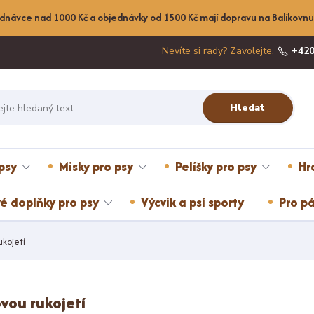
dnávce nad 1000 Kč a objednávky od 1500 Kč mají dopravu na Balíkov
Nevíte si rady? Zavolejte.
+420
Hledat
psy
Misky pro psy
Pelíšky pro psy
Hr
é doplňky pro psy
Výcvik a psí sporty
Pro pá
ukojetí
ovou rukojetí