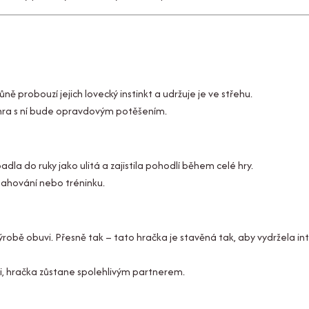
ůně probouzí jejich lovecký instinkt a udržuje je ve střehu.
– hra s ní bude opravdovým potěšením.
dla do ruky jako ulitá a zajistila pohodlí během celé hry.
tahování nebo tréninku.
výrobě obuvi. Přesně tak – tato hračka je stavěná tak, aby vydržela int
ti, hračka zůstane spolehlivým partnerem.