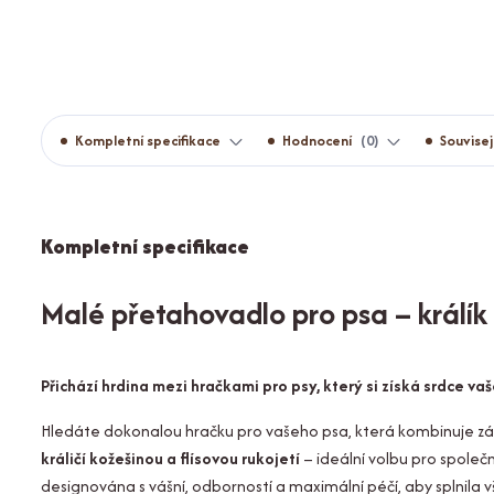
Kompletní specifikace
Hodnocení
0
Souvisej
Kompletní specifikace
Malé přetahovadlo pro psa – králík s
Přichází hrdina mezi hračkami pro psy, který si získá srdce vaš
Hledáte
dokonalou
hračku pro vašeho psa, která kombinuje z
králičí kožešinou a flísovou rukojetí
– ideální volbu pro společn
designována s vášní, odborností a maximální péčí, aby splnil