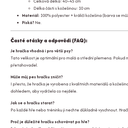
Celková délka: 40–45 cm
Délka části s kožešinou: 10 cm
Materiál:
100% polyester + králičí kožešina (barva se může 
Píská?
Ne.
Časté otázky a odpovědi (FAQ):
Je hračka vhodná i pro větší psy?
Tato velikost je optimální pro malá a střední plemena. Pokud 
přetahovadel.
Může můj pes hračku zničit?
I přesto, že hračka je vyrobena z kvalitních materiálů a kožeši
dohledem, aby vydržela co nejdéle.
Jak se o hračku starat?
Po každé hře nebo tréninku ji nechte důkladně vyschnout. Hrač
Proč je důležité hračku schovávat po hře?