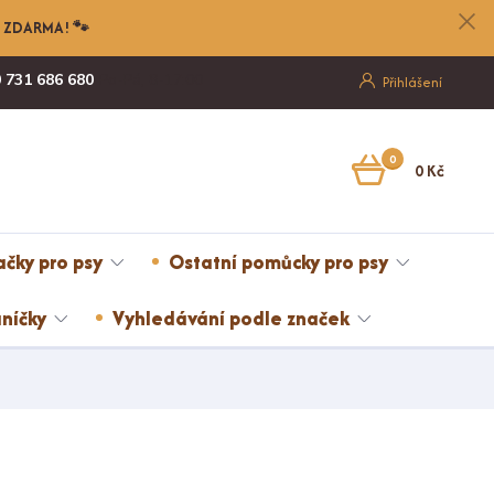
nu ZDARMA! 🐾
 731 686 680
Po-Pá, 8-17:00
Přihlášení
0
0 Kč
ačky pro psy
Ostatní pomůcky pro psy
níčky
Vyhledávání podle značek