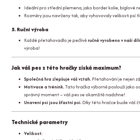
Ideální pro střední plemena, jako border kolie, bíglové 
Rozměry jsou navrženy tak, aby vyhovovaly velikosti psí 
5. Ruční výroba
Každé přetahovadlo je pečlivě
ručně vyrobeno v naší díl
výroba!
Jak váš pes z této hračky získá maximum?
Společná hra zlepšuje váš vztah.
Přetahování je nejen zá
Motivace a trénink.
Tato hračka výborně poslouží jako od
správný moment – váš pes se okamžitě nadchne!
Unavení psi jsou šťastní psi.
Díky této hračce bude váš č
Technické parametry
Velikost: