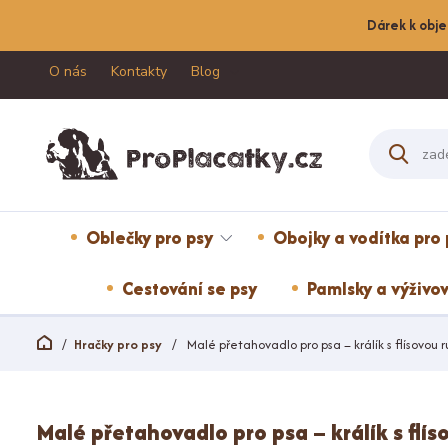
Dárek k obje
O nás
Kontakty
Blog
Oblečky pro psy
Obojky a vodítka pro 
Cestování se psy
Pamlsky a výživov
Hračky pro psy
Malé přetahovadlo pro psa – králík s flísovou r
Malé přetahovadlo pro psa – králík s flís