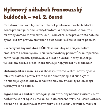
Nylonový náhubek Francouzský
buldoček – vel. 2, černá
Představujeme vám Nylonový náhubek pro Francouzského buldočka.
Tento produkt je esencí kvality, komfortu a bezpečnosti, kterou váš
milovaný domácí mazlíček zaslouží. Přemýšlíte, proč právě tento náhubek
by měl být tím pravým pro vašeho buldočka? Pojďme se na to podívat.
Ručně vyráběný náhubek z ČR:
Naše náhubky nejsou jen dalším
produktem z běžné výroby. Jsou ručně vyráběny přímo v České republice,
což zaručuje precizní zpracování a důraz na detail. Každý kousek je
výsledkem pečlivé práce, která zaručuje nejvyšší kvalitu a odolnost.
Materiály, které mluví za všechno:
Využíváme kvalitní pevný nylon a
robustní plastové přezky, které se snadno zapínají a dlouho vydrží.
Náhubek je vysoce odolný a navržen tak, aby zvládl i ty nejdivočejší
výpravy vašeho pejska.
Ergonomie a komfort:
Víme, jak je důležité, aby náhubek vašemu psovi
perfektně seděl. Ujistili jsme se, že je dostatečně volný na lícních kostech,
aby netlačil a umožňoval otevřít tlamu pro dýchání, olíznutí čumáku či