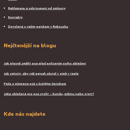
Reklamace a odstoupení od smlouvy
Kontakty
Dovolená s vaším pejskem v Rakousku
Nejčtenější na blogu
Jak přesně změřit psa před pořízením psího oblečení
Jak zajistit, aby váš pejsek zůstal v zimě v teple
Péče o plemena psů s krátkým čenichem
Jaké oblečené pro psa zvolit – bundu, mikinu nebo svetr?
Kde nás najdete