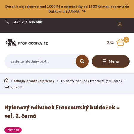
Dárek k objednávce nad 1000 Kč a objednávky od 1500 Kč mají dopravu na
Balíkovnu ZDARMA! 🐾
+420 731 686 680
Po-Pá, 8-17:00
0
0 Kč
Menu
Obojky a vodítka pro psy
Nylonový náhubek Francouzský buldoček –
vel. 2, černá
Nylonový náhubek Francouzský buldoček –
vel. 2, černá
Novinka