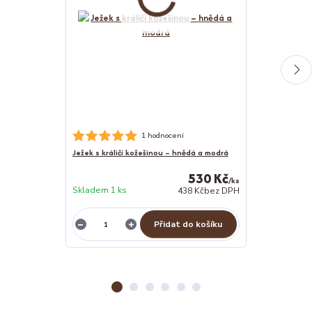
Nerezová psí m
1 hodnocení
Ježek s králičí kožešinou – hnědá a modrá
530 Kč
/
ks
Skladem 1 ks
438 Kč
bez DPH
Skladem 1 ks
Přidat do košíku
Z