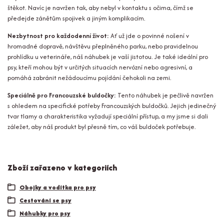
štěkot. Navíc je navržen tak, aby nebyl v kontaktu s očima, čímž se
předejde zánětům spojivek a jiným komplikacím.
Nezbytnost pro každodenní život:
Ať už jde o povinné nošení v
hromadné dopravě, návštěvu přeplněného parku, nebo pravidelnou
prohlídku u veterináře, náš náhubek je vaší jistotou. Je také ideální pro
psy, kteří mohou být v určitých situacích nervózní nebo agresivní, a
pomáhá zabránit nežádoucímu pojídání čehokoli na zemi.
Speciálně pro Francouzské buldočky:
Tento náhubek je pečlivě navržen
s ohledem na specifické potřeby Francouzských buldočků. Jejich jedinečný
tvar tlamy a charakteristika vyžadují speciální přístup, a my jsme si dali
záležet, aby náš produkt byl přesně tím, co váš buldoček potřebuje.
Zboží zařazeno v kategoriích
Obojky a vodítka pro psy
Cestování se psy
Náhubky pro psy