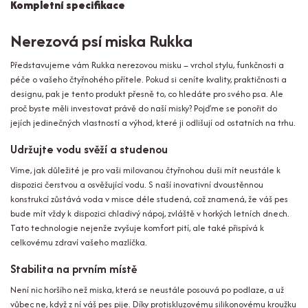
Kompletní specifikace
Nerezová psí miska Rukka
Představujeme vám Rukka nerezovou misku – vrchol stylu, funkčnosti a
péče o vašeho čtyřnohého přítele. Pokud si ceníte kvality, praktičnosti a
designu, pak je tento produkt přesně to, co hledáte pro svého psa. Ale
proč byste měli investovat právě do naší misky? Pojďme se ponořit do
jejích jedinečných vlastností a výhod, které ji odlišují od ostatních na trhu.
Udržujte vodu svěží a studenou
Víme, jak důležité je pro vaši milovanou čtyřnohou duši mít neustále k
dispozici čerstvou a osvěžující vodu. S naší inovativní dvoustěnnou
konstrukcí zůstává voda v misce déle studená, což znamená, že váš pes
bude mít vždy k dispozici chladivý nápoj, zvláště v horkých letních dnech.
Tato technologie nejenže zvyšuje komfort pití, ale také přispívá k
celkovému zdraví vašeho mazlíčka.
Stabilita na prvním místě
Není nic horšího než miska, která se neustále posouvá po podlaze, a už
vůbec ne, když z ní váš pes pije. Díky protiskluzovému silikonovému kroužku