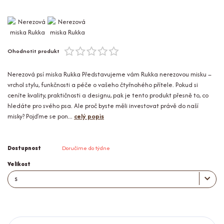
Ohodnotit produkt
Nerezová psí miska Rukka Představujeme vám Rukka nerezovou misku –
vrchol stylu, funkčnosti a péče o vašeho čtyřnohého přítele. Pokud si
ceníte kvality, praktičnosti a designu, pak je tento produkt přesně to, co
hledáte pro svého psa. Ale proč byste měli investovat právě do naší
misky? Pojďme se pon...
celý popis
Dostupnost
Doručíme do týdne
Velikost