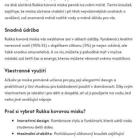
na dně zůstává Rukka kovová miska pevně na svém místě. Tento kroužek
zajišťuje, že miska zůstane stabilní i při těch nejvášnivějších snahách o
osvěžení, což znamená méně rozlité vody a méně úklidu pro vás.
Snadná údržba
Rukka kovová miska vás nezklame ani v oblasti údržby. Vyrobená z kvalitní
nerezové oceli (95% SS) s doplňkem silikonu (5%) je nejen odolná, ale
také snadno omyvatelná. A co víc, můžete ji pohodlně mýt v myčce
nádobí, což šetří čas a energii, kterou můžete věnovat svému mazlíčkovi.
Všestranné využití
Ačkoliv je miska primárně určena pro psy, její elegantní design a
praktičnost ji činí vhodnou pro každodenní použití v domácnosti. Díky svým
vlastnostem je ideální i pro děti a dospělé, ať už ji použijete na vodu, led
nebo jiné osvěžující nápoje.
Proč si vybrat Rukka kovovou misku?
Inovativní design
: Kombinace stylu a funkčnosti, která udrží vodu
studenou delší dobu.
Maximální stabilita
: Protiskluzový silikonový kroužek zajišťující