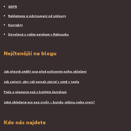
GDPR
Reklamace a odstoupení od smlouvy
Kontakty
Dovolená s vaším pejskem v Rakousku
Nejčtenější na blogu
Jak přesně změřit psa před pořízením psího oblečení
Jak zajistit, aby váš pejsek zůstal v zimě v teple
Péče o plemena psů s krátkým čenichem
Jaké oblečené pro psa zvolit – bundu, mikinu nebo svetr?
Kde nás najdete