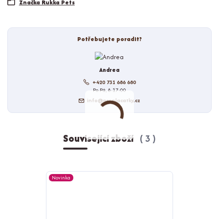
Značka Rukka Pets
Potřebujete poradit?
Andrea
+420 731 686 680
Po-Pá, 8-17:00
info@proplacatky.cz
Související zboží
3
Novinka
Novinka