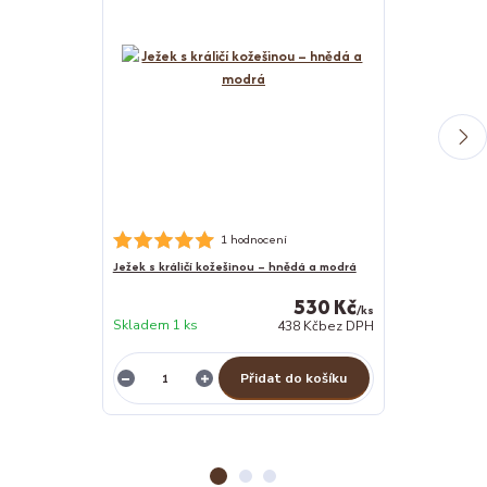
Psí osuška Ruk
1 hodnocení
Ježek s králičí kožešinou – hnědá a modrá
530 Kč
/
ks
Skladem 1 ks
skladem 2 ks
438 Kč
bez DPH
Přidat do košíku