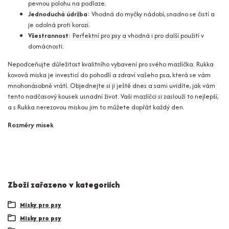
pevnou polohu na podlaze.
Jednoduchá údržba
: Vhodná do myčky nádobí, snadno se čistí a
je odolná proti korozi.
Všestrannost
: Perfektní pro psy a vhodná i pro další použití v
domácnosti.
Nepodceňujte důležitost kvalitního vybavení pro svého mazlíčka. Rukka
kovová miska je investicí do pohodlí a zdraví vašeho psa, která se vám
mnohonásobně vrátí. Objednejte si ji ještě dnes a sami uvidíte, jak vám
tento nadčasový kousek usnadní život. Vaši mazlíčci si zaslouží to nejlepší,
a s Rukka nerezovou miskou jim to můžete dopřát každý den.
Rozměry misek
Zboží zařazeno v kategoriích
Misky pro psy
Misky pro psy