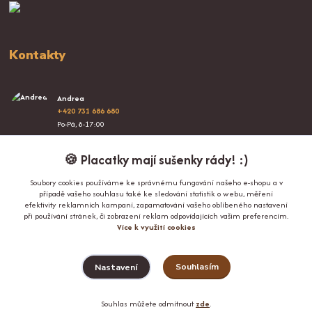
Kontakty
Andrea
+420 731 686 680
Po-Pá, 8-17:00
info@proplacatky.cz
🍪 Placatky mají sušenky rády! :)
Soubory cookies používáme ke správnému fungování našeho e-shopu a v
případě vašeho souhlasu také ke sledování statistik o webu, měření
efektivity reklamních kampaní, zapamatování vašeho oblíbeného nastavení
při používání stránek, či zobrazení reklam odpovídajících vašim preferencím.
Více k využití cookies
Upravit sběr cookies.
Souhlasím
Nastavení
© Copyright 2024-2026 ProPlacatky.cz
Souhlas můžete odmítnout
zde
.