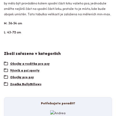
by mělo být prováděno kolem spodní části krku vašeho psa, jednoduše
změřte nejširší část na spodní části krku, protože to je místo, kde bude
obojek umístěn. Tato tabulka velikostí je založena na měřeních min-max.
M: 36-54 cm
L: 43
-72 cm
Zboží zařazeno v kategoriích
Obojky a vodítka pro psy
Výcvik a psí sporty
Obojky pro psy
Značka BullyBillows
Potřebujete poradit?