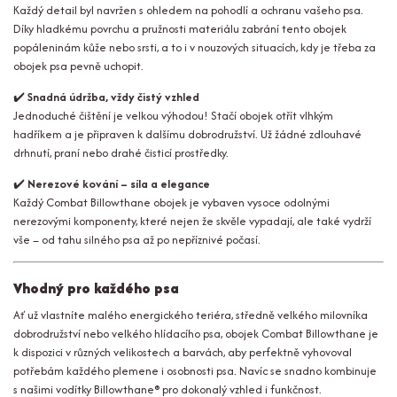
Každý detail byl navržen s ohledem na pohodlí a ochranu vašeho psa.
Díky hladkému povrchu a pružnosti materiálu zabrání tento obojek
popáleninám kůže nebo srsti, a to i v nouzových situacích, kdy je třeba za
obojek psa pevně uchopit.
✔️
Snadná údržba, vždy čistý vzhled
Jednoduché čištění je velkou výhodou! Stačí obojek otřít vlhkým
hadříkem a je připraven k dalšímu dobrodružství. Už žádné zdlouhavé
drhnutí, praní nebo drahé čisticí prostředky.
✔️
Nerezové kování – síla a elegance
Každý Combat Billowthane obojek je vybaven vysoce odolnými
nerezovými komponenty, které nejen že skvěle vypadají, ale také vydrží
vše – od tahu silného psa až po nepříznivé počasí.
Vhodný pro každého psa
Ať už vlastníte malého energického teriéra, středně velkého milovníka
dobrodružství nebo velkého hlídacího psa, obojek Combat Billowthane je
k dispozici v různých velikostech a barvách, aby perfektně vyhovoval
potřebám každého plemene i osobnosti psa. Navíc se snadno kombinuje
s našimi vodítky Billowthane® pro dokonalý vzhled i funkčnost.