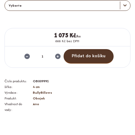
1 075 Kč
/
ks
888 Kč
bez DPH
Přidat do košíku
Číslo produktu:
OB009991
šířka:
4 cm
Výrobce:
BullyBillows
Produkt:
Obojek
Vhodnost do
Ano
vody: