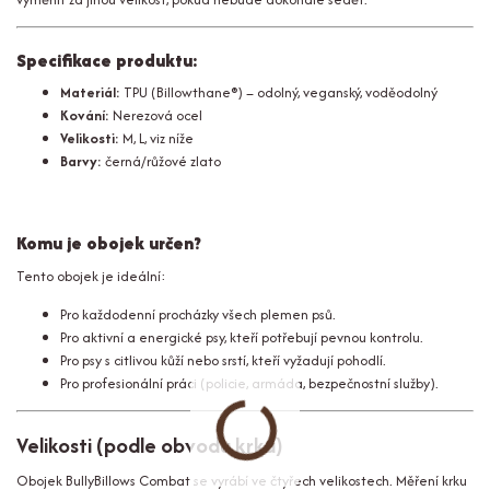
Specifikace produktu:
Materiál:
TPU (Billowthane®) – odolný, veganský, voděodolný
Kování:
Nerezová ocel
Velikosti:
M, L, viz níže
Barvy:
černá/růžové zlato
Komu je obojek určen?
Tento obojek je ideální:
Pro každodenní procházky všech plemen psů.
Pro aktivní a energické psy, kteří potřebují pevnou kontrolu.
Pro psy s citlivou kůží nebo srstí, kteří vyžadují pohodlí.
Pro profesionální práci (policie, armáda, bezpečnostní služby).
Velikosti (podle obvodu krku)
Obojek BullyBillows Combat se vyrábí ve čtyřech velikostech. Měření krku