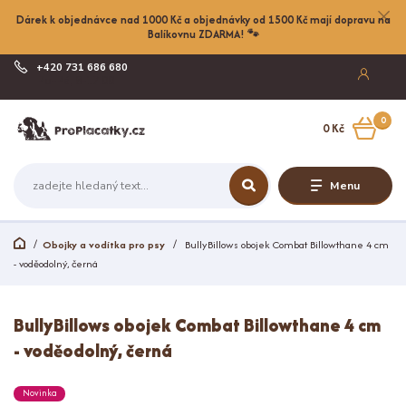
Dárek k objednávce nad 1000 Kč a objednávky od 1500 Kč mají dopravu na
Balíkovnu ZDARMA! 🐾
+420 731 686 680
Po-Pá, 8-17:00
0
0 Kč
Menu
Obojky a vodítka pro psy
BullyBillows obojek Combat Billowthane 4 cm
- voděodolný, černá
BullyBillows obojek Combat Billowthane 4 cm
- voděodolný, černá
Novinka