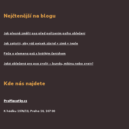
Nejčtenější na blogu
Jak přesně změřit psa před pořízením psího oblečení
Jak zajistit, aby váš pejsek zůstal v zimě v teple
Péče o plemena psů s krátkým čenichem
Jaké oblečené pro psa zvolit – bundu, mikinu nebo svetr?
Kde nás najdete
ProPlacatky.cz
K hádku 1576/12, Praha 10, 107 00