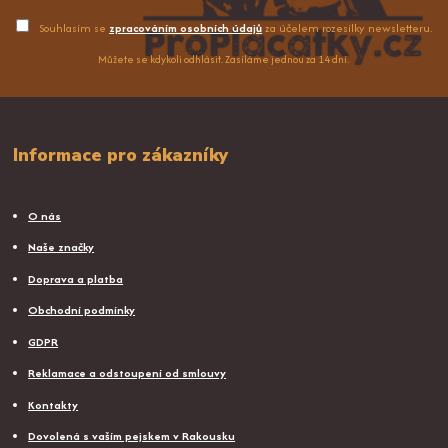
Souhlasím se
zpracováním osobních údajů
za účelem rozesílky newsletteru.
Můžete se kdykoli odhlásit. Zasíláme jednou za 14 dní.
Informace pro zákazníky
O nás
Naše značky
Doprava a platba
Obchodní podmínky
GDPR
Reklamace a odstoupení od smlouvy
Kontakty
Dovolená s vaším pejskem v Rakousku