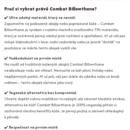
Proč si vybrat právě Combat Billowthane?
✔️
Ultra odolný materiál, který se nezničí
Zapomeňte na poškozené obojky nebo popraskané kůže – Combat
Billowthane je vyroben z našeho vlastního značkového TPU materiálu,
který je extrémně pevný, odolný proti roztržení a opotřebení. Ať už váš pes
miluje dobrodružství v lese, vodní radovánky nebo je prostě "drsňák" na
procházce ve městě, tento obojek vydrží vše.
✔️
Voděodolnost na prvním místě
Na rozdíl od tradičních kožených obojků Combat Billowthane
neabsorbuje vodu ani vlhkost. Nemusíte se bát plísní, hniloby nebo
nepříjemných pachů. Ať už prší, váš pes skáče do rybníka nebo se brodí
sněhem – tento obojek zůstane jako nový.
✔️
Veganská alternativa bez kompromisů
Chcete dopřát svému mazlíčkovi to nejlepší, ale zároveň hledáte etickou
alternativu ke kůži? Combat Billowthane je 100% veganský, přitom si
zachovává všechny benefity kůže. Je pevný, pružný a zároveň ohleduplný
k přírodě.
✔️
Bezpečnost na prvním místě