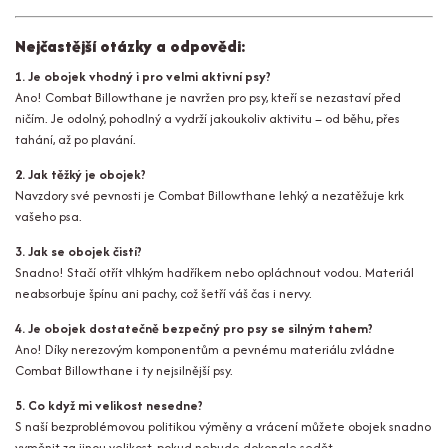
Nejčastější otázky a odpovědi:
1. Je obojek vhodný i pro velmi aktivní psy?
Ano! Combat Billowthane je navržen pro psy, kteří se nezastaví před
ničím. Je odolný, pohodlný a vydrží jakoukoliv aktivitu – od běhu, přes
tahání, až po plavání.
2. Jak těžký je obojek?
Navzdory své pevnosti je Combat Billowthane lehký a nezatěžuje krk
vašeho psa.
3. Jak se obojek čistí?
Snadno! Stačí otřít vlhkým hadříkem nebo opláchnout vodou. Materiál
neabsorbuje špínu ani pachy, což šetří váš čas i nervy.
4. Je obojek dostatečně bezpečný pro psy se silným tahem?
Ano! Díky nerezovým komponentům a pevnému materiálu zvládne
Combat Billowthane i ty nejsilnější psy.
5. Co když mi velikost nesedne?
S naší bezproblémovou politikou výměny a vrácení můžete obojek snadno
vyměnit za jinou velikost, pokud nebude dokonale sedět.