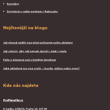
Kontakty
Dovolená s vaším pejskem v Rakousku
Nejčtenější na blogu
Jak přesně změřit psa před pořízením psího oblečení
Jak zajistit, aby váš pejsek zůstal v zimě v teple
Péče o plemena psů s krátkým čenichem
Jaké oblečené pro psa zvolit – bundu, mikinu nebo svetr?
Kde nás najdete
ProPlacatky.cz
K hádku 1576/12, Praha 10, 107 00