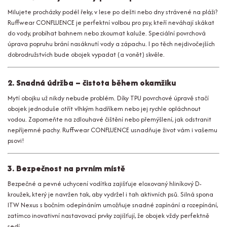
Milujete procházky podél řeky, v lese po dešti nebo dny strávené na pláži?
Ruffwear CONFLUENCE je perfektní volbou pro psy, kteří neváhají skákat
do vody, probíhat bahnem nebo zkoumat kaluže. Speciální povrchová
úprava popruhu brání nasáknutí vody a zápachu. I po těch nejdivočejších
dobrodružstvích bude obojek vypadat (a vonět) skvěle.
2. Snadná údržba – čistota během okamžiku
Mytí obojku už nikdy nebude problém. Díky TPU povrchové úpravě stačí
obojek jednoduše otřít vlhkým hadříkem nebo jej rychle opláchnout
vodou. Zapomeňte na zdlouhavé čištění nebo přemýšlení, jak odstranit
nepříjemné pachy. Ruffwear CONFLUENCE usnadňuje život vám i vašemu
psovi!
3. Bezpečnost na prvním místě
Bezpečné a pevné uchycení vodítka zajišťuje eloxovaný hliníkový D-
kroužek, který je navržen tak, aby vydržel i tah aktivních psů. Silná spona
ITW Nexus s bočním odepínáním umožňuje snadné zapínání a rozepínání,
zatímco inovativní nastavovací prvky zajišťují, že obojek vždy perfektně
sedí.