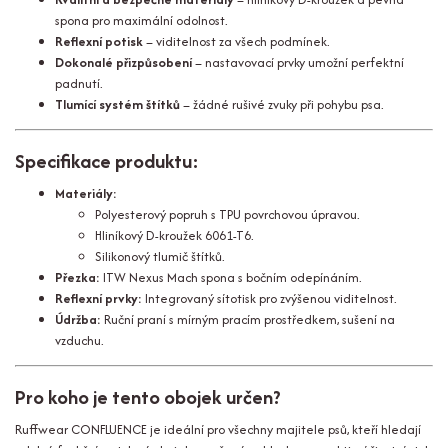
spona pro maximální odolnost.
Reflexní potisk
– viditelnost za všech podmínek.
Dokonalé přizpůsobení
– nastavovací prvky umožní perfektní
padnutí.
Tlumící systém štítků
– žádné rušivé zvuky při pohybu psa.
Specifikace produktu:
Materiály:
Polyesterový popruh s TPU povrchovou úpravou.
Hliníkový D-kroužek 6061-T6.
Silikonový tlumič štítků.
Přezka:
ITW Nexus Mach spona s bočním odepínáním.
Reflexní prvky:
Integrovaný sítotisk pro zvýšenou viditelnost.
Údržba:
Ruční praní s mírným pracím prostředkem, sušení na
vzduchu.
Pro koho je tento obojek určen?
Ruffwear CONFLUENCE je ideální pro všechny majitele psů, kteří hledají