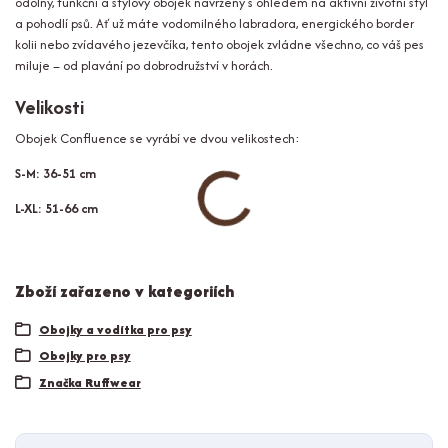
odolný, funkční a stylový obojek navržený s ohledem na aktivní životní styl
a pohodlí psů. Ať už máte vodomilného labradora, energického border
kolii nebo zvídavého jezevčíka, tento obojek zvládne všechno, co váš pes
miluje – od plavání po dobrodružství v horách.
Velikosti
Obojek Confluence se vyrábí ve dvou velikostech:
S-M:
36-51 cm
L-XL:
51-66 cm
Zboží zařazeno v kategoriích
Obojky a vodítka pro psy
Obojky pro psy
Značka Ruffwear