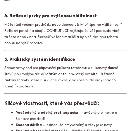
4. Reflexní prvky pro zvýšenou viditelnost
Máte rádi večerní procházky nebo dobrodružství při špatné viditelnosti?
Reflexní potisk na obojku CONFLUENCE zajišťuje, že váš pes bude vidět i
za šera nebo v noci. Bezpečí vašeho mazlíčka bylo při designu tohoto
obojku nejvyšší prioritou.
5. Praktický systém identifikace
Samostatný bod pro připevnění průkazu totožnosti a silikonový tlumič
štítků jsou malým, ale důležitým detailem, který oceníte. Už žádné
cinkání známky, které ruší klidné chvíle, a váš pes bude vždy snadno
identifikovatelný.
Klíčové vlastnosti, které vás přesvědčí:
Voděodolný a odolný proti zápachu
– navržený pro mokré a
špinavé prostředí.
Snadná údržba
– jednoduše omyvatelný a vždy jako nový.
Kvalitní a bezpečné materiály
– hliníkový D-kroužek a pevná