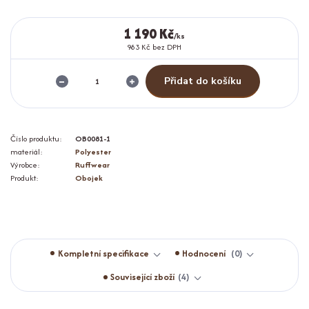
1 190 Kč
/
ks
983 Kč
bez DPH
Přidat do košíku
Číslo produktu:
OB0081-1
materiál:
Polyester
Výrobce:
Ruffwear
Produkt:
Obojek
Kompletní specifikace
Hodnocení
0
Související zboží
4