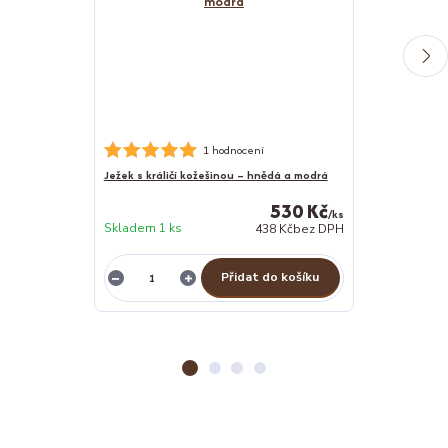
Nerezová psí m
1 hodnocení
Ježek s králičí kožešinou – hnědá a modrá
530 Kč
/
ks
Skladem 1 ks
438 Kč
bez DPH
Skladem 1 ks
Přidat do košíku
Z