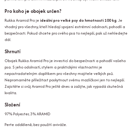
Pro koho je obojek určen?
Rukka Aramid Pro je
ideální pro velké psy do hmotnosti 100 kg
. Je
vhodný pro všechny, kteří hledají spojení extrémní odolnosti, pohodlí a
bezpečnosti. Pokud chcete pro svého psa to nejlepší, pak už nehledejte
dál.
Shrnutí
Obojek Rukka Aramid Pro je investicí do bezpečnosti a pohodlí vašeho
psa. S jeho odolností, stylem a praktickými vlastnostmi je
nepostradatelným doplňkem pro všechny majitele velkých psů.
Nepromarněte příležitost poskytnout svému mazlíčkovi jen to nejlepší.
Zajistěte si svůj Aramid Pro ještě dnes a zažijte, jak vypadá skutečná
kvalita.
Složení
97% Polyester, 3% ARAMID
Perte odděleně, bez použití aviváže.