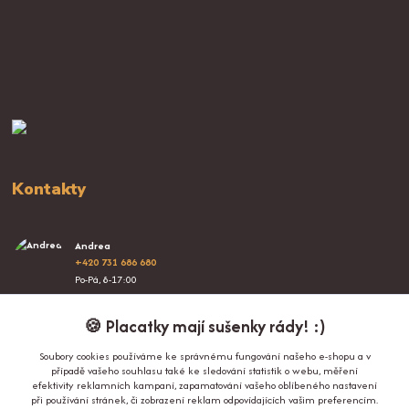
Kontakty
Andrea
+420 731 686 680
Po-Pá, 8-17:00
info@proplacatky.cz
🍪 Placatky mají sušenky rády! :)
Soubory cookies používáme ke správnému fungování našeho e-shopu a v
případě vašeho souhlasu také ke sledování statistik o webu, měření
efektivity reklamních kampaní, zapamatování vašeho oblíbeného nastavení
při používání stránek, či zobrazení reklam odpovídajících vašim preferencím.