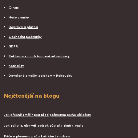
O nás
Naše značky
Doprava a platba
Obchodní podmínky
GDPR
Reklamace a odstoupení od smlouvy
Kontakty
Dovolená s vaším pejskem v Rakousku
Nejčtenější na blogu
Jak přesně změřit psa před pořízením psího oblečení
Jak zajistit, aby váš pejsek zůstal v zimě v teple
Péče o plemena psů s krátkým čenichem