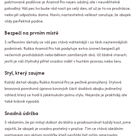
polstrované podšívce je Aramid Pro nejen odolný, ale i neuvěřitelně
pohodlný. Váš pes ho bude rád nosit po celý den, ať už je to na procházce,
nebo při odpočinku doma. Navíc, nastavitelná velikost zaručuje, že obojek
vždy perfektně padne.
Bezpečí na prvním místě
S reflexními detaily se váš pes stává viditelnější i za těch nejtemnějších
podmínek. Rukka Aramid Pro tak poskytuje extra úroveň bezpečí při
večerních procházkách nebo během zamlžených dnů. Už žádné starosti,
jestli je váš čtyřnohý přítel snadno vidět v hustém provozu nebo šeru.
Styl, který zaujme
Každý detail obojku Rukka Aramid Pro je pečlivě promyšlený. Stylová
bronzová povrchová úprava kovových částí dodává obojku jedinečný
vzhled, který se hodí k jakémukoliv psímu stylu. Nejenže je praktický, ale
také krásně vypadá.
Snadná údržba
S vědomím, že psi milují skákat do bláta a prozkoumávat každý kout, jsme
zajistili, že obojek je snadno pratelný v pračce. Tím se stává ideálním
partnerem pro aktivní mazlíčky, kteří nechtějí být ničím omezováni.