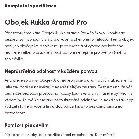
Kompletní specifikace
Obojek Rukka Aramid Pro
Představujeme vám Obojek Rukka Aramid Pro – špičkovou kombinaci
bezpečnosti, pohodlí a stylu pro vašeho čtyřnohého miláčka. Tento obojek
není jen obyčejným doplňkem; je to esenciální výbava pro každého
majitele velkého psa, který touží po tom nejlepším pro svého věrného
společníka.
Neprůstřelná odolnost v každém pohybu
Ano, čtete správně. Obojek Aramid Pro využívá aramidová vlákna, stejná
jako ta, která se nacházejí v neprůstřelných vestách. To znamená, že váš
pes může bez obav prozkoumat každý kout světa a vy můžete být klidní s
vědomím, že má kolem krku něco skutečně odolného. Je navržen tak, aby
vydržel i ty nejdivočejší hry a dobrodružství, a to bez kompromisů na
bezpečnosti.
Komfort především
Nikdo nechce, aby jeho mazlíček trpěl nepohodlím. Díky měkké