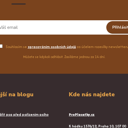
Přihlási
Souhlasím se
zpracováním osobních údajů
za účelem rozesílky newsletteru
Můžete se kdykoli odhlásit. Zasíláme jednou za 14 dní.
jší na blogu
Kde nás najdete
řit psa před pořízením psího
ProPlacatky.cz
K hádku 1576/12, Praha 10, 107 00