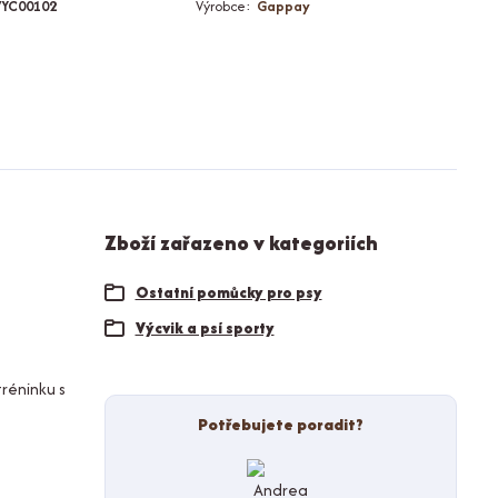
VYC00102
Výrobce:
Gappay
Zboží zařazeno v kategoriích
Ostatní pomůcky pro psy
Výcvik a psí sporty
réninku s
Potřebujete poradit?