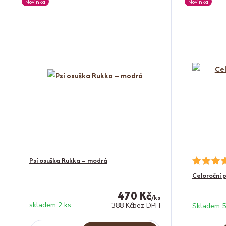
Novinka
Novinka
Psí osuška Rukka – modrá
Celoroční 
470 Kč
/
ks
skladem 2 ks
388 Kč
bez DPH
Skladem 5