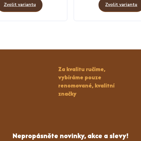
Zvolit variantu
Zvolit variantu
Za kvalitu ručíme,
vybíráme pouze
renomované, kvalitní
značky
Nepropásněte novinky, akce a slevy!