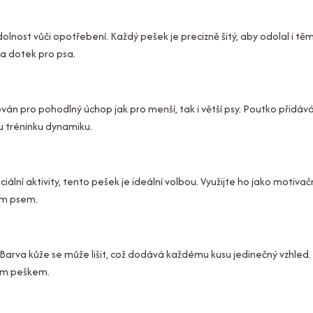
olnost vůči opotřebení. Každý pešek je precizně šitý, aby odolal i tě
na dotek pro psa.
án pro pohodlný úchop jak pro menší, tak i větší psy. Poutko přidává
u tréninku dynamiku.
iální aktivity, tento pešek je ideální volbou. Využijte ho jako motivač
ím psem.
 Barva kůže se může lišit, což dodává každému kusu jedinečný vzhled. V
ním peškem.