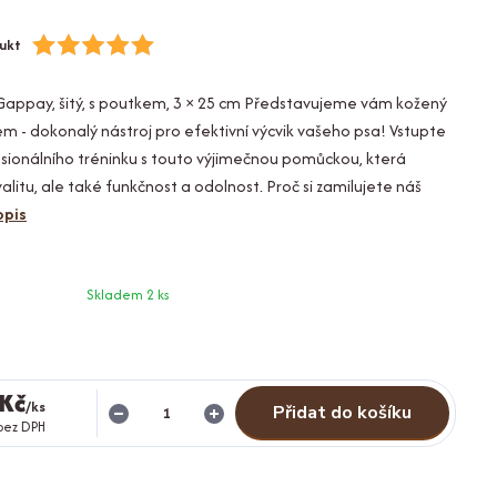
ukt
Gappay, šitý, s poutkem, 3 × 25 cm Představujeme vám kožený
m - dokonalý nástroj pro efektivní výcvik vašeho psa! Vstupte
sionálního tréninku s touto výjimečnou pomůckou, která
valitu, ale také funkčnost a odolnost. Proč si zamilujete náš
opis
Skladem 2 ks
 Kč
/
ks
Přidat do košíku
bez DPH