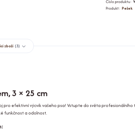
Číslo produktu:
Produkt:
Pešek
ící zboží
3
kem, 3 × 25 cm
pro efektivní výcvik vašeho psa! Vstupte do světa profesionálního t
ké funkčnost a odolnost.
m: