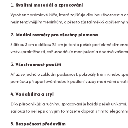
1.
Kvalitní materiál a zpracování
Vyroben z prémiové kůže, která zajišťuje dlouhou životnost a od
nejintenzivnějším tréninkům, a přesto zůstal měkký a příjemný 
2.
Ideální rozměry pro všechny plemena
S šířkou 3 cm a délkou 25 cm je tento pešek perfektně dimenzov
vrstvu praktičnosti, což usnadňuje manipulaci a dodává vašem
3.
Všestrannost použití
Ať už se jedná o základní poslušnost, pokročilý trénink nebo spec
pomůcku při aportování nebo k posílení vazby mezi vámi a vaš
4.
Variabilita a styl
Díky přírodní kůži a ručnímu zpracování je každý pešek unikátní.
zaslouží to nejlepší a vy jim to můžete dopřát s tímto elegant
5.
Bezpečnost především