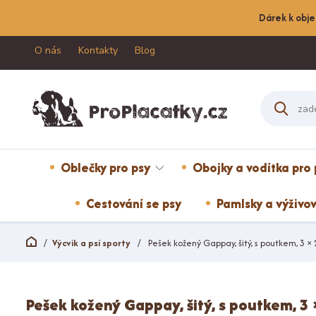
Dárek k obje
O nás
Kontakty
Blog
Oblečky pro psy
Obojky a vodítka pro 
Cestování se psy
Pamlsky a výživov
Výcvik a psí sporty
Pešek kožený Gappay, šitý, s poutkem, 3 ×
Pešek kožený Gappay, šitý, s poutkem, 3