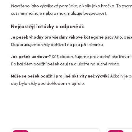
Navrženo jako výcviková pomůcka, nikoliv jako hračka. To zna
což minimalizuje rizika a maximalizuje bezpečnost.
Nejčastější otázky a odpovědi:
Je pešek vhodný pro všechny věkové kategorie psů?
Ano, peše
Doporučujeme vždy dohlížet na psa při tréninku.
Jak pešek udržovat?
Kůži doporučujeme pravidelně ošetřovat p
Po každém použití pešek osušte a uložte na suché místo.
Může se pešek použít i pro jiné aktivity než výcvik?
Ačkoliv je 
aby byla vždy pod dohledem majitele.