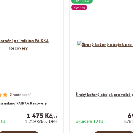
TOP produkt
Novinka
2 hodnocení
Široký kožený obojek pro velké 
psí mikina PAIKKA Recovery
1 475 Kč
6
/
ks
 ks
Skladem 13 ks
1 219 Kč
bez DPH
578 