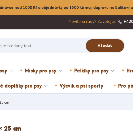
dnávce nad 1000 Kč a objednávky od 1500 Kč mají dopravu na Balíkov
Nevíte si rady? Zavolejte.
+420
Hledat
psy
Misky pro psy
Pelíšky pro psy
Hr
é doplňky pro psy
Výcvik a psí sporty
Pro pá
 25 cm
 × 25 cm