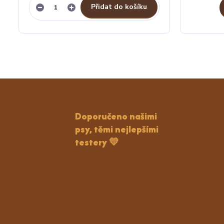
Přidat do košíku
Doporučeno našimi
psy, těmi nejlepšími
testery 💛