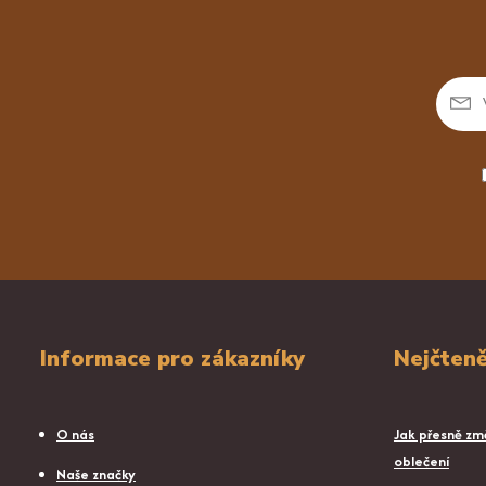
Informace pro zákazníky
Nejčteně
O nás
Jak přesně změ
oblečení
Naše značky