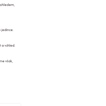
 dohledem,
 jedince.
 a vzhled.
eme však,