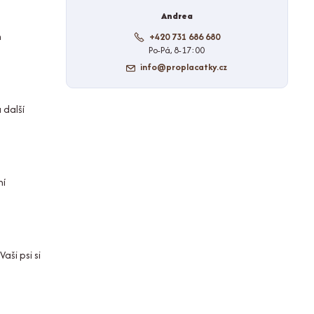
Andrea
m
+420 731 686 680
Po-Pá, 8-17:00
info@proplacatky.cz
 další
ní
aši psi si