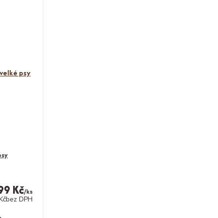
psy
99 Kč
/
ks
Kč
bez DPH