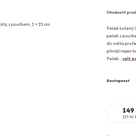
Ohodnotit prod
Pešek kožený 
pešek s poutke
do světa profe
přináší nejen k
Pešek...
celý p
Dostupnost
149
123 Kč