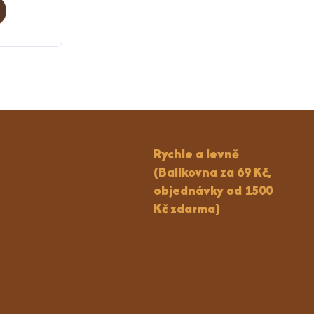
Rychle a levně
(Balíkovna za 69 Kč,
objednávky od 1500
Kč zdarma)