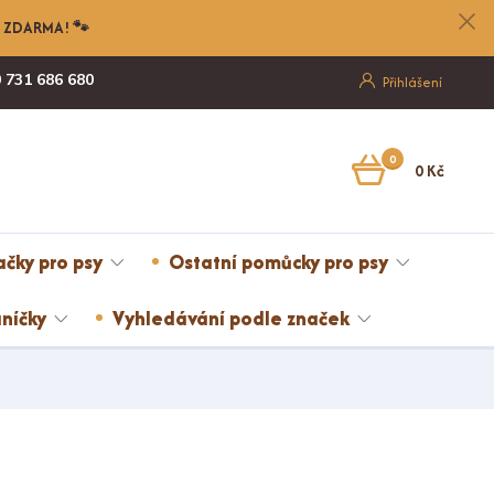
nu ZDARMA! 🐾
 731 686 680
Po-Pá, 8-17:00
Přihlášení
0
0 Kč
ačky pro psy
Ostatní pomůcky pro psy
níčky
Vyhledávání podle značek