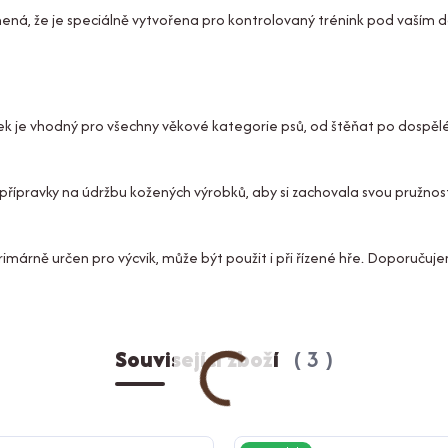
mená, že je speciálně vytvořena pro kontrolovaný trénink pod vaším
k je vhodný pro všechny věkové kategorie psů, od štěňat po dospělé
řípravky na údržbu kožených výrobků, aby si zachovala svou pružnost
primárně určen pro výcvik, může být použit i při řízené hře. Doporučuj
Související zboží
3