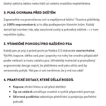
žádný cyklista, běžec nebo řidič už vašeho mazlíčka nepřehlédne.
2. PLNÁ OCHRANA PŘED DEŠTĚM
Zapomeňte na promočenou srst a nepříjemné bláto! Tkanina pláštěnky
je
100% nepromokavá
, a to díky podlepeným hlavním švům. Každý
detail byl navržen tak, aby zaručoval suchý a pohodlný zážitek – i v tom
největším lijáku.
3. VÝJIMEČNÉ POHODLÍ PRO KAŽDÉHO PSA
Každý pes je jiný, a právě proto je Paikka 2.0 dokonale
nastavitelná
.
Výstřih, kapuce, délka zad, pas i popruhy na nohy lze snadno přizpůsobit
podle velikosti a tvaru vašeho psa. Ultralehký materiál a promyšlený
ergonomický design zajistí, že pláštěnka sedí jako ulitá, aniž by
omezovala pohyb. Váš pes si ani nevšimne, že ji má na sobě!
4. PRAKTICKÉ DETAILY, KTERÉ DĚLAJÍ ROZDÍL
Kapuce
chrání hlavu a uši před deštěm.
Zip na zádech
umožňuje snadné a rychlé připevnění postroje.
Síťovaná podšívka
zabraňuje přehřívání a poskytuje perfektní
pohodlí.