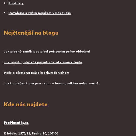
Kontakty
Dovolená s vaším pejskem v Rakousku
Nejčtenější na blogu
Jak přesně změřit psa před pořízením psího oblečení
Jak zajistit, aby váš pejsek zůstal v zimě v teple
Péče o plemena psů s krátkým čenichem
Jaké oblečené pro psa zvolit – bundu, mikinu nebo svetr?
Kde nás najdete
ProPlacatky.cz
K hádku 1576/12, Praha 10, 107 00