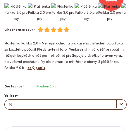
1 875 Kč
Ohodnotit produkt
Pláštěnka Paikka 2.0 – Nejlepší ochrana pro vašeho čtyřnohého parťáka
za každého počasí! Představte si toto: Venku se stmívá, déšť se spouští v
těžkých kapkách a váš pes netrpělivě přešlapuje u dveří, připraven vyrazit
na večerní procházku. Vy ale nemusíte mít žádné obavy. S pláštěnkou
Paikka 2.0 b...
celý popis
Dostupnost
Skladem 1 ks
Velikost