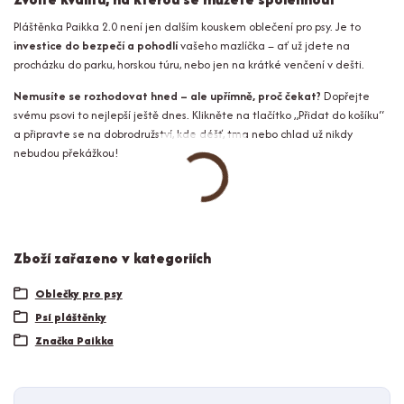
Pláštěnka Paikka 2.0 není jen dalším kouskem oblečení pro psy. Je to
investice do bezpečí a pohodlí
vašeho mazlíčka – ať už jdete na
procházku do parku, horskou túru, nebo jen na krátké venčení v dešti.
Nemusíte se rozhodovat hned – ale upřímně, proč čekat?
Dopřejte
svému psovi to nejlepší ještě dnes. Klikněte na tlačítko „Přidat do košíku“
a připravte se na dobrodružství, kde déšť, tma nebo chlad už nikdy
nebudou překážkou!
Zboží zařazeno v kategoriích
Oblečky pro psy
Psí pláštěnky
Značka Paikka