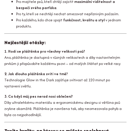
Pro majitele psů, kteří chtějí zajistit
maximální viditelnost a
bezpečí svého parťáka
.
Pro ty, kteří se nechtějí nechat omezovat nepříznivým počasím.
Pro každého, kdo chce spojit
funkčnost, kvalitu a styl
v jednom
produktu.
Nejčastější otázky:
1. Hodí se pláštěnka pro všechny velikosti psů?
Ano, pláštěnka je dostupná v různých velikostech a díky nastavitelným
prvkům ji přizpůsobíte každému psovi – od malých štěňat po velké rasy.
2. Jak dlouho pláštěnka svítí ve tmě?
Technologie Glow in the Dark zajišťuje svítivost až 120 minut po
vystavení světlu.
3. Co když můj pes nerad nosí oblečení?
Díky ultralehkému materiálu a ergonomickému designu si většina psů
zvykne okamžitě. Pláštěnka je navržena tak, aby neomezovala pohyb a
byla co nejpohodlnější.
Zvolte kvalitu, na kterou se můžete spolehnout