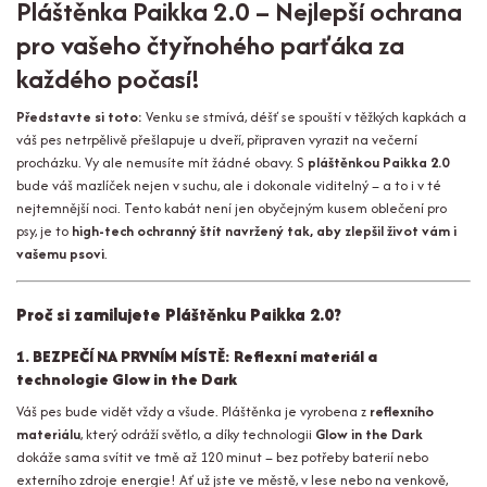
Pláštěnka Paikka 2.0 – Nejlepší ochrana
pro vašeho čtyřnohého parťáka za
každého počasí!
Představte si toto:
Venku se stmívá, déšť se spouští v těžkých kapkách a
váš pes netrpělivě přešlapuje u dveří, připraven vyrazit na večerní
procházku. Vy ale nemusíte mít žádné obavy. S
pláštěnkou Paikka 2.0
bude váš mazlíček nejen v suchu, ale i dokonale viditelný – a to i v té
nejtemnější noci. Tento kabát není jen obyčejným kusem oblečení pro
psy, je to
high-tech ochranný štít navržený tak, aby zlepšil život vám i
vašemu psovi
.
Proč si zamilujete Pláštěnku Paikka 2.0?
1. BEZPEČÍ NA PRVNÍM MÍSTĚ: Reflexní materiál a
technologie Glow in the Dark
Váš pes bude vidět vždy a všude. Pláštěnka je vyrobena z
reflexního
materiálu
, který odráží světlo, a díky technologii
Glow in the Dark
dokáže sama svítit ve tmě až 120 minut – bez potřeby baterií nebo
externího zdroje energie! Ať už jste ve městě, v lese nebo na venkově,