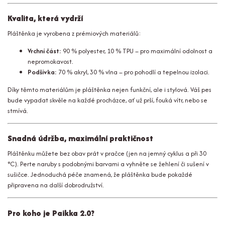
Kvalita, která vydrží
Pláštěnka je vyrobena z prémiových materiálů:
Vrchní část:
90 % polyester, 10 % TPU – pro maximální odolnost a
nepromokavost.
Podšívka:
70 % akryl, 30 % vlna – pro pohodlí a tepelnou izolaci.
Díky těmto materiálům je pláštěnka nejen funkční, ale i stylová. Váš pes
bude vypadat skvěle na každé procházce, ať už prší, fouká vítr, nebo se
stmívá.
Snadná údržba, maximální praktičnost
Pláštěnku můžete bez obav prát v pračce (jen na jemný cyklus a při 30
°C). Perte naruby s podobnými barvami a vyhněte se žehlení či sušení v
sušičce. Jednoduchá péče znamená, že pláštěnka bude pokaždé
připravena na další dobrodružství.
Pro koho je Paikka 2.0?