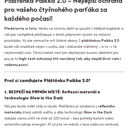
Pláštěnka Paikka 2.0 – Nejlepší ochrana
pro vašeho čtyřnohého parťáka za
každého počasí!
Představte si toto:
Venku se stmívá, déšť se spouští v těžkých kapkách a
váš pes netrpělivě přešlapuje u dveří, připraven vyrazit na večerní
procházku. Vy ale nemusíte mít žádné obavy. S
pláštěnkou Paikka 2.0
bude váš mazlíček nejen v suchu, ale i dokonale viditelný – a to i v té
nejtemnější noci. Tento kabát není jen obyčejným kusem oblečení pro
psy, je to
high-tech ochranný štít navržený tak, aby zlepšil život vám i
vašemu psovi
.
Proč si zamilujete Pláštěnku Paikka 2.0?
1. BEZPEČÍ NA PRVNÍM MÍSTĚ: Reflexní materiál a
technologie Glow in the Dark
Váš pes bude vidět vždy a všude. Pláštěnka je vyrobena z
reflexního
materiálu
, který odráží světlo, a díky technologii
Glow in the Dark
dokáže sama svítit ve tmě až 120 minut – bez potřeby baterií nebo
externího zdroje energie! Ať už jste ve městě, v lese nebo na venkově,