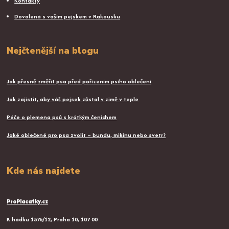
Kontakty
Dovolená s vaším pejskem v Rakousku
Nejčtenější na blogu
Jak přesně změřit psa před pořízením psího oblečení
Jak zajistit, aby váš pejsek zůstal v zimě v teple
Péče o plemena psů s krátkým čenichem
Jaké oblečené pro psa zvolit – bundu, mikinu nebo svetr?
Kde nás najdete
ProPlacatky.cz
K hádku 1576/12, Praha 10, 107 00