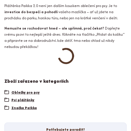
Pláštěnka Paikka 2.0 není jen dalším kouskem oblečení pro psy. Je to
investice do bezpečí a pohodlí
vašeho mazlíčka – ať už jdete na
procházku do parku, horskou túru, nebo jen na krátké venčení v dešti.
Nemusíte se rozhodovat hned – ale upřímně, proč čekat?
Dopřejte
svému psovi to nejlepší ještě dnes. Klikněte na tlačítko „Přidat do košíku“
a připravte se na dobrodružství, kde déšť, tma nebo chlad už nikdy
nebudou překážkou!
Zboží zařazeno v kategoriích
Oblečky pro psy
Psí pláštěnky
Značka Paikka
Potřebujete poradit?