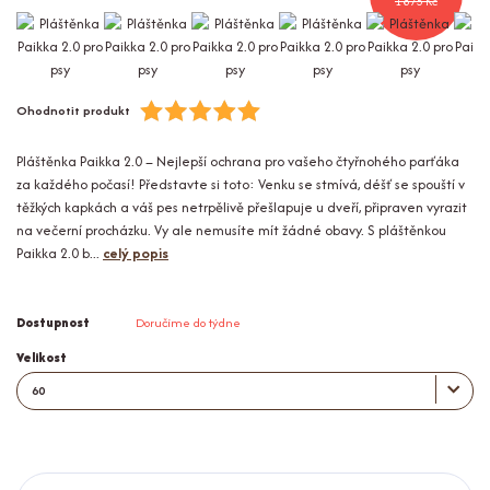
1 875 Kč
Ohodnotit produkt
Pláštěnka Paikka 2.0 – Nejlepší ochrana pro vašeho čtyřnohého parťáka
za každého počasí! Představte si toto: Venku se stmívá, déšť se spouští v
těžkých kapkách a váš pes netrpělivě přešlapuje u dveří, připraven vyrazit
na večerní procházku. Vy ale nemusíte mít žádné obavy. S pláštěnkou
Paikka 2.0 b...
celý popis
Dostupnost
Doručíme do týdne
Velikost