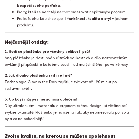
bezpečí svého parťáka
.
Pro ty, kteří se nechtějí nechat omezovat nepříznivým počasím.
Pro každého, kdo chce spojit
funkčnost, kvalitu a styl
v jednom
produktu.
Nejčastější otázky:
1. Hodí se pláštěnka pro všechny velikosti psů?
Ano, pláštěnka je dostupná v různých velikostech a díky nastavitelným
prvkům ji přizpůsobíte každému psovi – od malých štěňat po velké rasy.
2. Jak dlouho pláštěnka svítí ve tmě?
Technologie Glow in the Dark zajišťuje svítivost až 120 minut po
vystavení světlu.
3. Co když můj pes nerad nosí oblečení?
Díky ultralehkému materiálu a ergonomickému designu si většina psů
zvykne okamžitě. Pláštěnka je navržena tak, aby neomezovala pohyb a
byla co nejpohodlnější.
Zvolte kvalitu, na kterou se můžete spolehnout