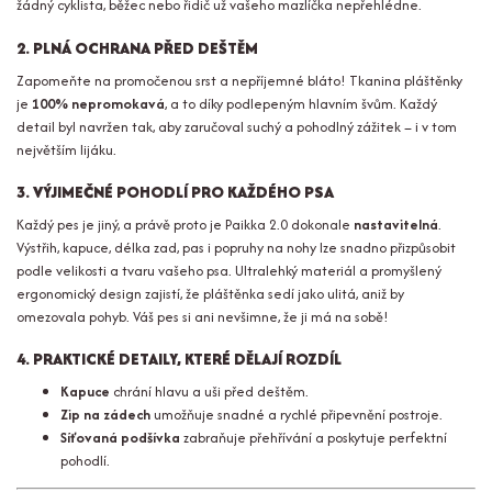
žádný cyklista, běžec nebo řidič už vašeho mazlíčka nepřehlédne.
2. PLNÁ OCHRANA PŘED DEŠTĚM
Zapomeňte na promočenou srst a nepříjemné bláto! Tkanina pláštěnky
je
100% nepromokavá
, a to díky podlepeným hlavním švům. Každý
detail byl navržen tak, aby zaručoval suchý a pohodlný zážitek – i v tom
největším lijáku.
3. VÝJIMEČNÉ POHODLÍ PRO KAŽDÉHO PSA
Každý pes je jiný, a právě proto je Paikka 2.0 dokonale
nastavitelná
.
Výstřih, kapuce, délka zad, pas i popruhy na nohy lze snadno přizpůsobit
podle velikosti a tvaru vašeho psa. Ultralehký materiál a promyšlený
ergonomický design zajistí, že pláštěnka sedí jako ulitá, aniž by
omezovala pohyb. Váš pes si ani nevšimne, že ji má na sobě!
4. PRAKTICKÉ DETAILY, KTERÉ DĚLAJÍ ROZDÍL
Kapuce
chrání hlavu a uši před deštěm.
Zip na zádech
umožňuje snadné a rychlé připevnění postroje.
Síťovaná podšívka
zabraňuje přehřívání a poskytuje perfektní
pohodlí.