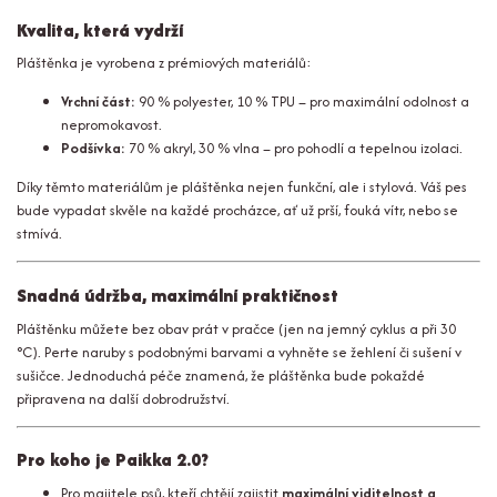
Kvalita, která vydrží
Pláštěnka je vyrobena z prémiových materiálů:
Vrchní část:
90 % polyester, 10 % TPU – pro maximální odolnost a
nepromokavost.
Podšívka:
70 % akryl, 30 % vlna – pro pohodlí a tepelnou izolaci.
Díky těmto materiálům je pláštěnka nejen funkční, ale i stylová. Váš pes
bude vypadat skvěle na každé procházce, ať už prší, fouká vítr, nebo se
stmívá.
Snadná údržba, maximální praktičnost
Pláštěnku můžete bez obav prát v pračce (jen na jemný cyklus a při 30
°C). Perte naruby s podobnými barvami a vyhněte se žehlení či sušení v
sušičce. Jednoduchá péče znamená, že pláštěnka bude pokaždé
připravena na další dobrodružství.
Pro koho je Paikka 2.0?
Pro majitele psů, kteří chtějí zajistit
maximální viditelnost a