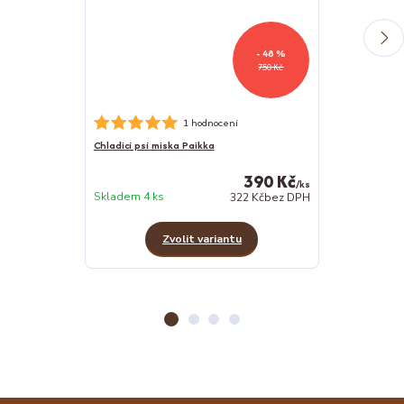
- 48 %
750 Kč
1 hodnocení
Chladicí psí miska Paikka
Ježek s králičí
390 Kč
/
ks
Skladem 2 ks
Skladem 4 ks
322 Kč
bez DPH
Zvolit variantu