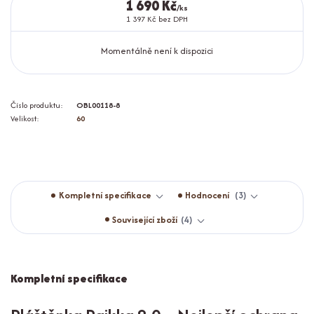
1 690 Kč
/
ks
1 397 Kč
bez DPH
Momentálně není k dispozici
Číslo produktu:
OBL00118-8
Velikost:
60
Kompletní specifikace
Hodnocení
3
Související zboží
4
Kompletní specifikace