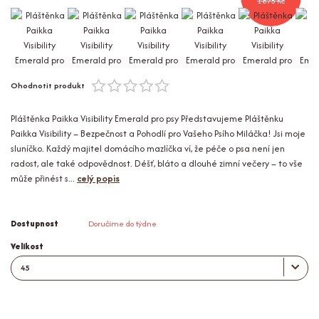
1 875 Kč
Ohodnotit produkt
Pláštěnka Paikka Visibility Emerald pro psy Představujeme Pláštěnku
Paikka Visibility – Bezpečnost a Pohodlí pro Vašeho Psího Miláčka! Jsi moje
sluníčko. Každý majitel domácího mazlíčka ví, že péče o psa není jen
radost, ale také odpovědnost. Déšť, bláto a dlouhé zimní večery – to vše
může přinést s...
celý popis
Dostupnost
Doručíme do týdne
Velikost