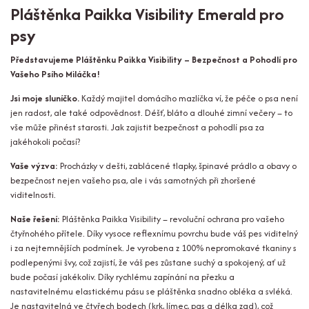
Pláštěnka Paikka Visibility Emerald pro
psy
Představujeme Pláštěnku Paikka Visibility – Bezpečnost a Pohodlí pro
Vašeho Psího Miláčka!
Jsi moje sluníčko.
Každý majitel domácího mazlíčka ví, že péče o psa není
jen radost, ale také odpovědnost. Déšť, bláto a dlouhé zimní večery – to
vše může přinést starosti. Jak zajistit bezpečnost a pohodlí psa za
jakéhokoli počasí?
Vaše výzva:
Procházky v dešti, zablácené tlapky, špinavé prádlo a obavy o
bezpečnost nejen vašeho psa, ale i vás samotných při zhoršené
viditelnosti.
Naše řešení:
Pláštěnka Paikka Visibility – revoluční ochrana pro vašeho
čtyřnohého přítele. Díky vysoce reflexnímu povrchu bude váš pes viditelný
i za nejtemnějších podmínek. Je vyrobena z 100% nepromokavé tkaniny s
podlepenými švy, což zajistí, že váš pes zůstane suchý a spokojený, ať už
bude počasí jakékoliv. Díky rychlému zapínání na přezku a
nastavitelnému elastickému pásu se pláštěnka snadno obléka a svléká.
Je nastavitelná ve čtyřech bodech (krk, límec, pas a délka zad), což