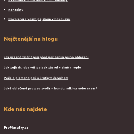
Reklamace a odstoupení od smlouvy
Kontakty
Dovolená s vaším pejskem v Rakousku
Nejčtenější na blogu
Jak přesně změřit psa před pořízením psího oblečení
Jak zajistit, aby váš pejsek zůstal v zimě v teple
Péče o plemena psů s krátkým čenichem
Jaké oblečené pro psa zvolit – bundu, mikinu nebo svetr?
Kde nás najdete
ProPlacatky.cz