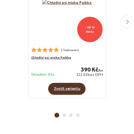
- 48 %
750 Kč
1 hodnocení
Chladicí psí miska Paikka
Ježek s králičí
390 Kč
/
ks
Skladem 2 ks
Skladem 4 ks
322 Kč
bez DPH
Zvolit variantu