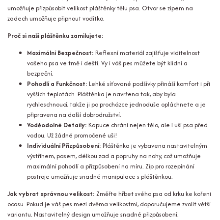
umožňuje přizpůsobit velikost pláštěnky tělu psa. Otvor se zipem na
zadech umožňuje připnout vodítko.
Proč si naši pláštěnku zamilujete:
Maximální Bezpečnost:
Reflexní materiál zajišťuje viditelnost
vašeho psa ve tmě i dešti. Vy i váš pes můžete být klidní a
bezpeční.
Pohodlí a Funkčnost:
Lehké síťované podšívky přináší komfort i při
vyšších teplotách. Pláštěnka je navržena tak, aby byla
rychleschnoucí, takže ji po procházce jednoduše opláchnete a je
připravena na další dobrodružství.
Voděodolné Detaily:
Kapuce chrání nejen tělo, ale i uši psa před
vodou. Už žádné promočené uši!
Individuální Přizpůsobení:
Pláštěnka je vybavena nastavitelným
výstřihem, pasem, délkou zad a popruhy na nohy, což umožňuje
maximální pohodlí a přizpůsobení na míru. Zip pro rozepínání
postroje umožňuje snadné manipulace s pláštěnkou.
Jak vybrat správnou velikost:
Změřte hřbet svého psa od krku ke kořeni
ocasu. Pokud je váš pes mezi dvěma velikostmi, doporučujeme zvolit větší
variantu. Nastavitelný design umožňuje snadné přizpůsobení.