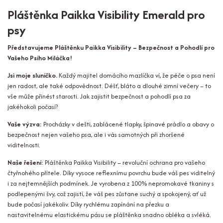
Pláštěnka Paikka Visibility Emerald pro
psy
Představujeme Pláštěnku Paikka Visibility – Bezpečnost a Pohodlí pro
Vašeho Psího Miláčka!
Jsi moje sluníčko.
Každý majitel domácího mazlíčka ví, že péče o psa není
jen radost, ale také odpovědnost. Déšť, bláto a dlouhé zimní večery – to
vše může přinést starosti. Jak zajistit bezpečnost a pohodlí psa za
jakéhokoli počasí?
Vaše výzva:
Procházky v dešti, zablácené tlapky, špinavé prádlo a obavy o
bezpečnost nejen vašeho psa, ale i vás samotných při zhoršené
viditelnosti.
Naše řešení:
Pláštěnka Paikka Visibility – revoluční ochrana pro vašeho
čtyřnohého přítele. Díky vysoce reflexnímu povrchu bude váš pes viditelný
i za nejtemnějších podmínek. Je vyrobena z 100% nepromokavé tkaniny s
podlepenými švy, což zajistí, že váš pes zůstane suchý a spokojený, ať už
bude počasí jakékoliv. Díky rychlému zapínání na přezku a
nastavitelnému elastickému pásu se pláštěnka snadno obléka a svléká.