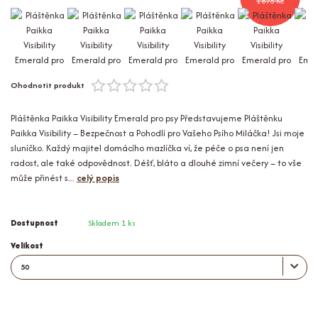
1 875 Kč
Ohodnotit produkt
Pláštěnka Paikka Visibility Emerald pro psy Představujeme Pláštěnku
Paikka Visibility – Bezpečnost a Pohodlí pro Vašeho Psího Miláčka! Jsi moje
sluníčko. Každý majitel domácího mazlíčka ví, že péče o psa není jen
radost, ale také odpovědnost. Déšť, bláto a dlouhé zimní večery – to vše
může přinést s...
celý popis
Dostupnost
Skladem 1 ks
Velikost