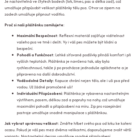
Je nastavitelná ve čtyřech bodech (krk, límec, pas a délka zad), což
umožňuje přizpůsobit velikost pláštěnky tělu psa. Otvor se zipem na
zadech umožňuje připnout vodítko.
Proč si naši pláštěnku zamilujete:
Maximální Bezpečnost:
Reflexní materiál zajišťuje viditelnost
vašeho psa ve tmě i dešti. Vy i váš pes můžete být klidní a
bezpeční.
Pohodlí a Funkčnost:
Lehké síťované podšívky přináší komfort i při
vyšších teplotách. Pláštěnka je navržena tak, aby byla
rychleschnoucí, takže ji po procházce jednoduše opláchnete a je
připravena na další dobrodružství.
Voděodolné Detaily:
Kapuce chrání nejen tělo, ale i uši psa před
vodou. Už žádné promočené uši!
Individuální Přizpůsobení:
Pláštěnka je vybavena nastavitelným
výstřihem, pasem, délkou zad a popruhy na nohy, což umožňuje
maximální pohodlí a přizpůsobení na míru. Zip pro rozepínání
postroje umožňuje snadné manipulace s pláštěnkou.
Jak vybrat správnou velikost:
Změřte hřbet svého psa od krku ke kořeni
ocasu. Pokud je váš pes mezi dvěma velikostmi, doporučujeme zvolit větší
variantu. Nastavitelný design umožňuje snadné přizpůsobení.