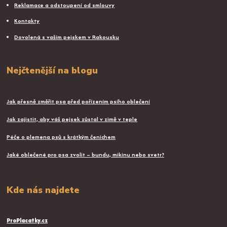
Reklamace a odstoupení od smlouvy
Kontakty
Dovolená s vaším pejskem v Rakousku
Nejčtenější na blogu
Jak přesně změřit psa před pořízením psího oblečení
Jak zajistit, aby váš pejsek zůstal v zimě v teple
Péče o plemena psů s krátkým čenichem
Jaké oblečené pro psa zvolit – bundu, mikinu nebo svetr?
Kde nás najdete
ProPlacatky.cz