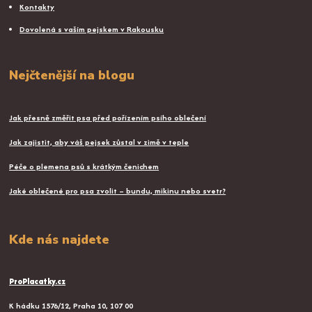
Kontakty
Dovolená s vaším pejskem v Rakousku
Nejčtenější na blogu
Jak přesně změřit psa před pořízením psího oblečení
Jak zajistit, aby váš pejsek zůstal v zimě v teple
Péče o plemena psů s krátkým čenichem
Jaké oblečené pro psa zvolit – bundu, mikinu nebo svetr?
Kde nás najdete
ProPlacatky.cz
K hádku 1576/12, Praha 10, 107 00