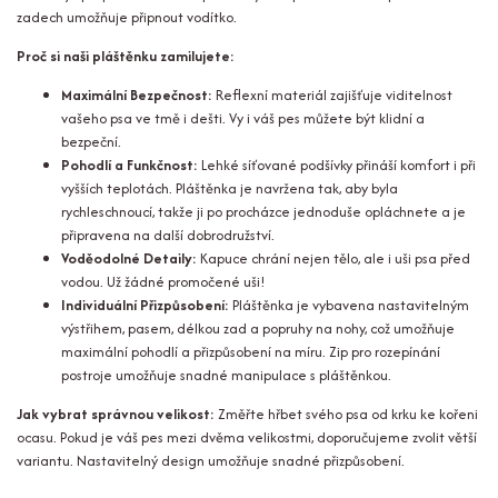
zadech umožňuje připnout vodítko.
Proč si naši pláštěnku zamilujete:
Maximální Bezpečnost:
Reflexní materiál zajišťuje viditelnost
vašeho psa ve tmě i dešti. Vy i váš pes můžete být klidní a
bezpeční.
Pohodlí a Funkčnost:
Lehké síťované podšívky přináší komfort i při
vyšších teplotách. Pláštěnka je navržena tak, aby byla
rychleschnoucí, takže ji po procházce jednoduše opláchnete a je
připravena na další dobrodružství.
Voděodolné Detaily:
Kapuce chrání nejen tělo, ale i uši psa před
vodou. Už žádné promočené uši!
Individuální Přizpůsobení:
Pláštěnka je vybavena nastavitelným
výstřihem, pasem, délkou zad a popruhy na nohy, což umožňuje
maximální pohodlí a přizpůsobení na míru. Zip pro rozepínání
postroje umožňuje snadné manipulace s pláštěnkou.
Jak vybrat správnou velikost:
Změřte hřbet svého psa od krku ke kořeni
ocasu. Pokud je váš pes mezi dvěma velikostmi, doporučujeme zvolit větší
variantu. Nastavitelný design umožňuje snadné přizpůsobení.