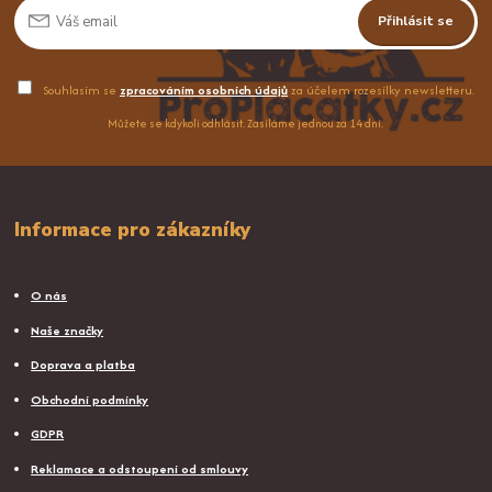
Přihlásit se
Souhlasím se
zpracováním osobních údajů
za účelem rozesílky newsletteru.
Můžete se kdykoli odhlásit. Zasíláme jednou za 14 dní.
Informace pro zákazníky
O nás
Naše značky
Doprava a platba
Obchodní podmínky
GDPR
Reklamace a odstoupení od smlouvy