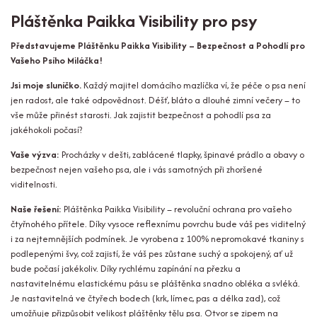
Pláštěnka Paikka Visibility pro psy
Představujeme Pláštěnku Paikka Visibility – Bezpečnost a Pohodlí pro
Vašeho Psího Miláčka!
Jsi moje sluníčko.
Každý majitel domácího mazlíčka ví, že péče o psa není
jen radost, ale také odpovědnost. Déšť, bláto a dlouhé zimní večery – to
vše může přinést starosti. Jak zajistit bezpečnost a pohodlí psa za
jakéhokoli počasí?
Vaše výzva:
Procházky v dešti, zablácené tlapky, špinavé prádlo a obavy o
bezpečnost nejen vašeho psa, ale i vás samotných při zhoršené
viditelnosti.
Naše řešení:
Pláštěnka Paikka Visibility – revoluční ochrana pro vašeho
čtyřnohého přítele. Díky vysoce reflexnímu povrchu bude váš pes viditelný
i za nejtemnějších podmínek. Je vyrobena z 100% nepromokavé tkaniny s
podlepenými švy, což zajistí, že váš pes zůstane suchý a spokojený, ať už
bude počasí jakékoliv. Díky rychlému zapínání na přezku a
nastavitelnému elastickému pásu se pláštěnka snadno obléka a svléká.
Je nastavitelná ve čtyřech bodech (krk, límec, pas a délka zad), což
umožňuje přizpůsobit velikost pláštěnky tělu psa. Otvor se zipem na