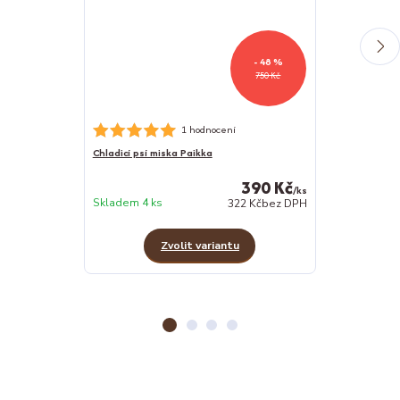
- 48 %
750 Kč
1 hodnocení
Chladicí psí miska Paikka
Ježek s králičí
390 Kč
/
ks
Skladem 2 ks
Skladem 4 ks
322 Kč
bez DPH
Zvolit variantu