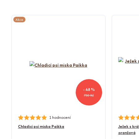
Akce
- 48 %
750 Kč
1 hodnocení
Chladicí psí miska Paikka
Ježek s krá
oranžová