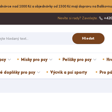
dnávce nad 1000 Kč a objednávky od 1500 Kč mají dopravu na Balíkov
Nevíte si rady? Zavolejte.
+420
Hledat
psy
Misky pro psy
Pelíšky pro psy
Hr
é doplňky pro psy
Výcvik a psí sporty
Pro pá