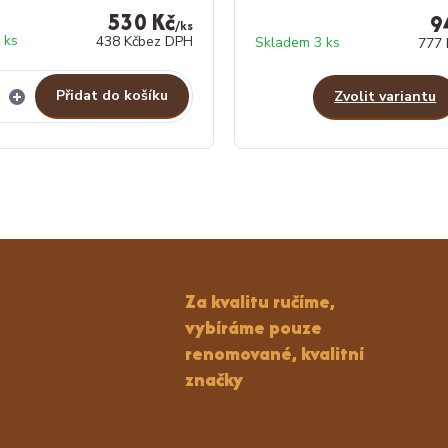
530 Kč
9
/
ks
 ks
438 Kč
bez DPH
Skladem 3 ks
777 
Přidat do košíku
Zvolit variantu
Za kvalitu ručíme,
vybíráme pouze
renomované, kvalitní
značky