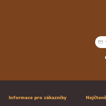
Informace pro zákazníky
Nejčteně