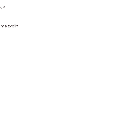
uje
eme zvolit