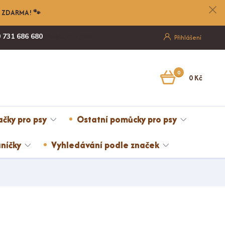
nu ZDARMA! 🐾
 731 686 680
Po-Pá, 8-17:00
Přihlášení
0
0 Kč
ačky pro psy
Ostatní pomůcky pro psy
níčky
Vyhledávání podle značek