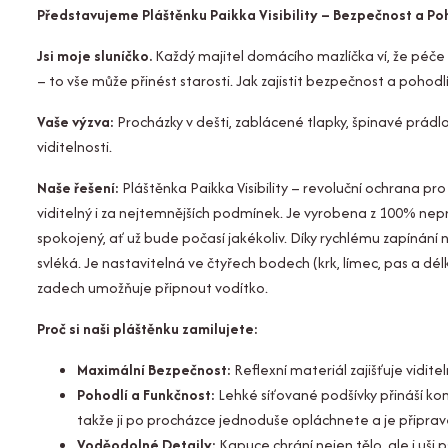
Představujeme Pláštěnku Paikka Visibility – Bezpečnost a Po
Jsi moje sluníčko.
Každý majitel domácího mazlíčka ví, že péče 
– to vše může přinést starosti. Jak zajistit bezpečnost a pohodl
Vaše výzva:
Procházky v dešti, zablácené tlapky, špinavé prádl
viditelnosti.
Naše řešení:
Pláštěnka Paikka Visibility – revoluční ochrana p
viditelný i za nejtemnějších podmínek. Je vyrobena z 100% nepr
spokojený, ať už bude počasí jakékoliv. Díky rychlému zapínán
svléká. Je nastavitelná ve čtyřech bodech (krk, límec, pas a dé
zadech umožňuje připnout vodítko.
Proč si naši pláštěnku zamilujete:
Maximální Bezpečnost:
Reflexní materiál zajišťuje vidite
Pohodlí a Funkčnost:
Lehké síťované podšívky přináší komf
takže ji po procházce jednoduše opláchnete a je připrav
Voděodolné Detaily:
Kapuce chrání nejen tělo, ale i uši