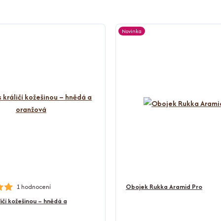
Novinka
1 hodnocení
Obojek Rukka Aramid Pro
ličí kožešinou – hnědá a