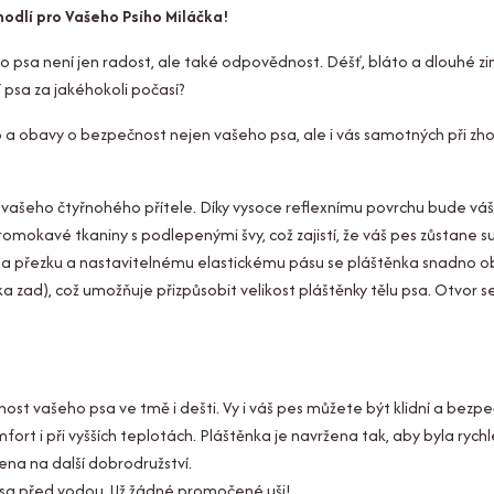
hodlí pro Vašeho Psího Miláčka!
o psa není jen radost, ale také odpovědnost. Déšť, bláto a dlouhé zi
í psa za jakéhokoli počasí?
o a obavy o bezpečnost nejen vašeho psa, ale i vás samotných při zh
ro vašeho čtyřnohého přítele. Díky vysoce reflexnímu povrchu bude vá
omokavé tkaniny s podlepenými švy, což zajistí, že váš pes zůstane s
í na přezku a nastavitelnému elastickému pásu se pláštěnka snadno o
lka zad), což umožňuje přizpůsobit velikost pláštěnky tělu psa. Otvor 
lnost vašeho psa ve tmě i dešti. Vy i váš pes můžete být klidní a bezpe
ort i při vyšších teplotách. Pláštěnka je navržena tak, aby byla rych
ena na další dobrodružství.
 psa před vodou. Už žádné promočené uši!