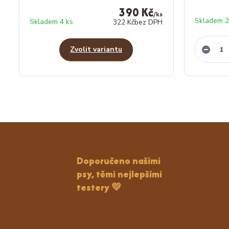
390 Kč
/
ks
Skladem 2
Skladem 4 ks
322 Kč
bez DPH
Zvolit variantu
Doporučeno našimi
psy, těmi nejlepšími
testery 💛