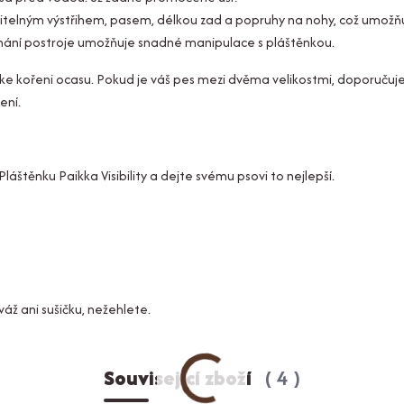
itelným výstřihem, pasem, délkou zad a popruhy na nohy, což umožň
ínání postroje umožňuje snadné manipulace s pláštěnkou.
ke kořeni ocasu. Pokud je váš pes mezi dvěma velikostmi, doporučuj
ení.
štěnku Paikka Visibility a dejte svému psovi to nejlepší.
áž ani sušičku, nežehlete.
Související zboží
4