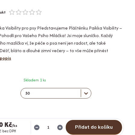
ukt
a Visibility pro psy Představujeme Pláštěnku Paikka Visibility –
ohodlí pro Vašeho Psího Miláčka! Jsi moje sluníčko. Každý
ho mazlíčka ví, že péče o psa není jen radost, ale také
éšť, bláto a dlouhé zimní večery – to vše může přinést
 popis
Skladem 1 ks
0 Kč
/
ks
Přidat do košíku
č
bez DPH