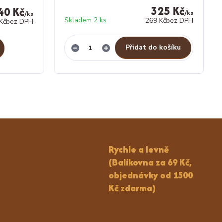
325 Kč
40 Kč
/
ks
/
ks
Skladem 2 ks
269 Kč
bez DPH
Kč
bez DPH
Přidat do košíku
Rychle a levně
(Balíkovna za 69 Kč,
objednávky od 1500
Kč zdarma)