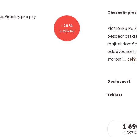
Ohodnotit prod
- 10 %
Pláštěnka Paikk
1 875 Kč
Bezpečnost a P
majitel domácí
odpovědnost. D
starosti....
celý
Dostupnost
Velikost
1 69
1 397 K