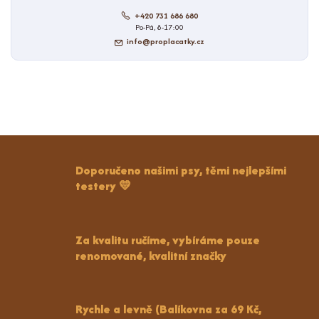
+420 731 686 680
Po-Pá, 8-17:00
info@proplacatky.cz
Doporučeno našimi psy, těmi nejlepšími
testery 💛
Za kvalitu ručíme, vybíráme pouze
renomované, kvalitní značky
Rychle a levně (Balíkovna za 69 Kč,