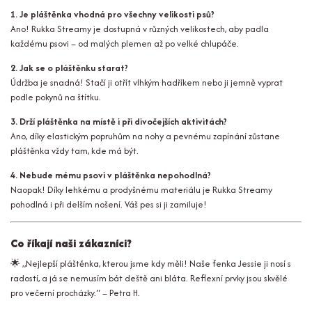
1. Je pláštěnka vhodná pro všechny velikosti psů?
Ano! Rukka Streamy je dostupná v různých velikostech, aby padla
každému psovi – od malých plemen až po velké chlupáče.
2. Jak se o pláštěnku starat?
Údržba je snadná! Stačí ji otřít vlhkým hadříkem nebo ji jemně vyprat
podle pokynů na štítku.
3. Drží pláštěnka na místě i při divočejších aktivitách?
Ano, díky elastickým popruhům na nohy a pevnému zapínání zůstane
pláštěnka vždy tam, kde má být.
4. Nebude mému psovi v pláštěnka nepohodlná?
Naopak! Díky lehkému a prodyšnému materiálu je Rukka Streamy
pohodlná i při delším nošení. Váš pes si ji zamiluje!
Co říkají naši zákazníci?
🌟
„Nejlepší pláštěnka, kterou jsme kdy měli! Naše fenka Jessie ji nosí s
radostí, a já se nemusím bát deště ani bláta. Reflexní prvky jsou skvělé
pro večerní procházky.“
– Petra H.