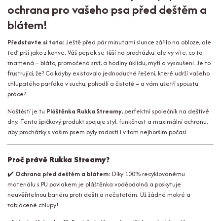
ochrana pro vašeho psa před deštěm a
blátem!
Představte si toto:
Ještě před pár minutami slunce zářilo na obloze, ale
teď prší jako z konve. Váš pejsek se těší na procházku, ale vy víte, co to
znamená – bláto, promočená srst, a hodiny úklidu, mytí a vysoušení. Je to
frustrující, že? Co kdyby existovalo jednoduché řešení, které udrží vašeho
chlupatého parťáka v suchu, pohodlí a čistotě – a vám ušetří spoustu
práce?
Naštěstí je tu
Pláštěnka Rukka Streamy
, perfektní společník na deštivé
dny. Tento špičkový produkt spojuje styl, funkčnost a maximální ochranu,
aby procházky s vaším psem byly radostí i v tom nejhorším počasí.
Proč právě Rukka Streamy?
✔️
Ochrana před deštěm a blátem:
Díky 100% recyklovanému
materiálu s PU povlakem je pláštěnka voděodolná a poskytuje
neuvěřitelnou bariéru proti dešti a nečistotám. Už žádné mokré a
zablácené chlupy!