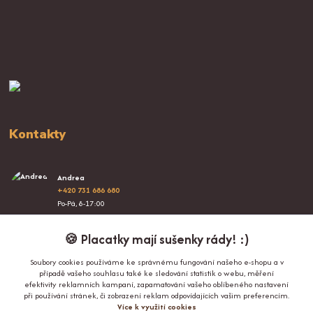
Kontakty
Andrea
+420 731 686 680
Po-Pá, 8-17:00
info@proplacatky.cz
🍪 Placatky mají sušenky rády! :)
Soubory cookies používáme ke správnému fungování našeho e-shopu a v
případě vašeho souhlasu také ke sledování statistik o webu, měření
efektivity reklamních kampaní, zapamatování vašeho oblíbeného nastavení
při používání stránek, či zobrazení reklam odpovídajících vašim preferencím.
Více k využití cookies