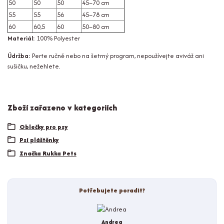
50
50
50
45–70 cm
55
55
56
45–78 cm
60
60,5
60
50–80 cm
Materiál:
100% Polyester
Údržba:
Perte ručně nebo na šetrný program, nepoužívejte aviváž ani
sušičku, nežehlete.
Zboží zařazeno v kategoriích
Oblečky pro psy
Psí pláštěnky
Značka Rukka Pets
Potřebujete poradit?
Andrea