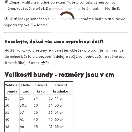
🌟
„Super kvalita a snadné oblékání. Naše procházky už nejsou noční
můrou, když začne pršet. Doporučuji všem majitelům psů!“
– Martin R.
🌟
„Náš Max je konečně v suchu a my doma nemáme louže bláta. Navíc
vypadá stylově!“
– Jana K.
Nečekejte, dokud vás zase nepřekvapí déšť!
Pláštěnka Rukka Streamy je víc než jen obleček pro psa – je to investice
do pohodlí, čistoty a bezpečí. Udělejte svůj život jednodušší (a svého psa
šťastnějšího) už dnes. 🌧️🐾
Velikosti bundy - rozměry jsou v cm
Velikost
Délka
Obvod
Obvod
bundy
zad
krku
hrudníku
25
26
24
30–44 cm
30
30,5
30
34–50 cm
35
37
36
36–54 cm
40
41
40
40–60 cm
45
46
45
43–65 cm