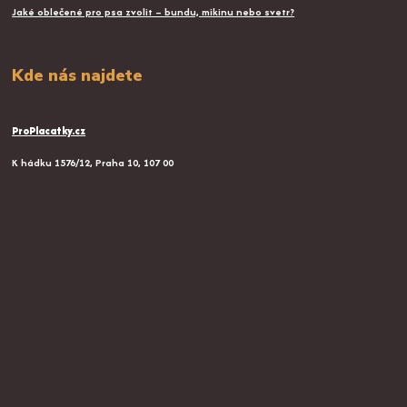
Jaké oblečené pro psa zvolit – bundu, mikinu nebo svetr?
Kde nás najdete
ProPlacatky.cz
K hádku 1576/12, Praha 10, 107 00