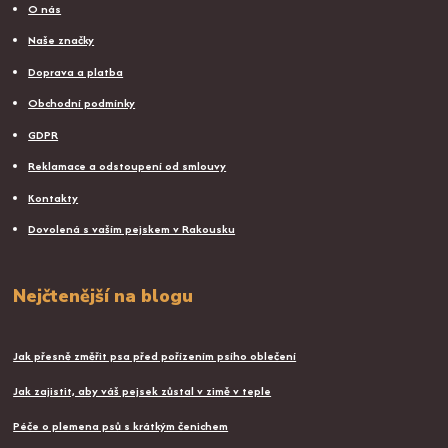
O nás
Naše značky
Doprava a platba
Obchodní podmínky
GDPR
Reklamace a odstoupení od smlouvy
Kontakty
Dovolená s vaším pejskem v Rakousku
Nejčtenější na blogu
Jak přesně změřit psa před pořízením psího oblečení
Jak zajistit, aby váš pejsek zůstal v zimě v teple
Péče o plemena psů s krátkým čenichem