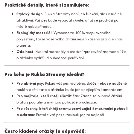
Praktické detaily, které si zamilujete:
Stylový design:
Rukka Streamy není jen funkční, ale i vizuálně
atraktivní. Váš pes bude vypadat skvěle, ať už se prochází po
městě nebo přírodou.
Ekologický materiál:
Vyrobeno ze 100% recyklovaného
polyesteru, takže vaše volba chrání nejen vašeho psa, ale i naši
planetu.
Odolnost:
Kvalitní materiály a precizní zpracování znamenají, že
pláštěnka vydrží i dlouhodobé používání.
Pro koho je Rukka Streamy ideální?
Pro aktivní psy:
Pokud váš pes rád běhá, skáče nebo se nadšeně
toulá v dešti, tato pláštěnka bude jeho nejlepším kamarádem.
Pro majitele, kteří chtějí ušetřit čas:
Žádné zdlouhavé čištění
bláta z podlahy a mytí psa po každé procházce.
Pro všechny, kteří chtějí svému psovi zajistit maximální pohodlí
a ochranu:
Protože váš pes si zaslouží jen to nejlepší.
Často kladené otázky (a odpovědi):