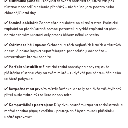
✔️
Maximální pohodlí:
Prodyšná síťovaná podšívka zajistí, že váš pes
zůstane v pohodlí a nebude přehřátý – ideální na jaro, podzim nebo
chladnější letní dny.
✔️
Snadné oblékání:
Zapomeňte na složité oblékání a stres. Praktické
zapínání na přední straně pomocí patentek a rychlé zapínání na přezku
na zádech vám usnadní celý proces během několika vteřin.
✔️
Odnímatelná kapuce:
Ochrana i v těch nejhorších lijácích a větrných
dnech. A pokud kapuci nepotřebujete, jednoduše ji odepněte –
univerzálnost, kterou oceníte.
✔️
Perfektní stabilita:
Elastické zadní popruhy na nohy zajistí, že
pláštěnka zůstane vždy na svém místě – i když váš pes běhá, skáče nebo
se hbitě pohybuje.
✔️
Bezpečnost na prvním místě:
Reflexní detaily zaručí, že váš čtyřnohý
přítel bude viditelný i za šera nebo v mlze.
✔️
Kompatibilní s postrojem:
Díky dvoucestnému zipu na zadní straně je
možné snadno připojit vodítko k postroji, aniž byste museli pláštěnku
složitě upravovat.